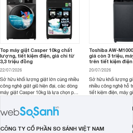
Top máy giặt Casper 10kg chất
Toshiba AW-M1000
lượng, tiết kiệm điện, giá chỉ từ
giá còn 3 triệu, má
3,3 triệu đồng
trên tiết kiệm điện
22/07/2026
20/07/2026
Sở hữu khối lượng giặt lớn cùng nhiều
Sở hữu khối lượng gi
công nghệ giặt giũ hiện đại, các dòng
nhiều công nghệ hỗ t
máy giặt Casper 10kg là lựa chọn phù
tiết kiệm điện, máy 
hợp cho những gia đình đông thành
M1000FV(MK) là lựa
viên.
nhắc cho các gia đình
bán hiện đã giảm đán
CÔNG TY CỔ PHẦN SO SÁNH VIỆT NAM