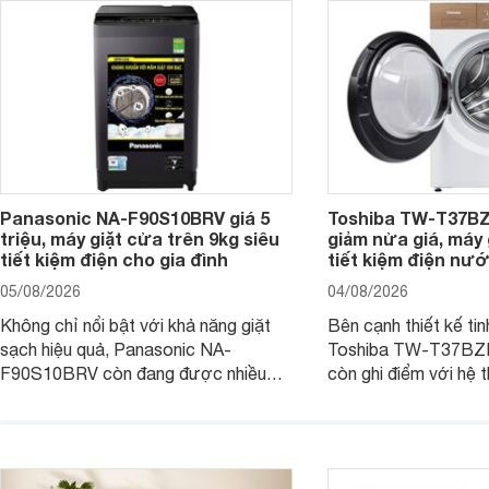
Panasonic NA-F90S10BRV giá 5
Toshiba TW-T37B
triệu, máy giặt cửa trên 9kg siêu
giảm nửa giá, máy
tiết kiệm điện cho gia đình
tiết kiệm điện nướ
05/08/2026
04/08/2026
Không chỉ nổi bật với khả năng giặt
Bên cạnh thiết kế tin
sạch hiệu quả, Panasonic NA-
Toshiba TW-T37B
F90S10BRV còn đang được nhiều
còn ghi điểm với hệ 
đại lý bán với mức giá hấp dẫn, trở
giặt hiện đại, mang 
thành lựa chọn phù hợp cho các gia
sạch hiệu quả, giảm 
đình Việt đang tìm kiếm một mẫu máy
vệ quần áo tốt hơn s
giặt cửa trên 9kg.
giặt.