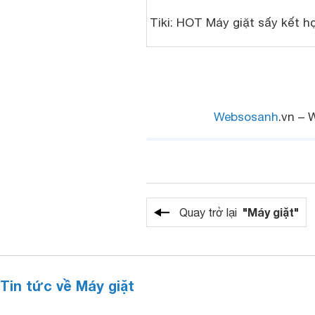
Tiki:
HOT
Máy giặt sấy
kết h
Websosanh
.vn – 
"Máy giặt"
Quay trở lại
Tin tức về Máy giặt