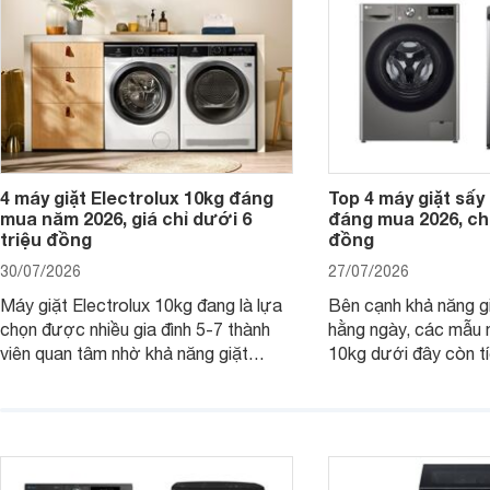
4 máy giặt Electrolux 10kg đáng
Top 4 máy giặt sấy 
mua năm 2026, giá chỉ dưới 6
đáng mua 2026, chỉ
triệu đồng
đồng
30/07/2026
27/07/2026
Máy giặt Electrolux 10kg đang là lựa
Bên cạnh khả năng g
chọn được nhiều gia đình 5-7 thành
hằng ngày, các mẫu 
viên quan tâm nhờ khả năng giặt
10kg dưới đây còn t
được lượng quần áo lớn, tích hợp
năng sấy khô tiện lợi,
nhiều công nghệ chăm sóc vải và
pháp hữu ích cho gia
mức giá ngày càng dễ tiếp cận. Dưới
ngày mưa kéo dài h
đây là 4 mẫu máy giặt Electrolux 10kg
đặc trưng tại nước t
nổi bật trong tầm giá 5–6 triệu đồng.