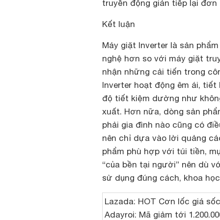
truyền động gián tiếp lại đơn 
Kết luận
Máy giặt Inverter là sản phẩm
nghệ hơn so với máy giặt tru
nhận những cải tiến trong cô
Inverter hoạt động êm ái, tiế
độ tiết kiệm dường như khôn
xuất. Hơn nữa, dòng sản phẩ
phải gia đình nào cũng có điề
nên chỉ dựa vào lời quảng c
phẩm phù hợp với túi tiền, m
“của bền tại người” nên dù v
sử dụng đúng cách, khoa học 
Lazada:
HOT Cơn lốc giá số
Adayroi:
Mã giảm tới
1.200.00