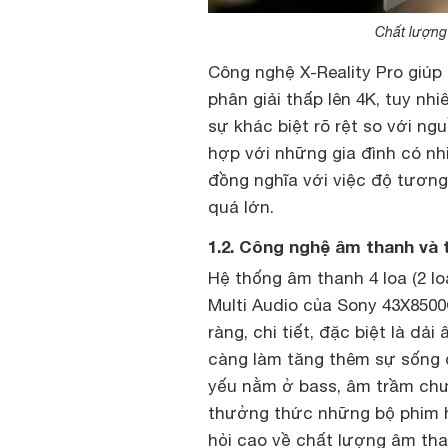
Chất lượng
Công nghệ X-Reality Pro giúp
phân giải thấp lên 4K, tuy nh
sự khác biệt rõ rệt so với ng
hợp với những gia đình có nh
đồng nghĩa với việc độ tương
quá lớn.
1.2. Công nghệ âm thanh và 
Hệ thống âm thanh 4 loa (2 lo
Multi Audio của Sony 43X850
ràng, chi tiết, đặc biệt là d
càng làm tăng thêm sự sống 
yếu nằm ở bass, âm trầm ch
thưởng thức những bộ phim 
hỏi cao về chất lượng âm th