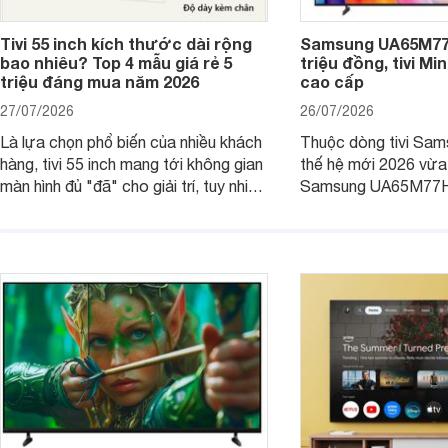
Tivi 55 inch kích thước dài rộng
Samsung UA65M77H
bao nhiêu? Top 4 mẫu giá rẻ 5
triệu đồng, tivi Mi
triệu đáng mua năm 2026
cao cấp
27/07/2026
26/07/2026
Là lựa chọn phổ biến của nhiều khách
Thuộc dòng tivi Sam
hàng, tivi 55 inch mang tới không gian
thế hệ mới 2026 vừa t
màn hình đủ "đã" cho giải trí, tuy nhiên
Samsung UA65M77HA 
việc lựa chọn cũng cần hợp với với
trang
không gian sử dụng. Vậy tivi 55 inch
kích thước dài rộng bao nhiêu cm và
dùng cho phòng bao nhiêu m2?