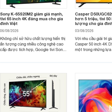
Sony K-65S20M2 giảm giá mạnh,
Casper D50UGC620 
tivi 65 inch 4K đáng mua cho gia
hơn 5 triệu, tivi 5
đình Việt
lượng cho gia đình
06/08/2026
03/08/2026
Không chỉ sở hữu chất lượng hiển thị
Với nhu cầu giải trí gi
ấn tượng cùng nhiều công nghệ cao
Casper 50 inch 4K 
cấp được tích hợp, Google tivi Sony
một trong những lựa
4K 65 inch K-65S20M2 hiện còn đang
trong phân khúc nhờ
được nhiều cửa hàng điện máy giảm
cùng mức giá đang đ
giá sâu.
thống bán lẻ điều ch
hấp dẫn.