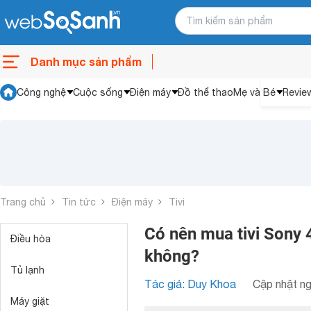
Danh mục sản phẩm
Công nghệ
Cuộc sống
Điện máy
Đồ thể thao
Mẹ và Bé
Revie
Trang chủ
Tin tức
Điện máy
Tivi
Có nên mua tivi Sony
Điều hòa
không?
Tủ lạnh
Tác giả: Duy Khoa
Cập nhật ng
Máy giặt