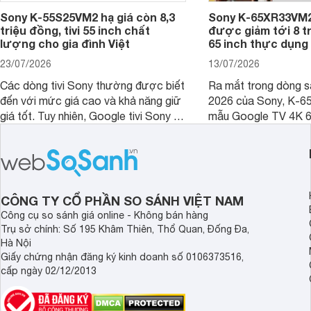
Sony K-55S25VM2 hạ giá còn 8,3
Sony K-65XR33VM2
triệu đồng, tivi 55 inch chất
được giảm tới 8 tr
lượng cho gia đình Việt
65 inch thực dụng
23/07/2026
13/07/2026
Các dòng tivi Sony thường được biết
Ra mắt trong dòng 
đến với mức giá cao và khả năng giữ
2026 của Sony, K-6
giá tốt. Tuy nhiên, Google tivi Sony 55
mẫu Google TV 4K 6
inch K-55S25VM2 lại là một trường
trang bị bộ xử lý XR
hợp đáng chú ý khi có mức giá dễ
tảng Google TV cùng
tiếp cận hơn dù mới ra mắt trong năm
nghệ hỗ trợ nâng cao
2025.
ảnh và âm thanh.
CÔNG TY CỔ PHẦN SO SÁNH VIỆT NAM
Công cụ so sánh giá online - Không bán hàng
Trụ sở chính: Số 195 Khâm Thiên, Thổ Quan, Đống Đa,
Hà Nội
Giấy chứng nhận đăng ký kinh doanh số 0106373516,
cấp ngày 02/12/2013