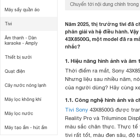
Chuyển tới nội dung chính trong 
Máy sấy quần áo
Năm 2025, thị trường tivi đã
Tivi
phân giải và hệ điều hành. Vậy
Âm thanh - Dàn
43X8500G, một model đã ra mắ
karaoke - Amply
nhắc?
Thiết bị sưởi
1. Hiệu năng hình ảnh và âm
Thời điểm ra mắt, Sony 43X8
Quạt điện
Nhưng liệu sau nhiều năm, n
Cây nước nóng lạnh
của người dùng? Hãy cùng xe
1.1. Công nghệ hình ảnh và c
Máy lọc không khí
Tivi Sony
43X8500G được trang
Máy lọc nước
Reality Pro và Triluminos Dis
màu sắc chân thực. Thực tế t
Máy tạo ẩm - hút ẩm
tivi rất tốt, màu đen sâu, độ