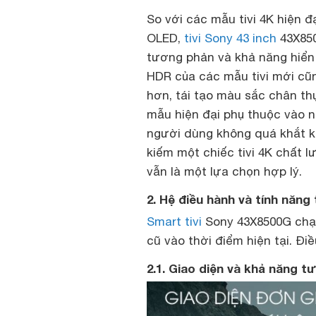
So với các mẫu tivi 4K hiện 
OLED,
tivi Sony 43 inch
43X850
tương phản và khả năng hiển
HDR của các mẫu tivi mới cũ
hơn, tái tạo màu sắc chân th
mẫu hiện đại phụ thuộc vào n
người dùng không quá khắt kh
kiếm một chiếc tivi 4K chất l
vẫn là một lựa chọn hợp lý.
2. Hệ điều hành và tính năng 
Smart tivi
Sony 43X8500G chạy
cũ vào thời điểm hiện tại. Đi
2.1. Giao diện và khả năng 