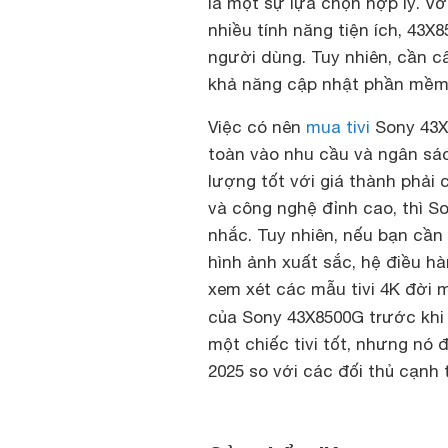
là một sự lựa chọn hợp lý. Vớ
nhiều tính năng tiện ích, 43X
người dùng. Tuy nhiên, cần 
khả năng cập nhật phần mềm 
Việc có nên
mua tivi
Sony 43X
toàn vào nhu cầu và ngân sác
lượng tốt với giá thành phải 
và công nghệ đỉnh cao, thì S
nhắc. Tuy nhiên, nếu bạn cần 
hình ảnh xuất sắc, hệ điều hà
xem xét các mẫu tivi 4K đời
của Sony 43X8500G trước khi 
một chiếc tivi tốt, nhưng nó
2025 so với các đối thủ cạnh 