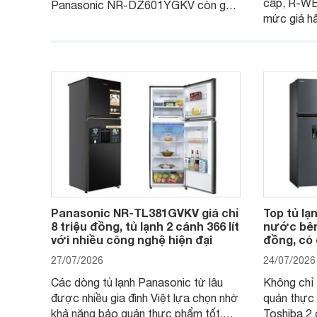
cấp, R-W
Panasonic NR-DZ601YGKV còn gây
mức giá h
chú ý với công nghệ Nanoe™ X độc
trình giảm 
quyền, được hãng công bố có khả
đáng cân n
năng giảm tới 90% dư lượng thuốc
đang tìm k
trừ sâu còn tồn đọng trên thực phẩm.
nhiều công
Panasonic NR-TL381GVKV giá chỉ
Top tủ lạ
8 triệu đồng, tủ lạnh 2 cánh 366 lít
nước bên 
với nhiều công nghệ hiện đại
đồng, có
27/07/2026
24/07/2026
Các dòng tủ lạnh Panasonic từ lâu
Không chỉ 
được nhiều gia đình Việt lựa chọn nhờ
quản thực 
khả năng bảo quản thực phẩm tốt,
Toshiba 2