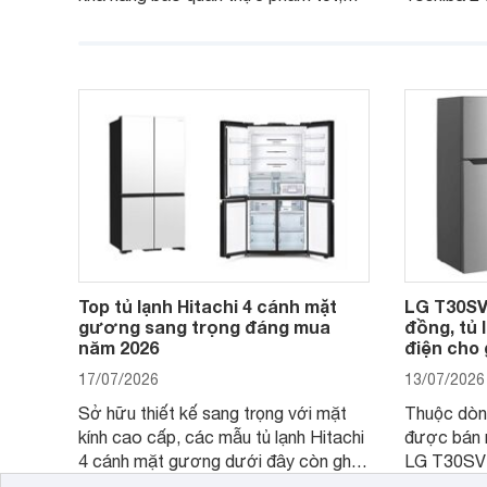
vận hành bền bỉ cùng nhiều công nghệ
trang bị vò
hiện đại. Tuy nhiên, mức giá thường
lợi, mang 
cao hơn so với nhiều sản phẩm cùng
nghi hơn ch
phân khúc khiến không ít người dùng
phải cân nhắc. Trên thị trường hiện
nay, Panasonic
Top tủ lạnh Hitachi 4 cánh mặt
LG T30SV 
gương sang trọng đáng mua
đồng, tủ 
năm 2026
điện cho 
17/07/2026
13/07/2026
Sở hữu thiết kế sang trọng với mặt
Thuộc dòng
kính cao cấp, các mẫu tủ lạnh Hitachi
được bán r
4 cánh mặt gương dưới đây còn ghi
LG T30SV 
điểm nhờ dung tích lớn cùng nhiều
lượng với 