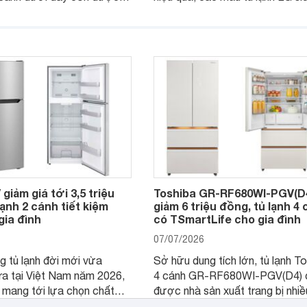
i lấy nước bên ngoài tiện
side là lựa chọn phù hợp cho n
đến trải nghiệm sử dụng tiện
gia đình cần không gian lưu trữ 
o gia đình hiện đại.
rãi. Dưới đây là một số model L
by side có mức giá từ khoảng 7 
đồng đáng chú ý trong năm 202
giảm giá tới 3,5 triệu
Toshiba GR-RF680WI-PGV(D
lạnh 2 cánh tiết kiệm
giảm 6 triệu đồng, tủ lạnh 4
gia đình
có TSmartLife cho gia đình
07/07/2026
 tủ lạnh đời mới vừa
Sở hữu dung tích lớn, tủ lạnh T
a tại Việt Nam năm 2026,
4 cánh GR-RF680WI-PGV(D4) 
mang tới lựa chọn chất
được nhà sản xuất trang bị nhiề
những trang bị hiện đại và
công nghệ bảo quản hiện đại, đ