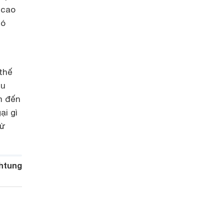
 cao
có
 thế
ều
m đến
ại gì
từ
htung