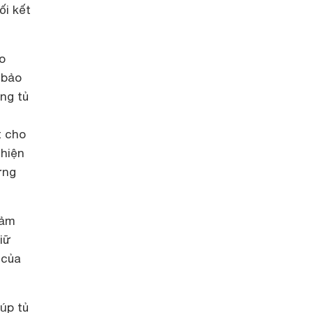
ối kết
o
 bảo
ng tủ
t cho
 hiện
ợng
đảm
iữ
 của
úp tủ