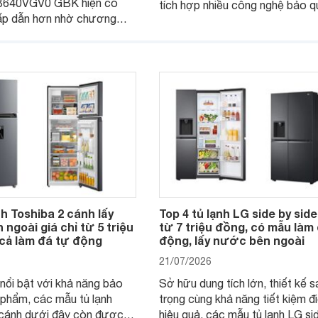
B640VGV0 GBK hiện có
tích hợp nhiều công nghệ bảo q
ấp dẫn hơn nhờ chương
thực phẩm hiện đại cùng khả năn
giá, trở thành lựa chọn
kiệm điện hiệu quả đang là lựa 
hắc cho các gia đình Việt
được nhiều người dùng quan tâ
iếm sản phẩm dung tích lớn,
 nghệ.
nh Toshiba 2 cánh lấy
Top 4 tủ lạnh LG side by side
ngoài giá chỉ từ 5 triệu
từ 7 triệu đồng, có mẫu làm
 cả làm đá tự động
động, lấy nước bên ngoài
21/07/2026
nổi bật với khả năng bảo
Sở hữu dung tích lớn, thiết kế 
phẩm, các mẫu tủ lạnh
trọng cùng khả năng tiết kiệm đ
 cánh dưới đây còn được
hiệu quả, các mẫu tủ lạnh LG si