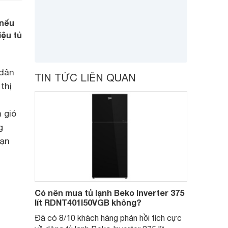
 nếu
iệu tủ
 dân
TIN TỨC LIÊN QUAN
thị
 gió
g
bạn
Có nên mua tủ lạnh Beko Inverter 375
lít RDNT401I50VGB không?
Đã có 8/10 khách hàng phản hồi tích cực