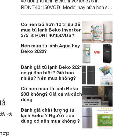
về dòng tủ lạnh Beko Inverter 375 lít
RDNT401I50VGB. Model này hứa hẹn sẽ
là một thiết bị gia dụng lý tưởng giúp bạn
bảo quản thực phẩm tốt nhất!
Có nên bỏ hơn 10 triệu để
mua tủ lạnh Beko Inverter
375 lít RDNT401I50VDS?
Nên mua tủ lạnh Aqua hay
Beko 2022?
Đánh giá tủ lạnh Beko 2021
có gì đặc biệt? Giá bao
nhiêu? Nên mua không?
Có nên mua tủ lạnh Beko
200l không? Giá cả và cách
dùng
Đánh giá chất lượng tủ
ối với
lạnh Beko ? Người tiêu
dùng có nên mua không ?
 hợp