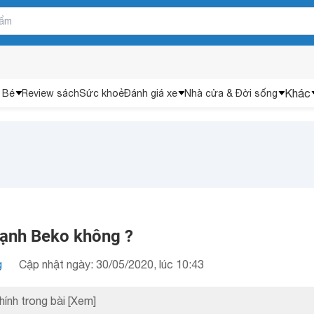
Khác
 Bé
Review sách
Sức khoẻ
Đánh giá xe
Nhà cửa & Đời sống
lạnh Beko không ?
g
Cập nhật ngày: 30/05/2020, lúc 10:43
hính trong bài
[Xem]