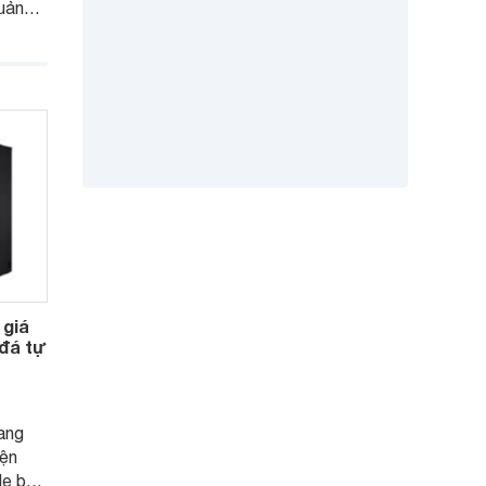
uản
g tiết
chọn
m.
 giá
 đá tự
sang
iện
de by