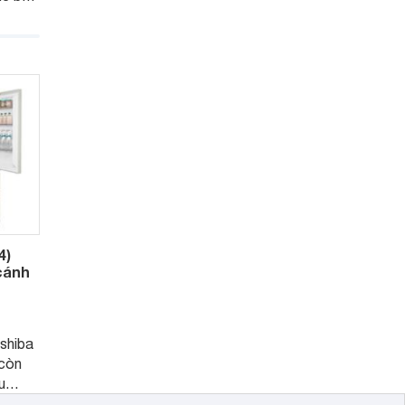
hững
rộng
G side
triệu
6.
4)
 cánh
oshiba
còn
u
áp ứng