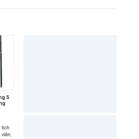
ng 5
áng
 tích
 viên,