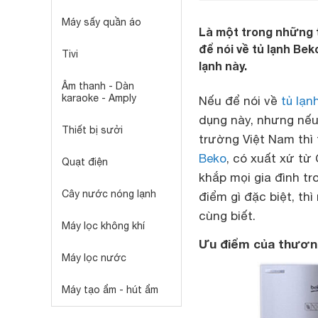
Máy sấy quần áo
Là một trong những t
để nói về tủ lạnh Be
Tivi
lạnh này.
Âm thanh - Dàn
karaoke - Amply
Nếu để nói về
tủ lạn
dụng này, nhưng nếu
Thiết bị sưởi
trường Việt Nam thì 
Beko
, có xuất xứ từ
Quạt điện
khắp mọi gia đình tr
Cây nước nóng lạnh
điểm gì đặc biệt, th
cùng biết.
Máy lọc không khí
Ưu điểm của thương
Máy lọc nước
Máy tạo ẩm - hút ẩm