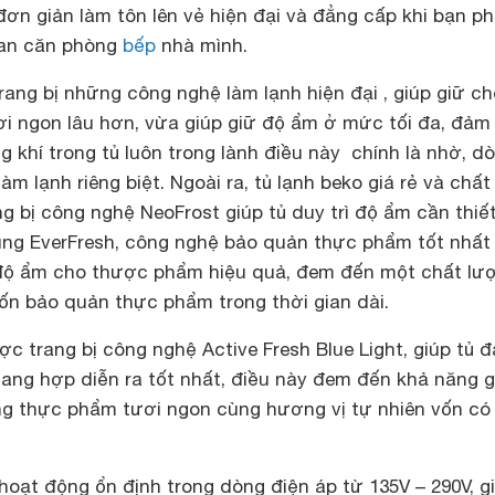
 đơn giản làm tôn lên vẻ hiện đại và đẳng cấp khi bạn ph
ian căn phòng
bếp
nhà mình.
ang bị những công nghệ làm lạnh hiện đại , giúp giữ ch
 ngon lâu hơn, vừa giúp giữ độ ẩm ở mức tối đa, đảm
 khí trong tủ luôn trong lành điều này chính là nhờ, dò
àm lạnh riêng biệt. Ngoài ra,
tủ lạnh beko giá rẻ
và chất
 bị công nghệ NeoFrost giúp tủ duy trì độ ẩm cần thiế
ng EverFresh, công nghệ bảo quản thực phẩm tốt nhất
 độ ẩm cho thược phẩm hiệu quả, đem đến một chất lư
ốn bảo quản thực phẩm trong thời gian dài.
c trang bị công nghệ Active Fresh Blue Light, giúp tủ 
uang hợp diễn ra tốt nhất, điều này đem đến khả năng g
g thực phẩm tươi ngon cùng hương vị tự nhiên vốn có
hoạt động ổn định trong dòng điện áp từ 135V – 290V, gi