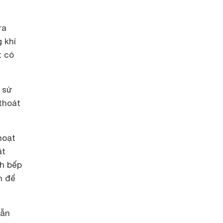
ra
 khí
t có
c sử
thoát
hoạt
ật
nh bếp
n để
vẫn