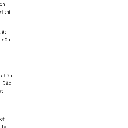
ích
i thì
uất
n nếu
 châu
. Đặc
ư:
ích
thì