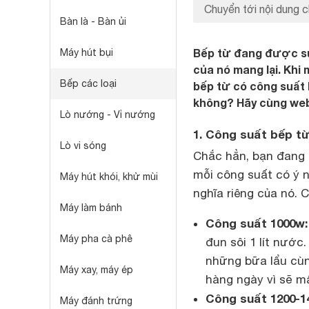
Chuyển tới nội dung c
Bàn là - Bàn ủi
Bếp từ đang được sử 
Máy hút bụi
của nó mang lại. Kh
Bếp các loại
bếp từ có công suất 
không? Hãy cùng web
Lò nướng - Vỉ nướng
1. Công suất bếp từ
Lò vi sóng
Chắc hẳn, bạn đang
mỗi công suất có ý 
Máy hút khói, khử mùi
nghĩa riêng của nó. 
Máy làm bánh
Công suất 1000w:
Máy pha cà phê
đun sôi 1 lít nước
những bữa lẩu cùn
Máy xay, máy ép
hàng ngày vì sẽ mấ
Công suất 1200-1
Máy đánh trứng