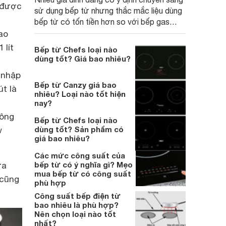
y được
sử dụng bếp từ nhưng thắc mắc liệu dùng
bếp từ có tốn tiền hơn so với bếp gas
không, và bếp từ dùng bao nhiêu tiền điện
ao
một tháng, thì bài viết dưới đây sẽ giải đáp
 lít
Bếp từ Chefs loại nào
thắc mắc dành cho bạn.
dùng tốt? Giá bao nhiêu?
 nhập
Bếp từ Canzy giá bao
t là
nhiêu? Loại nào tốt hiện
nay?
công
Bếp từ Chefs loại nào
dùng tốt? Sản phẩm có
w
giá bao nhiêu?
Các mức công suất của
bếp từ có ý nghĩa gì? Mẹo
ựa
mua bếp từ có công suất
 cũng
phù hợp
Công suất bếp điện từ
bao nhiêu là phù hợp?
Nên chọn loại nào tốt
nhất?