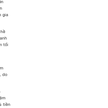
ên
ên
n gia
 hề
uanh
m tối
àm
, do
n
iệm
% tiền