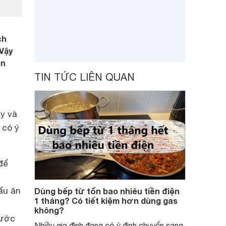
ch
Vậy
ện
TIN TỨC LIÊN QUAN
y và
 có ý
để
ấu ăn
Dùng bếp từ tốn bao nhiêu tiền điện
1 tháng? Có tiết kiệm hơn dùng gas
không?
nước
Nhiều gia đình đang có ý định chuyển sang