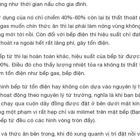
ng như thời gian nấu cho gia đình.
 dụng của nó chỉ chiếm 40%-60% còn lại bị thất thoát 
gas muốn chín thức ăn thì lại phải làm nóng vùng không
g mới tới nồi. Còn đối với bếp điện thì hiệu suất chỉ đạ
hoát ra ngoài hết rất lãng phí, gây tốn điện.
p từ thì lại hoàn toàn khác, hiệu suất của bếp từ đượ
0%. Điều đó cho thấy lượng nhiệt tỏa ra không bị thất 
m tốn điện như bếp gas, bếp điện.
minh bếp từ tốn điện hay không còn dựa vào nguyên lý 
hoạt động theo nguyên lý từ trường, nghĩa là khi bạn b
ẽ chạy qua cuộn dây đồng được đặt ở bên dưới mặt kí
ng một phạm vi rất hẹp chỉ vài milimet trên mặt bếp (Bạ
bếp từ đều có các hình vòng tròn đấy).
và thức ăn bên trong, khi đó xung quanh vị trí đặt nồi 