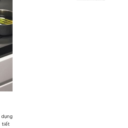
ử dụng
 tiết