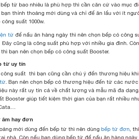
 bếp từ bao nhiêu là phù hợp thì cần căn cứ vào mục đ
bạn thỉnh thoảng mới dùng và chỉ để ăn lẩu với ít ngườ
 công suất 1000w.
iện từ
để nấu ăn hàng ngày thì nên chọn bếp có công s
. Đây cũng là công suất phù hợp với nhiều gia đình. Cò
 thì bạn nên chọn bếp có công suất Booster.
 từ uy tín
công suất thì bạn cũng cần chú ý đến thương hiệu khi
từ
. Bạn nên chọn bếp có thương hiệu đến từ các nước
iệu này rất uy tín cả về chất lượng và mẫu mã đa dạng
ất Booster giúp tiết kiệm thời gian của bạn rất nhiều nh
 Cata…
ừ âm hay đơn
hoảng mới dùng đến bếp từ thì nên dùng
bếp từ đơn
, th
tại nhà. Còn nếu bạn dùng bếp từ để nấu ăn hàng ngày 