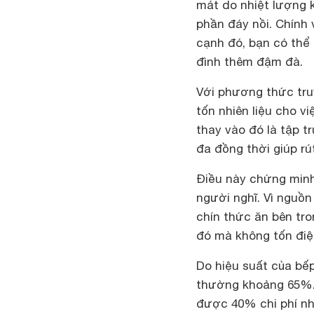
mát do nhiệt lượng k
phần đáy nồi. Chính 
cạnh đó, bạn có thể 
đình thêm đậm đà.
Với phương thức truy
tốn nhiên liệu cho v
thay vào đó là tập t
đa đồng thời giúp rú
Điều này chứng minh
người nghĩ. Vì nguồn 
chín thức ăn bên tro
đó mà không tốn điệ
Do hiệu suất của bế
thường khoảng 65%. V
được 40% chi phí nhi