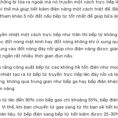
hông bị tỏa ra ngoài mà nó truyền một cách trực tiếp l
vì thế mà giúp tiết kiệm điện năng một cách triệt để. B
tham khảo 5 nồi đất nấu bếp từ tốt nhất để giúp bữa ă
ền nhiệt một cách trực tiếp như trên thì bếp từ không
iệc đốt nóng mặt kính hay đốt nóng không khí ở xung q
rung vào đốt nóng đáy nồi giúp cho điện năng được giả
t ngắn rất nhiều thời gian đun nấu.
 rằng công suất bếp từ cao không hề tốn điện như mọi
nhiệt tạo ra từ bếp từ truyền trực tiếp lên đáy nồi và l
ng, không qua trung gian như bếp ga hay bếp điện khác
n năng.
p từ lên đến 90% còn bếp gas chỉ khoảng 55%, bếp điệ
ì thế, khi bạn chuyển từ gas sang từ thì bạn sẽ tiết k
ên liệu, từ bếp điện sang bếp từ tiết kiệm được 25-30