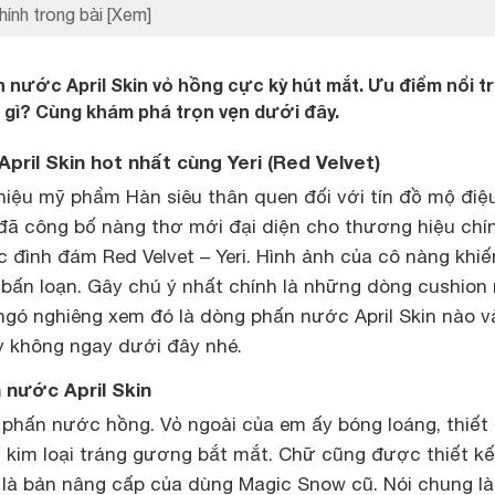
hính trong bài
[Xem]
n nước April Skin vỏ hồng cực kỳ hút mắt. Ưu điểm nổi tr
 gì? Cùng khám phá trọn vẹn dưới đây.
pril Skin hot nhất cùng Yeri (Red Velvet)
 hiệu mỹ phẩm Hàn siêu thân quen đối với tín đồ mộ điệu
đã công bố nàng thơ mới đại diện cho thương hiệu chín
 đình đám Red Velvet – Yeri. Hình ảnh của cô nàng khiế
bấn loạn. Gây chú ý nhất chính là những dòng cushion
gó nghiêng xem đó là dòng phấn nước April Skin nào và
 không ngay dưới đây nhé.
 nước April Skin
 phấn nước hồng. Vỏ ngoài của em ấy bóng loáng, thiết
ỏ kim loại tráng gương bắt mắt. Chữ cũng được thiết k
 là bản nâng cấp của dùng Magic Snow cũ. Nói chung l