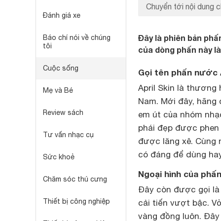
Chuyển tới nội dung c
Đánh giá xe
Đây là phiên bản phấ
Báo chí nói về chúng
tôi
của dòng phấn này là
Cuộc sống
Gọi tên phấn nước A
April Skin là thương
Mẹ và Bé
Nam. Mới đây, hãng 
Review sách
em út của nhóm nhạc
phái đẹp được phen 
Tư vấn nhạc cụ
được lăng xê. Cùng n
có đáng để dùng hay
Sức khoẻ
Ngoại hình của phấn
Chăm sóc thú cưng
Đây còn được gọi là
Thiết bị công nghiệp
cải tiến vượt bậc. V
vàng đồng luôn. Đây