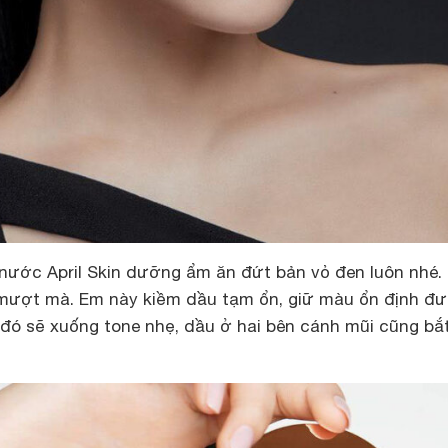
n nước April Skin dưỡng ẩm ăn đứt bản vỏ đen luôn nhé.
 mượt mà. Em này kiềm dầu tạm ổn, giữ màu ổn định đ
 đó sẽ xuống tone nhẹ, dầu ở hai bên cánh mũi cũng bắ