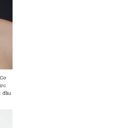
 Cơ
ược
t đầu