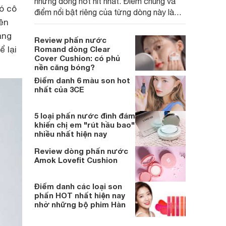
những dòng hot hit nhất. Điểm chung và
có cô
điểm nổi bật riêng của từng dòng này là
iền
gì?
áng
Review phấn nước
 lại
Romand dòng Clear
Cover Cushion: có phủ
nền căng bóng?
Điểm danh 6 màu son hot
nhất của 3CE
5 loại phấn nước đình đám
khiến chị em "rút hầu bao"
nhiều nhất hiện nay
Review dòng phấn nước
Amok Lovefit Cushion
Điểm danh các loại son
phấn HOT nhất hiện nay
nhờ những bộ phim Hàn