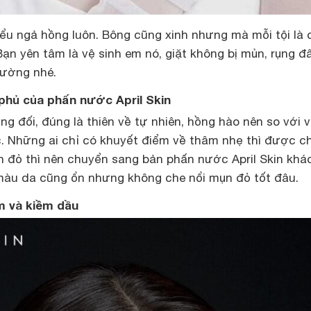
ểu ngả hồng luôn. Bông cũng xinh nhưng mà mỗi tội là 
ạn yên tâm là vệ sinh em nó, giặt không bị mủn, rụng đ
ường nhé.
phủ của phấn nước April Skin
g đối, đúng là thiên về tự nhiên, hồng hào nên so với 
. Những ai chỉ có khuyết điểm về thâm nhẹ thì được c
ụn đỏ thì nên chuyển sang bản phấn nước April Skin khá
màu da cũng ổn nhưng không che nổi mụn đỏ tốt đâu.
m và kiềm dầu