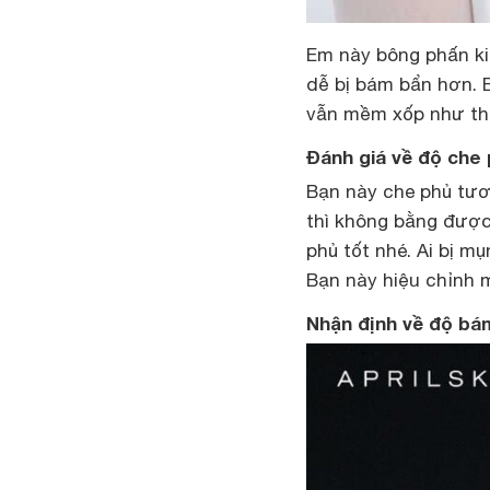
Em này bông phấn ki
dễ bị bám bẩn hơn. B
vẫn mềm xốp như th
Đánh giá về độ che 
Bạn này che phủ tươn
thì không bằng được
phủ tốt nhé. Ai bị m
Bạn này hiệu chỉnh 
Nhận định về độ bá