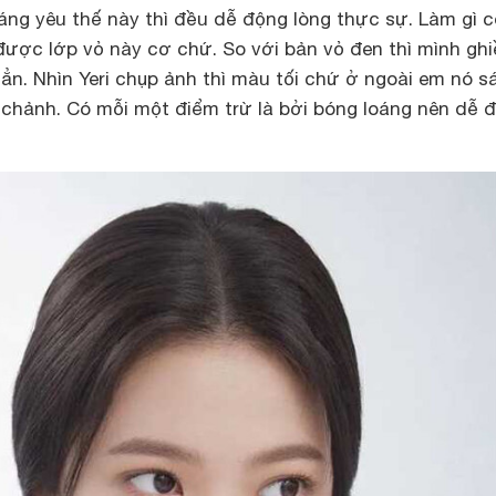
 đáng yêu thế này thì đều dễ động lòng thực sự. Làm gì 
được lớp vỏ này cơ chứ. So với bản vỏ đen thì mình gh
ẳn. Nhìn Yeri chụp ảnh thì màu tối chứ ở ngoài em nó s
chảnh. Có mỗi một điểm trừ là bởi bóng loáng nên dễ để