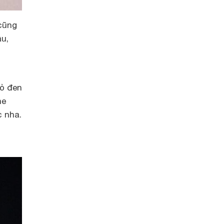
cũng
âu,
vỏ đen
he
c nha.