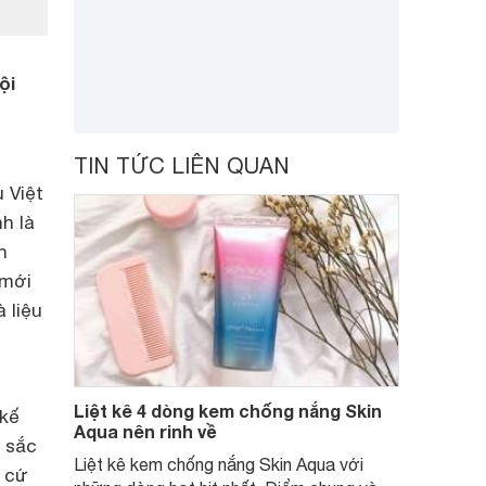
ội
TIN TỨC LIÊN QUAN
 Việt
h là
n
 mới
 liệu
Liệt kê 4 dòng kem chống nắng Skin
 kế
Aqua nên rinh về
ế sắc
Liệt kê kem chống nắng Skin Aqua với
à cứ