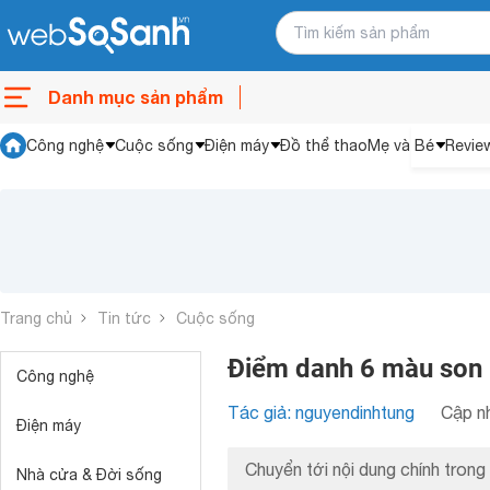
Danh mục sản phẩm
Công nghệ
Cuộc sống
Điện máy
Đồ thể thao
Mẹ và Bé
Revie
Trang chủ
Tin tức
Cuộc sống
Điểm danh 6 màu son 
Công nghệ
Tác giả: nguyendinhtung
Cập nh
Điện máy
Chuyển tới nội dung chính trong 
Nhà cửa & Đời sống