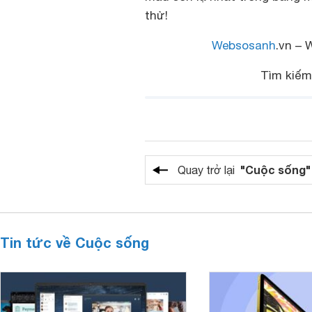
thử!
Websosanh
.vn – 
Tìm kiế
"Cuộc sống"
Quay trở lại
Tin tức về Cuộc sống