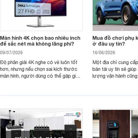
Màn hình 4K chọn bao nhiêu inch
Mua đồ chơi phụ ki
để sắc nét mà không lãng phí?
ở đâu uy tín?
09/07/2026
16/06/2026
Độ phân giải 4K nghe có vẻ luôn tốt
Một địa chỉ cung cấp
hơn, nhưng nếu chọn sai kích thước
bán tải uy tín sẽ giú
màn hình, người dùng có thể gặp giao
lượng vận hành cũng
diện quá nhỏ, phải phóng to nhiều
của chủ xe khi lên đ
hoặc không tận dụng hết không gian
hai" của mình.
hiển thị. Vậy màn hình 4K nên chọn
bao nhiêu inch là hợp lý?