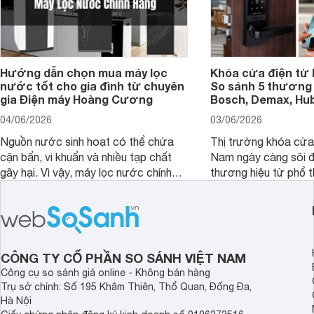
Hướng dẫn chọn mua máy lọc
Khóa cửa điện tử 
nước tốt cho gia đình từ chuyên
So sánh 5 thương 
gia Điện máy Hoàng Cương
Bosch, Demax, Hub
04/06/2026
03/06/2026
Nguồn nước sinh hoạt có thể chứa
Thị trường khóa cửa 
cặn bẩn, vi khuẩn và nhiều tạp chất
Nam ngày càng sôi đ
gây hại. Vì vậy, máy lọc nước chính
thương hiệu từ phổ 
hãng là giải pháp hiệu quả giúp bảo vệ
cấp. Nếu bạn đang b
sức khỏe và đảm bảo nguồn nước
cửa điện tử hãng nào 
sạch cho cả gia đình.
sẽ so sánh 5 thương
tâm nhiều hiện nay: 
Demax, Hubert và Gi
CÔNG TY CỔ PHẦN SO SÁNH VIỆT NAM
Công cụ so sánh giá online - Không bán hàng
Trụ sở chính: Số 195 Khâm Thiên, Thổ Quan, Đống Đa,
Hà Nội