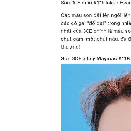
Son 3CE màu #116 Inked Hear
Các màu son đất lên ngôi liê
các cô gái “đổ dài” trong n
nhất của 3CE chính là màu s
chút cam, một chút nâu, đủ 
thượng!
Son 3CE x Lily Maymac #118