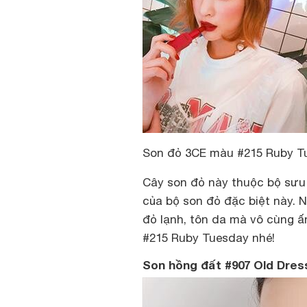
Son đỏ 3CE màu #215 Ruby T
Cây
son đỏ
này thuộc bộ sưu 
của bộ son đỏ đặc biệt này. 
đỏ lạnh, tôn da mà vô cùng ấ
#215 Ruby Tuesday nhé!
Son hồng đất #907 Old Dres