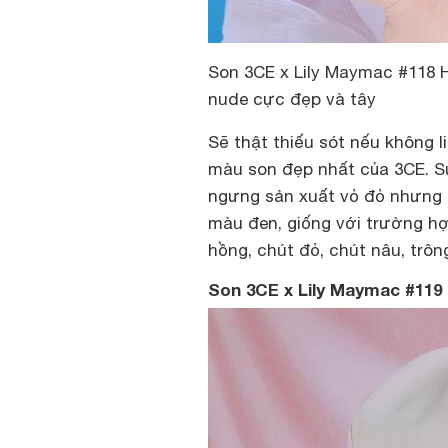
Son 3CE x Lily Maymac #118 H
nude cực đẹp và tây
Sẽ thật thiếu sót nếu không 
màu son đẹp nhất của 3CE. Sự
ngưng sản xuất vỏ đỏ nhưng n
màu đen, giống với trường h
hồng, chút đỏ, chút nâu, trông
Son 3CE x Lily Maymac #119