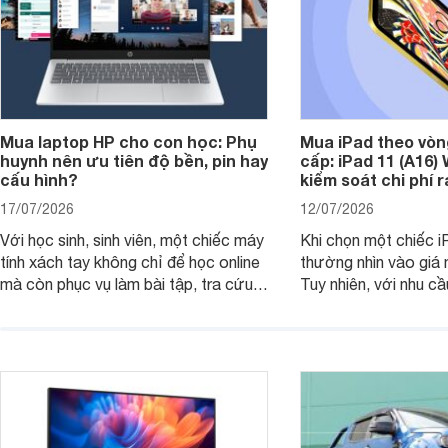
Mua laptop HP cho con học: Phụ
Mua iPad theo vòn
huynh nên ưu tiên độ bền, pin hay
cấp: iPad 11 (A16)
cấu hình?
kiểm soát chi phí 
17/07/2026
12/07/2026
Với học sinh, sinh viên, một chiếc máy
Khi chọn một chiếc i
tính xách tay không chỉ để học online
thường nhìn vào giá 
mà còn phục vụ làm bài tập, tra cứu,
Tuy nhiên, với nhu cầ
thuyết trình và giải trí nhẹ. Khi chọn
việc nhẹ và giải trí t
laptop HP cho con, phụ huynh nên
quan trọng hơn là tổn
nhìn theo nhu cầu sử dụng nhiều năm
mua bản nào, có cần
thay vì chỉ so sánh cấu hình trên giấy.
không, dùng được ba
nên nâng cấp.