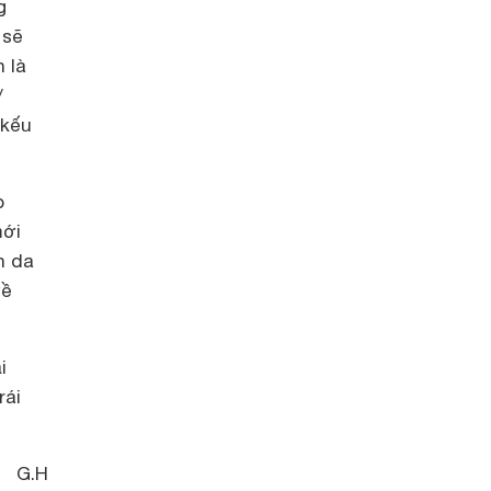
g
 sẽ
 là
/
 kếu
p
mới
n da
về
i
rái
G.H