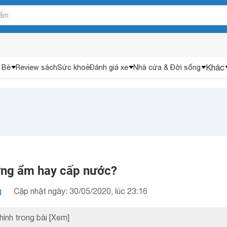
Khác
 Bé
Review sách
Sức khoẻ
Đánh giá xe
Nhà cửa & Đời sống
ỡng ẩm hay cấp nước?
g
Cập nhật ngày: 30/05/2020, lúc 23:16
hính trong bài
[Xem]