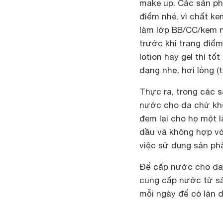
make up. Các sản p
điểm nhé, vì chất k
làm lớp BB/CC/kem n
trước khi trang điể
lotion hay gel thì t
dạng nhẹ, hơi lỏng (
Thực ra, trong các
nước cho da chứ khô
đem lại cho họ một 
dầu và không hợp vớ
việc sử dụng sản ph
Để cấp nước cho da,
cung cấp nước từ sâu
mỗi ngày để có làn 