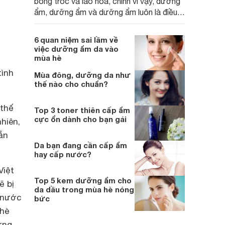
bong tróc và lão hóa, chính vì vậy, dưỡng
ẩm, dưỡng ẩm và dưỡng ẩm luôn là điều
mà các cô nàng da khô cần phải làm.
Dưới đây là 6 loại kem dưỡng ẩm tốt nhất
6 quan niệm sai lầm về
dành cho da khô từ giá rẻ cho đến cao
việc dưỡng ẩm da vào
cấp bạn có thể tham khảo.
mùa hè
tình
Mùa đông, dưỡng da như
thế nào cho chuẩn?
 thế
Top 3 toner thiên cấp ẩm
cực ổn dành cho bạn gái
nhiên,
ẫn
Da bạn đang cần cấp ẩm
hay cấp nước?
Việt
Top 5 kem dưỡng ẩm cho
ẽ bị
da dầu trong mùa hè nóng
p nước
bức
 hè
ưng