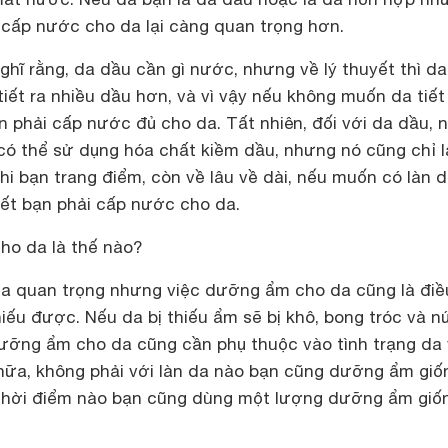
c cấp nước cho da lại càng quan trọng hơn.
ghĩ rằng, da dầu cần gì nước, nhưng về lý thuyết thì da
iết ra nhiều dầu hơn, và vì vậy nếu không muốn da tiết
n phải cấp nước đủ cho da. Tất nhiên, đối với da dầu, 
ó thể sử dụng hóa chất kiềm dầu, nhưng nó cũng chỉ l
hi bạn trang điểm, còn về lâu về dài, nếu muốn có làn 
iết bạn phải cấp nước cho da.
ho da là thế nào?
a quan trọng nhưng việc dưỡng ẩm cho da cũng là điề
hiếu được. Nếu da bị thiếu ẩm sẽ bị khô, bong tróc và n
ưỡng ẩm cho da cũng cần phụ thuộc vào tình trạng da
ữa, không phải với làn da nào bạn cũng dưỡng ẩm giố
 thời điểm nào bạn cũng dùng một lượng dưỡng ẩm giố