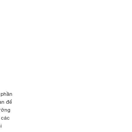
 phần
an để
dưỡng
 các
i