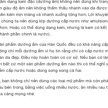
hẩm dạng kem đặc (dưỡng ẩm) không nên dùng khi tran
em giàu độ ẩm nên không thẩm thấu nhanh vào da được
ền kém mịn màng và nhanh xuống tông hơn. Lời khuyên
m chúng ta nên dùng lớp dưỡng cấp nước như emulsion
ốt hơn. Hoặc có thể dùng dạng kem, nhưng là kem có kết
thành phần chính là nước) .
 sản phẩm dưỡng ẩm của Hàn Quốc đều có khả năng cấ
ng chỉ mỗi dưỡng ẩm vì họ tin rằng chỉ có cấp nước 
làn da đẹp. Điều này hoàn toàn có cơ sở. Nếu bạn có là
i bất cứ một sản phẩm dưỡng ẩm nào thì có thể nghĩ 
ẩm cấp nước hoặc dùng song song cả hai.
 bạn không chỉ nên dùng các loại mỹ phẩm mà còn phả
 bên trong, bằng việc uống nhiều nước, ăn nhiều rau t
da căng mọng nhé.