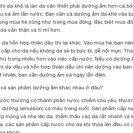
 thì da khô là làn da cần thiết phải dưỡng ẩm hơn cả bở
hiếu cả ẩm lẫn nước. Bạn cần cả dưỡng ẩm da khô vào b
rong mùa hè cũng như trong mùa đông, đặc biệt mùa đ
da cẩn thận và tỉ mỉ hơn.
da hỗn hợp thiên dầu thì lại khác. Vào mùa hè, bạn nên
cấp cho da nếu không da sẽ bị bức bí, dễ nổi mụn. Tha
hú trọng nhiều hơn vào việc cấp nước. Nếu có dưỡng
hì da dầu và hỗn hợp thiên dầu chỉ nên dưỡng vào ban
t nhiên, bạn cần dưỡng ẩm cả ngày lẫn đêm.
 và sản phẩm dưỡng ẩm khác nhau ở đâu?
ước thường có thành phần nước chiếm chủ yếu, thườ
a
dưỡng (emulsion) có màu trong suốt. Sản phẩm cấp n
ớp mỏng và nhẹ lên da, thẩm thấu vào da rất nhanh và
 ra, các sản phẩm cấp nước cho da khi thoa lên đều có
ng khoái.