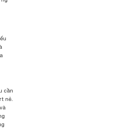
nếu
à
da
u cần
ứt nẻ.
 và
ng
ng