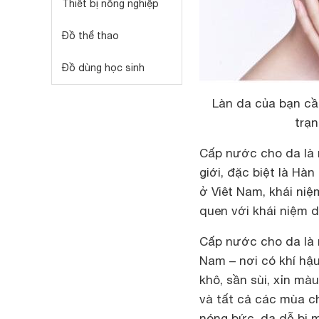
Thiết bị nông nghiệp
Đồ thể thao
Đồ dùng học sinh
Làn da của bạn cầ
trạ
Cấp nước cho da là 
giới, đặc biệt là Hàn
ở Viêt Nam, khái ni
quen với khái niệm 
Cấp nước cho da là 
Nam – nơi có khí hậu
khô, sần sùi, xỉn mà
và tất cả các mùa c
nóng bức, da dễ bị 