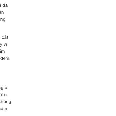
i da
an
ông
 cắt
y vì
 ẩm
 đêm.
ng ở
ước
 không
 cảm