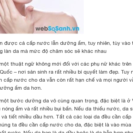
n được cả cấp nước lẫn dưỡng ẩm, tuy nhiên, tùy vào 
ng làn da mà mức độ chăm sóc sẽ khác nhau
một thuật ngữ không mới đối với các phụ nữ khác trên
 Quốc – nơi sản sinh ra rất nhiều bí quyết làm đẹp. Tuy 
ệm cấp nước cho da vẫn còn rất hạn chế và mọi người v
dưỡng ẩm da hơn.
một bước dưỡng da vô cùng quan trọng, đặc biệt là ở 
 nóng ẩm và rất nhiều bụi bẩn. Nếu da thiếu nước, da s
u và tiết nhiều dầu hơn. Tất cả các loại da đều cần cấ
húng ta đều cần cấp nước cho da, đặc biệt là vào mùa
mất nước. Nếu da bạn là da dầu hoặc là da hỗn hợp nh