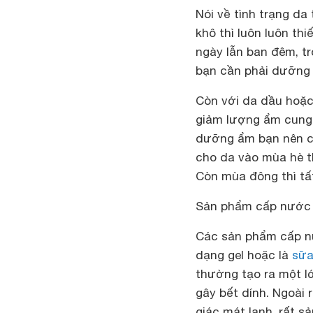
Nói về tình trạng da
khô thì luôn luôn t
ngày lẫn ban đêm, t
bạn cần phải dưỡng 
Còn với da dầu hoặc 
giảm lượng ẩm cung 
dưỡng ẩm bạn nên c
cho da vào mùa hè t
Còn mùa đông thì tấ
Sản phẩm cấp nước
Các sản phẩm cấp n
dạng gel hoặc là
sữ
thường tạo ra một l
gây bết dính. Ngoài
giác mát lạnh, rất sả