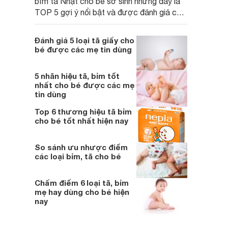
bỉm tã Nhật cho bé sơ sinh nhưng đây là
TOP 5 gợi ý nổi bật và được đánh giá cao
nhất về chất lượng lẫn giá thành.
Đánh giá 5 loại tã giấy cho
bé được các mẹ tin dùng
5 nhãn hiệu tã, bỉm tốt
nhất cho bé được các mẹ
tin dùng
Top 6 thương hiệu tã bỉm
cho bé tốt nhất hiện nay
So sánh ưu nhược điểm
các loại bỉm, tã cho bé
Chấm điểm 6 loại tã, bỉm
mẹ hay dùng cho bé hiện
nay