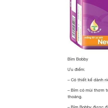
Bỉm Bobby
Ưu điểm:
– Có thiết kế dành r
– Bỉm có mùi thơm t
thoáng.
– Bỉm Bobby được đá