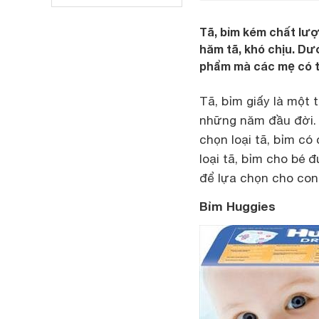
Tã, bỉm kém chất lượ
hăm tã, khó chịu. Dư
phẩm mà các mẹ có t
Tã, bỉm giấy là một 
những năm đầu đời.
chọn loại tã, bỉm có
loại tã, bỉm cho bé
để lựa chọn cho con
Bỉm Huggies