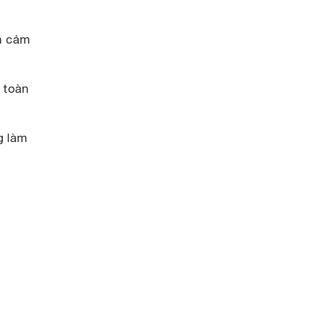
n cảm
 toàn
g làm