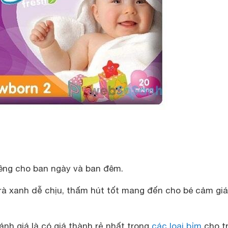
iêng cho ban ngày và ban đêm.
rà xanh dễ chịu, thấm hút tốt mang đến cho bé cảm gi
nh giá là có giá thành rẻ nhất trong
các loại bỉm
cho t