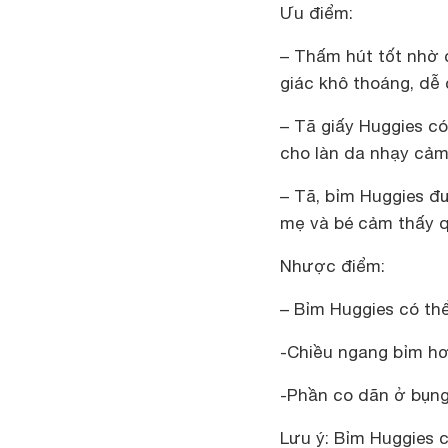
Ưu điểm:
–
Thấm hút tốt nhờ c
giác khô thoáng, dễ 
– Tã giấy Huggies c
cho làn da nhạy cảm
– Tã, bỉm Huggies đư
mẹ và bé cảm thấy q
Nhược điểm:
–
Bỉm Huggies có thể
-Chiều ngang bỉm hơ
-Phần co dãn ở bụng
Lưu ý:
Bỉm Huggies có