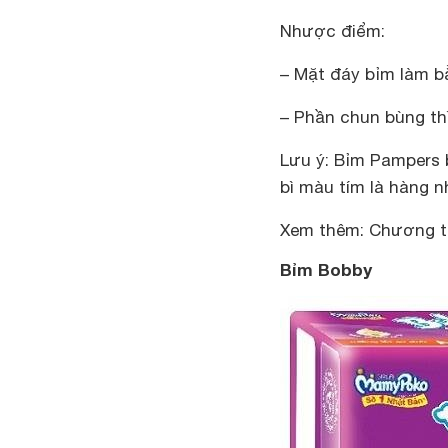
Nhược điểm:
– Mặt đáy bỉm làm bằ
– Phần chun bùng th
Lưu ý: Bỉm Pampers 
bì màu tím là hàng n
Xem thêm: Chương tr
Bỉm Bobby