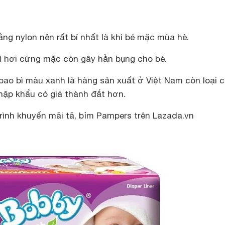
ng nylon nên rất bí nhất là khi bé mặc mùa hè.
ì hơi cứng mặc còn gây hằn bụng cho bé.
bao bì màu xanh là hàng sản xuất ở Việt Nam còn loại 
hập khẩu có giá thành đắt hơn.
ình khuyến mãi tã, bỉm Pampers trên Lazada.vn