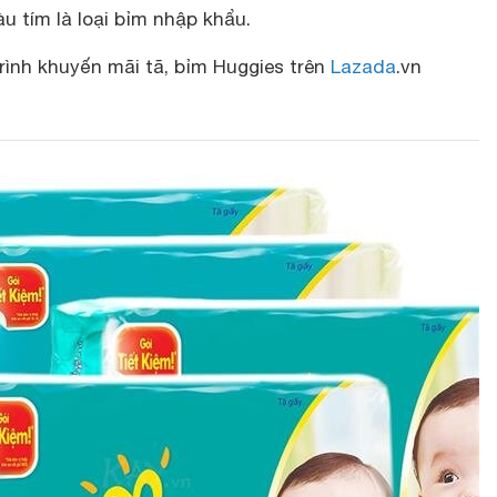
u tím là loại bỉm nhập khẩu.
ình khuyến mãi tã, bỉm Huggies trên
Lazada
.vn