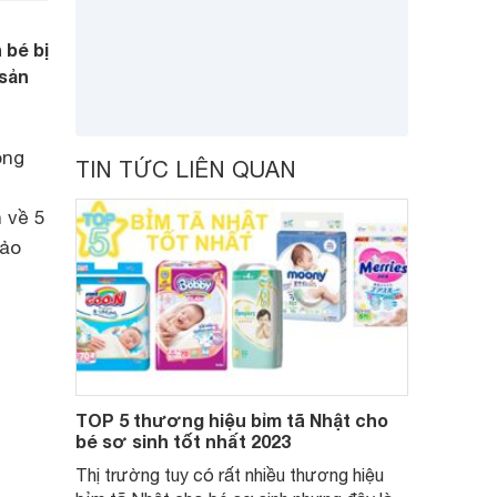
 bé bị
 sản
ong
TIN TỨC LIÊN QUAN
n
 về 5
hảo
TOP 5 thương hiệu bỉm tã Nhật cho
bé sơ sinh tốt nhất 2023
Thị trường tuy có rất nhiều thương hiệu