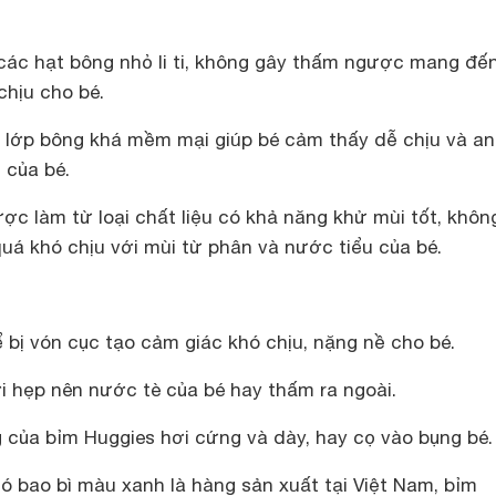
ác hạt bông nhỏ li ti, không gây thấm ngược mang đế
chịu cho bé.
ó lớp bông khá mềm mại giúp bé cảm thấy dễ chịu và an
 của bé.
ợc làm từ loại chất liệu có khả năng khử mùi tốt, khôn
uá khó chịu với mùi từ phân và nước tiểu của bé.
 bị vón cục tạo cảm giác khó chịu, nặng nề cho bé.
i hẹp nên nước tè của bé hay thấm ra ngoài.
 của bỉm Huggies hơi cứng và dày, hay cọ vào bụng bé.
 bao bì màu xanh là hàng sản xuất tại Việt Nam, bỉm