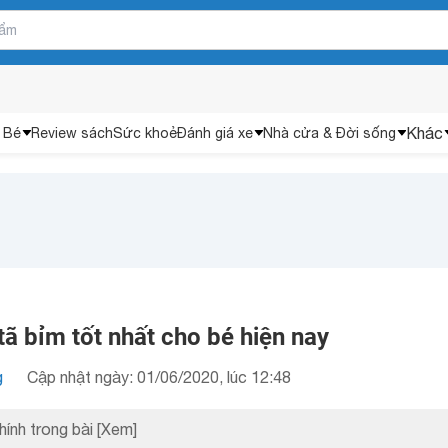
Khác
 Bé
Review sách
Sức khoẻ
Đánh giá xe
Nhà cửa & Đời sống
 tã bỉm tốt nhất cho bé hiện nay
g
Cập nhật ngày: 01/06/2020, lúc 12:48
hính trong bài
[Xem]