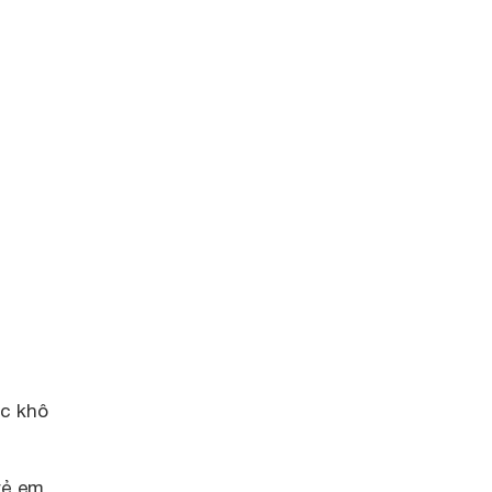
ác khô
rẻ em