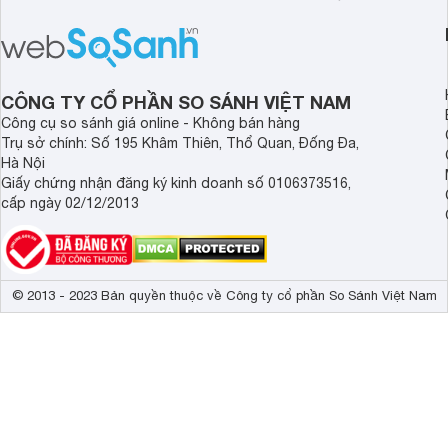
nhau rất tốt cho sự p
triển chiều cao và trí não cho bé trên
nhất là các bé biếng
1 tuổi tốt mà mẹ bỉm nên lựa chọn.
cân.
CÔNG TY CỔ PHẦN SO SÁNH VIỆT NAM
Công cụ so sánh giá online - Không bán hàng
Trụ sở chính: Số 195 Khâm Thiên, Thổ Quan, Đống Đa,
Hà Nội
Giấy chứng nhận đăng ký kinh doanh số 0106373516,
cấp ngày 02/12/2013
© 2013 - 2023 Bản quyền thuộc về Công ty cổ phần So Sánh Việt Nam