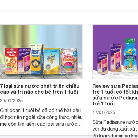
mùi vị giúp trẻ tăng cân và phát triển
có cơ địa nhạy cảm 
chiều cao khỏe mạnh. Bài viết sau sẽ
hóa. Vậy dòng sữa n
giới thiệu cho mẹ các loại sữa
biệt, ưu và nhược đi
Pediasure Grow &amp; Gain hiện nay
cùng Websosanh.vn t
và giá bán của từng loại.
đây.
7 loại sữa nước phát triển chiều
Review sữa Pedia
cao và trí não cho bé trên 1 tuổi
trẻ 1 tuổi có tốt k
sữa nước Pedias
20/01/2025
trẻ 1 tuổi
Giai đoạn 1 tuổi bé đã có thể bắt đầu
17/01/2025
đi học nên ngoài sữa công thức, nhiều
Sữa Pediasure nước 
mẹ còn tìm kiếm các loại sữa nước
với đa dạng xuất xứ,
pha sẵn để bổ sung dưỡng chất cho
25 loại vitamin và k
trẻ. Dưới đây là 7 loại sữa nước phát