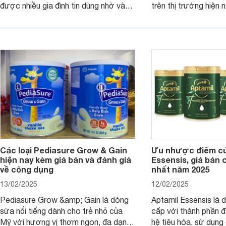
được nhiều gia đình tin dùng nhờ vào
trên thị trường hiện 
chất lượng dinh dưỡng và hương vị
phụ huynh khi tìm hi
thơm ngon. Vậy sữa Meadow Fresh
này thường thắc mắc
có tốt không? Thành phần dinh
Aptamil Essensis Org
dưỡng có gì đặc biệt? Giá sữa
hơn so với các dòng
Meadow Fresh trên thị trường hiện
giải đáp câu hỏi này,
nay ra sao? Hãy cùng tìm hiểu ngay.
4 yếu tố sau.
Các loại Pediasure Grow & Gain
Ưu nhược điểm củ
hiện nay kèm giá bán và đánh giá
Essensis, giá bán 
về công dụng
nhất năm 2025
13/02/2025
12/02/2025
Pediasure Grow &amp; Gain là dòng
Aptamil Essensis là
sữa nổi tiếng dành cho trẻ nhỏ của
cấp với thành phần 
Mỹ với hương vị thơm ngon, đa dạng
hệ tiêu hóa, sử dụn