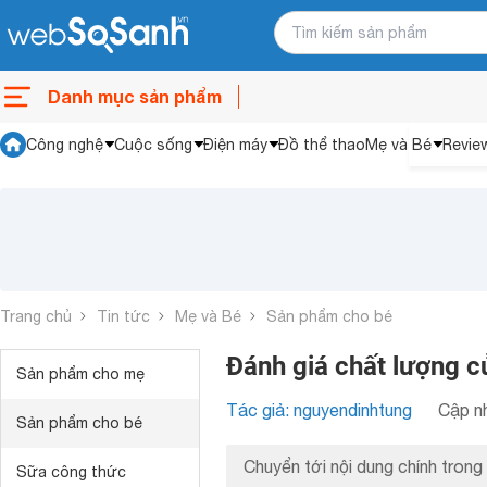
Danh mục sản phẩm
Công nghệ
Cuộc sống
Điện máy
Đồ thể thao
Mẹ và Bé
Revie
Trang chủ
Tin tức
Mẹ và Bé
Sản phẩm cho bé
Đánh giá chất lượng c
Sản phẩm cho mẹ
Tác giả: nguyendinhtung
Cập nh
Sản phẩm cho bé
Chuyển tới nội dung chính trong 
Sữa công thức