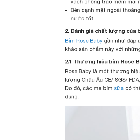
vách chống trào mềm mại n
Bên cạnh mặt ngoài thoáng 
nước tốt.
2. Đánh giá chất lượng của
Bỉm Rose Baby
gần như đáp ứ
khảo sản phẩm này với những 
2.1 Thương hiệu bỉm Rose B
Rose Baby là một thương hiệ
lượng Châu Âu CE/ SGS/ FDA, 
Do đó, các mẹ bỉm
sữa
có th
dụng.