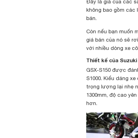
Đây là giá của các 
không bao gồm các lo
bán.
Còn nếu bạn muốn mu
giá bán của nó sẽ rơ
với nhiều dòng xe cô
Thiết kế của Suzuk
GSX-S150 được đánh 
S1000. Kiểu dáng xe
trọng lượng lại nhẹ
1300mm, độ cao yên 
hơn.