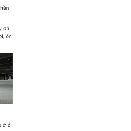
phần
y đã
ỉ, ổn
p ở ổ