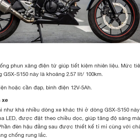
hống phun xăng điện tử giúp tiết kiệm nhiên liệu. Mức ti
g GSX-S150 này là khoảng 2.57 lít/ 100km.
iện hoặc cần đạp, bình điện 12V-5Ah.
 xe
thì như khá nhiều dòng xe khác thì ở dòng GSX-S150 này
ha LED, được đặt theo chiều dọc, giúp tăng độ sáng mà
. Phần đèn hậu đằng sau được thiết kế tỉ mỉ cùng với ch
ăng chống rung lắc.