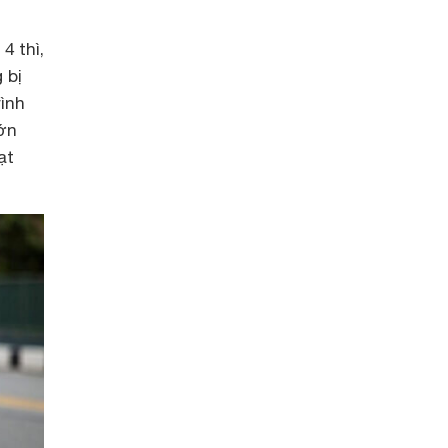
4 thì,
 bị
rình
lớn
ạt