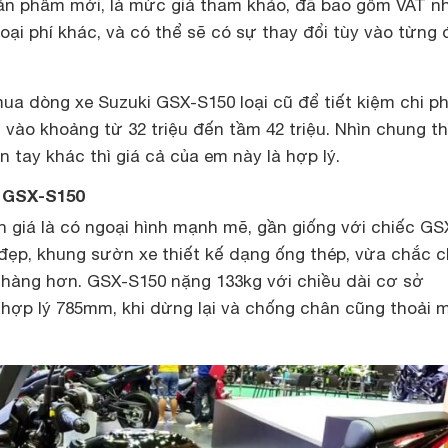
sản phẩm mới, là mức giá tham khảo, đã bao gồm VAT 
ại phí khác, và có thể sẽ có sự thay đổi tùy vào từng đ
a dòng xe Suzuki GSX-S150 loại cũ để tiết kiệm chi phí
i vào khoảng từ 32 triệu đến tầm 42 triệu. Nhìn chung th
n tay khác thì giá cả của em này là hợp lý.
i GSX-S150
giá là có ngoại hình mạnh mẽ, gần giống với chiếc GS
 đẹp, khung sườn xe thiết kế dạng ống thép, vừa chắc 
 nhàng hơn. GSX-S150 nặng 133kg với chiều dài cơ sở
hợp lý 785mm, khi dừng lại và chống chân cũng thoải m