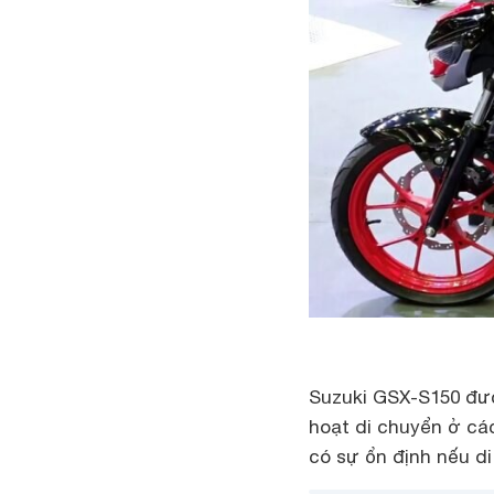
Suzuki GSX-S150 đượ
hoạt di chuyển ở cá
có sự ổn định nếu d