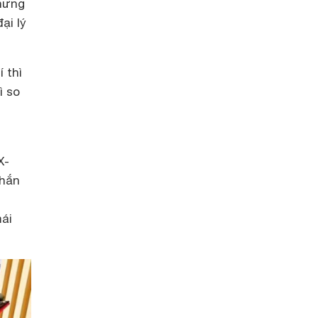
nhưng
ại lý
 thì
ì so
X-
chắn
ái