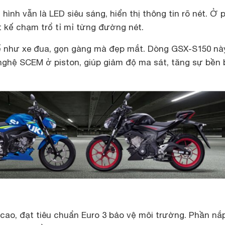
hình vẫn là LED siêu sáng, hiển thị thông tin rõ nét. Ở 
t kế chạm trổ tỉ mỉ từng đường nét.
ế như xe đua, gọn gàng mà đẹp mắt. Dòng GSX-S150 nà
nghệ SCEM ở piston, giúp giảm độ ma sát, tăng sự bền b
cao, đạt tiêu chuẩn Euro 3 bảo vệ môi trường. Phần nắ