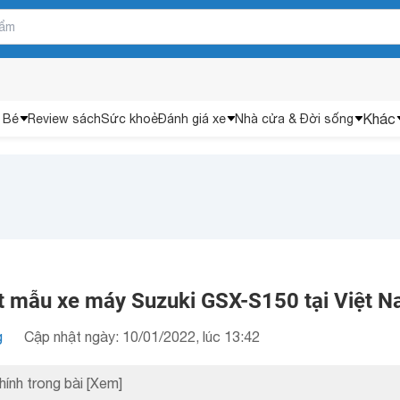
Khác
 Bé
Review sách
Sức khoẻ
Đánh giá xe
Nhà cửa & Đời sống
iết mẫu xe máy Suzuki GSX-S150 tại Việt 
g
Cập nhật ngày: 10/01/2022, lúc 13:42
hính trong bài
[Xem]