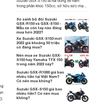
Suzuki GSX S150 là hai dòng xe nằm
trong phân khúc 150cc, sở hữu sức mạnh
động cơ vượt trội và một ngoại hình cực
ngầu, đã mắt. Trong hai mẫu xe Suzuki
So sánh bộ đôi Suzuki
côn tay này thì đâu sẽ chiếc xe phù hợp
GSX-R150 và GSX-S150 -
với bạn hơn, hãy cùng chúng tôi tìm hiểu
Mẫu xe côn tay nào đáng
mua hơn 2022?
ngay sau đây.
Xe Suzuki GSX-S150 mới
2022 giá khoảng 50 triệu
có đáng mua?
Nên mua xe Suzuki GSX-
S150 hay Yamaha TFX 150
trong năm 2022 này?
Suzuki GSX-R1000 giá bao
nhiêu tiền tại Việt Nam?
Có nên mua không?
ng
Suzuki GSX-S150 giá bao
ản
nhiêu tiền? Có nên mua
không?
Đ.