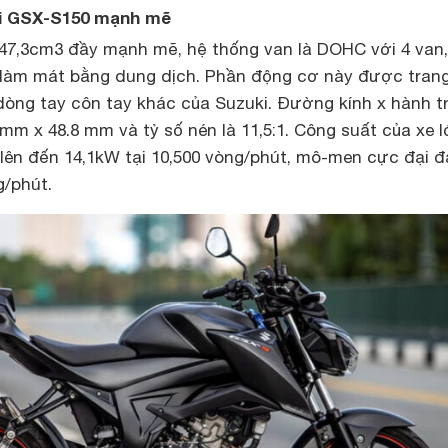
i GSX-S150 mạnh mẽ
47,3cm3 đầy mạnh mẽ, hệ thống van là DOHC với 4 van, 
g làm mát bằng dung dịch. Phần động cơ này được trang
dòng tay côn tay khác của Suzuki. Đường kính x hành t
0 mm x 48.8 mm và tỷ số nén là 11,5:1. Công suất của xe 
 lên đến 14,1kW tại 10,500 vòng/phút, mô-men cực đại đ
g/phút.