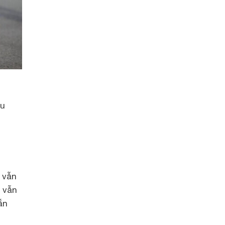
êu
 vẫn
 vẫn
ắn