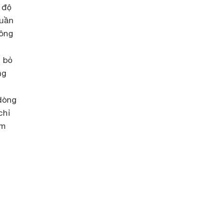
 độ
quần
hông
i bỏ
ng
dòng
chỉ
ệm