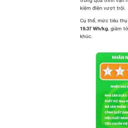
trong quá trình vận 
kiệm điện vượt trội.
Cụ thể, mức tiêu th
19.37 Wh/kg
, giảm t
khúc.