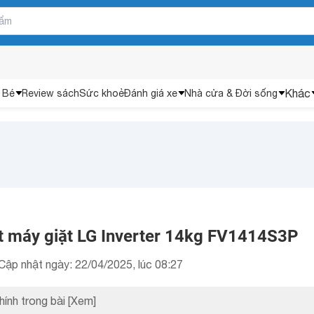
Khác
 Bé
Review sách
Sức khoẻ
Đánh giá xe
Nhà cửa & Đời sống
ết máy giặt LG Inverter 14kg FV1414S3P
Cập nhật ngày: 22/04/2025, lúc 08:27
hính trong bài
[Xem]