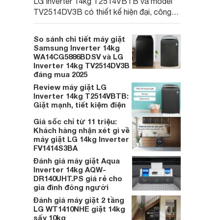
LG Inverter 14kg T2514VBTB và model
TV2514DV3B có thiết kế hiện đại, công
nghệ giặt tiên tiến và độ bền cao. Cùng tìm
hiểu điểm giống và khác nhau, tính năng nổi
So sánh chi tiết máy giặt
bật, mức giá để chọn ra model phù hợp
Samsung Inverter 14kg
nhất cho nhu cầu gia đình bạn trong năm
WA14CG5886BDSV và LG
Inverter 14kg TV2514DV3B
2025.
đáng mua 2025
Review máy giặt LG
Inverter 14kg T2514VBTB:
Giặt mạnh, tiết kiệm điện
Giá sốc chỉ từ 11 triệu:
Khách hàng nhận xét gì về
máy giặt LG 14kg Inverter
FV1414S3BA
Đánh giá máy giặt Aqua
Inverter 14kg AQW-
DR140UHT.PS giá rẻ cho
gia đình đông người
Đánh giá máy giặt 2 tầng
LG WT1410NHE giặt 14kg
sấy 10kg