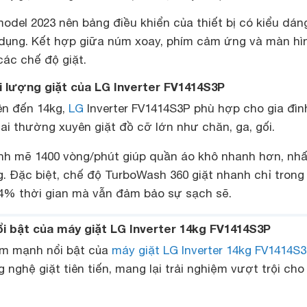
 model 2023 nên bảng điều khiển của thiết bị có kiểu dán
 dụng. Kết hợp giữa núm xoay, phím cảm ứng và màn hì
các chế độ giặt.
i lượng giặt của LG Inverter FV1414S3P
lên đến 14kg,
LG
Inverter FV1414S3P phù hợp cho gia đìn
i thường xuyên giặt đồ cỡ lớn như chăn, ga, gối.
h mẽ 1400 vòng/phút giúp quần áo khô nhanh hơn, nhấ
g. Đặc biệt, chế độ TurboWash 360 giặt nhanh chỉ trong
34% thời gian mà vẫn đảm bảo sự sạch sẽ.
ổi bật của máy giặt LG Inverter 14kg FV1414S3P
ểm mạnh nổi bật của
máy giặt LG Inverter 14kg FV1414S
 nghệ giặt tiên tiến, mang lại trải nghiệm vượt trội cho