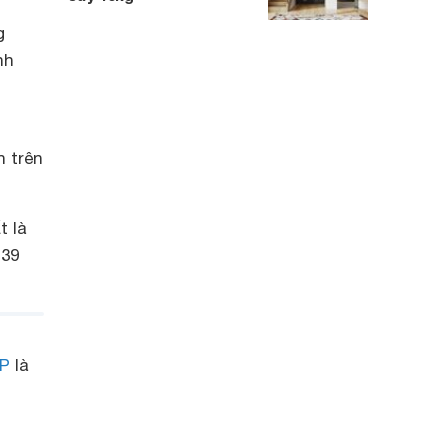
g
nh
h trên
t là
 39
3P
là