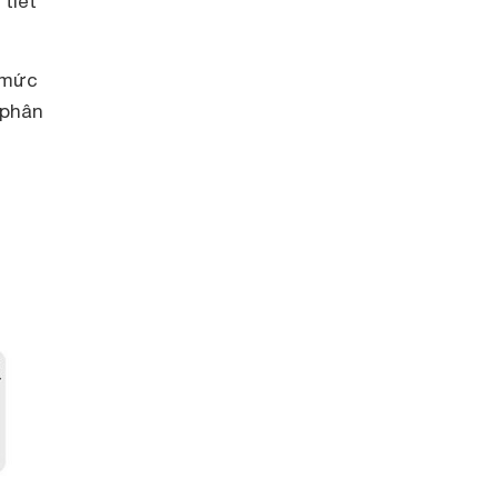
 tiết
 mức
 phân