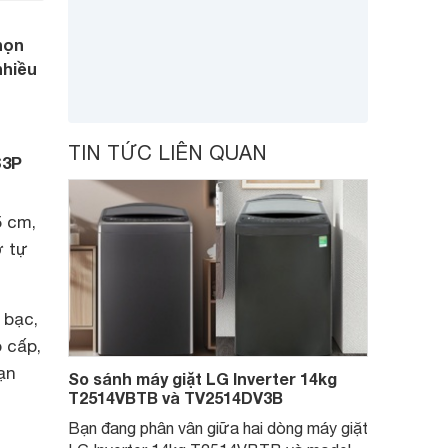
họn
nhiều
n
TIN TỨC LIÊN QUAN
S3P
5 cm,
ở tự
 bạc,
 cấp,
ạn
So sánh máy giặt LG Inverter 14kg
T2514VBTB và TV2514DV3B
Bạn đang phân vân giữa hai dòng máy giặt