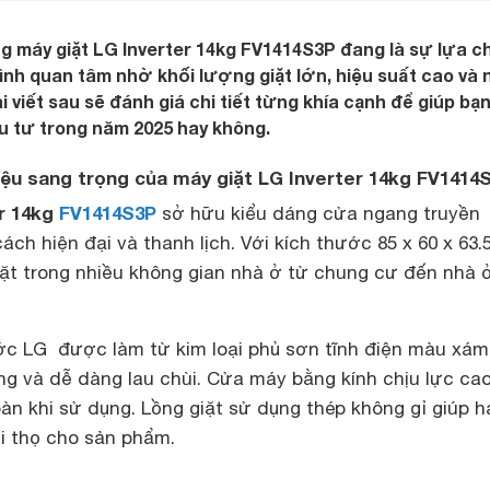
g máy giặt LG Inverter 14kg FV1414S3P đang là sự lựa c
ình quan tâm nhờ khối lượng giặt lớn, hiệu suất cao và 
i viết sau sẽ đánh giá chi tiết từng khía cạnh để giúp bạ
u tư trong năm 2025 hay không.
 liệu sang trọng của máy giặt LG Inverter 14kg FV1414
er 14kg
FV1414S3P
sở hữu kiểu dáng cửa ngang truyền
ch hiện đại và thanh lịch. Với kích thước 85 x 60 x 63.
t trong nhiều không gian nhà ở từ chung cư đến nhà 
c LG được làm từ kim loại phủ sơn tĩnh điện màu xám
ng và dễ dàng lau chùi. Cửa máy bằng kính chịu lực cao
àn khi sử dụng. Lồng giặt sử dụng thép không gỉ giúp h
uổi thọ cho sản phẩm.