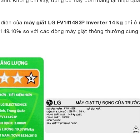
hành. Không chỉ vậy, động cơ này còn mang lại hiệu quả
máy giặt LG FV1414S3P Inverter 14 kg
ụ điện của
chỉ ở
ới 49.10% so với các dòng máy giặt thông thường cùng