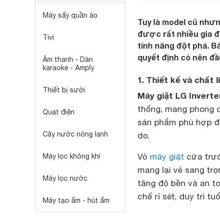
Máy sấy quần áo
Tuy là model cũ nhưn
được rất nhiều gia đ
Tivi
tính năng đột phá. Bà
quyết định có nên đầ
Âm thanh - Dàn
karaoke - Amply
1. Thiết kế và chất
Thiết bị sưởi
Máy giặt LG Invert
thống, mang phong cá
Quạt điện
sản phẩm phù hợp đặ
Cây nước nóng lạnh
do.
Vỏ
máy giặt
cửa trướ
Máy lọc không khí
mang lại vẻ sang trọ
Máy lọc nước
tăng độ bền và an to
chế rỉ sét, duy trì t
Máy tạo ẩm - hút ẩm