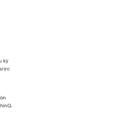
u kỳ
 được
còn
hinQ.