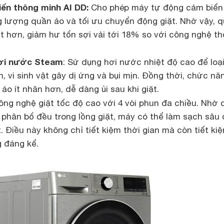
ến thông minh AI DD:
Cho phép máy tự động cảm biến
g lượng quần áo và tối ưu chuyển động giặt. Nhờ vậy, 
t hơn, giảm hư tổn sợi vải tới 18% so với công nghệ t
hơi nước Steam
: Sử dụng hơi nước nhiệt độ cao để loạ
, vi sinh vật gây dị ứng và bụi mịn. Đồng thời, chức nă
áo ít nhăn hơn, dễ dàng ủi sau khi giặt.
ng nghệ giặt tốc độ cao với 4 vòi phun đa chiều. Nhờ 
hân bổ đều trong lồng giặt, máy có thể làm sạch sâu 
. Điều này không chỉ tiết kiệm thời gian mà còn tiết ki
 đáng kể.