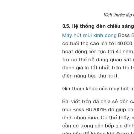
Kích thước lắp
3.5. Hệ thống đèn chiếu sáng 
Máy hút mùi kính cong
Boss B
có tuổi thọ cao lên tới 40.00
hoạt động liên tục tới 40 năm
trợ có thể dễ dàng quan sát 
đánh giá là tốt nhất trên thị
điện năng tiêu thụ lại ít.
Giá tham khảo của máy hút mù
Bài viết trên đã chia sẻ đến 
mùi Boss BU2001B để giúp bạ
định chọn mua. Có thể thấy, m
cần có trong căn bếp gia đình
căn bếp để không khí được tr