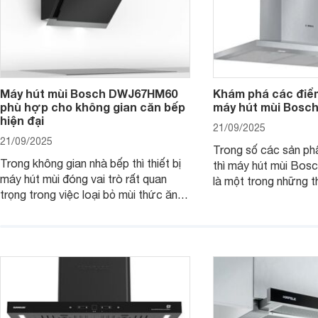
Máy hút mùi Bosch DWJ67HM60
Khám phá các điểm
phù hợp cho không gian căn bếp
máy hút mùi Bos
hiện đại
21/09/2025
21/09/2025
Trong số các sản ph
Trong không gian nhà bếp thì thiết bị
thì máy hút mùi B
máy hút mùi đóng vai trò rất quan
là một trong những th
trọng trong việc loại bỏ mùi thức ăn,
thiết kế bên ngoài đ
hơi nước, khói,.. giúp bầu không khí
hút mạnh mẽ kết hợp 
nên sạch sẽ, thoáng đãng hơn. Một
hiện đại khác. Cùng 
trong các thiết bị được đánh giá cao
tìm hiểu chi tiết sản
trong dòng máy hút mùi nhà Bosch là
sản phẩm máy hút mùi Bosch
DWJ67HM60.