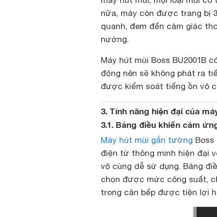
nữa, máy còn được trang bị 3
quanh, đem đến cảm giác thoả
nướng.
Máy hút mùi Boss BU2001B có 
động nên sẽ không phát ra ti
được kiểm soát tiếng ồn vô cù
3. Tính năng hiện đại của m
3.1. Bảng điều khiển cảm ứn
Máy hút mùi gắn tường
Boss 
điện tử thông minh hiện đại 
vô cùng dễ sử dụng. Bảng đi
chọn được mức công suất, chế
trong căn bếp được tiện lợi 