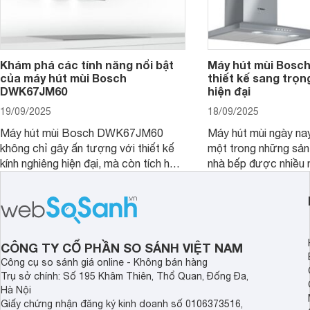
Khám phá các tính năng nổi bật
Máy hút mùi Bos
của máy hút mùi Bosch
thiết kế sang trọn
DWK67JM60
hiện đại
19/09/2025
18/09/2025
Máy hút mùi Bosch DWK67JM60
Máy hút mùi ngày na
không chỉ gây ấn tượng với thiết kế
một trong những sả
kính nghiêng hiện đại, mà còn tích hợp
nhà bếp được nhiều 
nhiều tính năng thông minh, mang đến
quan tâm lựa chọn. 
sự tiện nghi và hiệu quả cho căn bếp.
thiết bị nổi bật khôn
Đây chắc chắn sẽ là lựa chọn lý
là máy hút mùi Bo
tưởng cho không gian bếp hiện đại.
Bài viết sau đây sẽ 
review chi tiết về ch
CÔNG TY CỔ PHẦN SO SÁNH VIỆT NAM
này nhé!
Công cụ so sánh giá online - Không bán hàng
Trụ sở chính: Số 195 Khâm Thiên, Thổ Quan, Đống Đa,
Hà Nội
Giấy chứng nhận đăng ký kinh doanh số 0106373516,