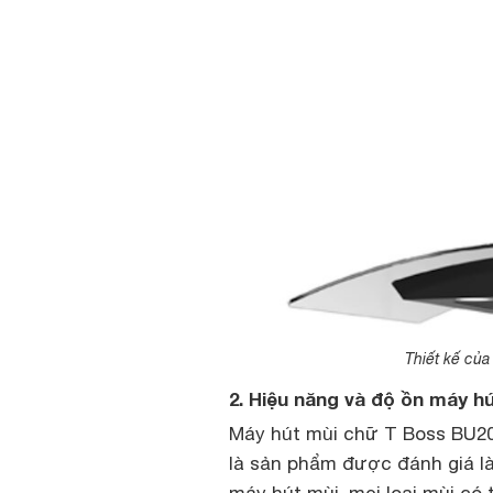
Thiết kế củ
2. Hiệu năng và độ ồn máy 
Máy hút mùi chữ T Boss BU20
là sản phẩm được đánh giá l
máy hút mùi, mọi loại mùi có