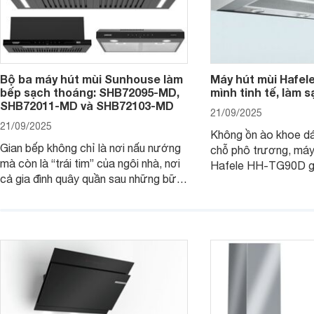
Bộ ba máy hút mùi Sunhouse làm
Máy hút mùi Hafel
bếp sạch thoáng: SHB72095-MD,
mình tinh tế, làm s
SHB72011-MD và SHB72103-MD
21/09/2025
21/09/2025
Không ồn ào khoe d
Gian bếp không chỉ là nơi nấu nướng
chỗ phô trương, máy
mà còn là “trái tim” của ngôi nhà, nơi
Hafele HH-TG90D g
cả gia đình quây quần sau những bữa
“nghệ sĩ thầm lặng” 
cơm ấm áp. Nhưng mùi khói, dầu mỡ
trong lành, sạch tho
đôi khi lại khiến không gian trở nên
vẫn giữ cho không gi
ngột ngạt. Đó là lúc bộ ba máy hút
gàng, thanh lịch. C
mùi Sunhouse SHB72095-MD,
đi tìm hiểu chi tiết 
SHB72011-MD và SHB72103-MD
phát huy sức mạnh.