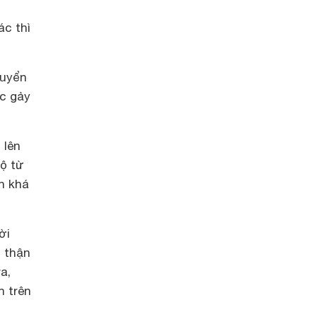
c thì
huyển
ệc gảy
 lên
độ từ
n khá
ời
n thận
a,
n trên