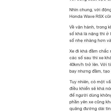
Nhìn chung, với động
Honda Wave RSX cũng
Về vận hành, trong 
số khá là nặng thì ở
số nhẹ nhàng hơn và
Xe đi khá đầm chắc n
các số sau thì xe kh
40km/h trở lên. Với 
bay nhưng đầm, tạo s
Tuy nhiên, có một v
điều khiển sẽ khá nó
để người dùng không
phần yên xe cũng khá
quãng đường dài tình