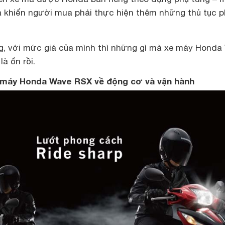
và khiến người mua phải thực hiện thêm những thủ tục 
ng, với mức giá của mình thì những gì mà xe máy Honda
à ổn rồi.
xe máy Honda Wave RSX về động cơ và vận hành