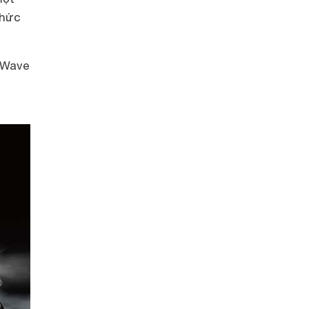
phức
 Wave