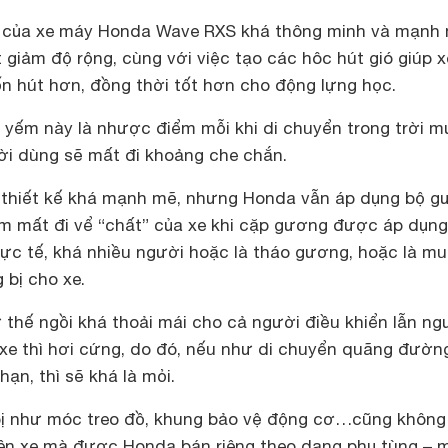
kế của xe máy Honda Wave RXS khá thông minh và mạnh
 giảm độ rộng, cùng với việc tạo các hôc hút gió giúp x
 hút hơn, đồng thời tốt hơn cho động lựng học.
u yếm này là nhược điểm mỗi khi di chuyển trong trời 
ời dùng sẽ mất đi khoảng che chắn.
 thiết kế khá mạnh mẽ, nhưng Honda vẫn áp dụng bộ 
àm mất đi vể “chất” của xe khi cặp gương được áp dụng
thực tế, khá nhiều người hoặc là tháo gương, hoặc là m
 bị cho xe.
thế ngồi khá thoải mái cho cả người điều khiển lẫn ng
 xe thì hơi cứng, do đó, nếu như di chuyển quãng đườn
ạn, thì sẽ khá là mỏi.
 bị như móc treo đồ, khung bảo vệ động cơ…cũng không
rên xe mà được Honda bán riêng theo dạng phụ tùng – 