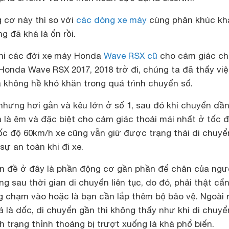
 cơ này thì so với
các dòng xe máy
cùng phân khúc khá
 đã khá là ổn rồi.
khi các đời xe máy Honda
Wave RSX cũ
cho cảm giác c
 Honda Wave RSX 2017, 2018 trở đi, chúng ta đã thấy vi
 không hề khó khăn trong quá trình chuyển số.
hưng hơi gằn và kêu lớn ở số 1, sau đó khi chuyển dần
á là êm và đặc biệt cho cảm giác thoải mái nhất ở tốc 
tốc độ 60km/h xe cũng vẫn giữ được trạng thái di chuyể
ự an toàn khi đi xe.
ấn đề ở đây là phần động cơ gần phần để chân của ngư
ng sau thời gian di chuyển liên tục, do đó, phải thật cẩ
 chạm vào hoặc là bạn cần lắp thêm bộ bảo vệ. Ngoài r
 là dốc, di chuyển gần thì không thấy như khi di chuyể
 trạng thỉnh thoảng bị trượt xuống là khá phổ biến.