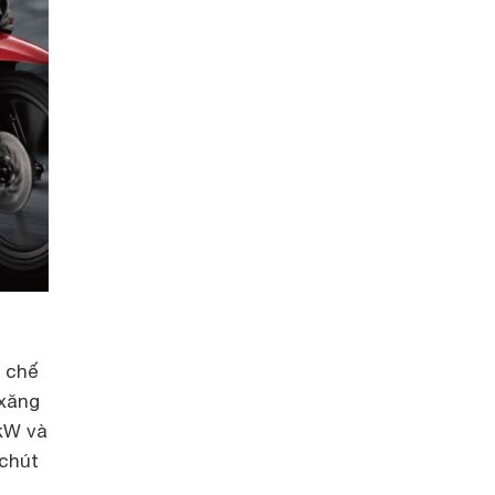
à chế
 xăng
 kW và
 chút