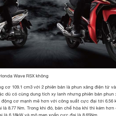
 Honda Wave RSX không
g cơ 109.1 cm3 với 2 phiên bản là phun xăng điện tử v
mặc dù có cùng dung tích xy lanh nhưng phiên bản phun
ể động cơ mạnh mẽ hơn với công suất cực đại tới 6.56
là 8.77 Nm. Trong khi đó, bản chế hòa khí thì kém hơn
ại là 6.18kW và mô men xoắn cực đại là 8.65Nm.