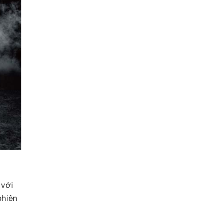
 với
phiên