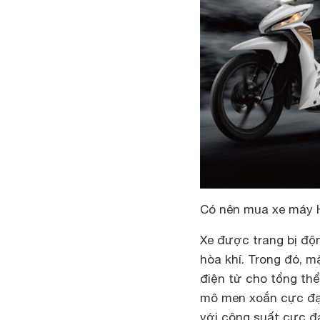
Có nên mua xe máy
Xe được trang bị độn
hòa khí. Trong đó, 
điện tử cho tổng th
mô men xoắn cực đại 
với công suất cực đ