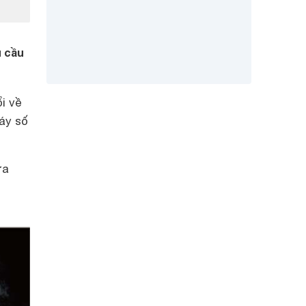
 cầu
i về
áy số
ựa