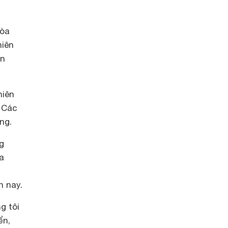
hòa
hiên
ên
hiên
 Các
ng.
g
a
n nay.
g tôi
ển,