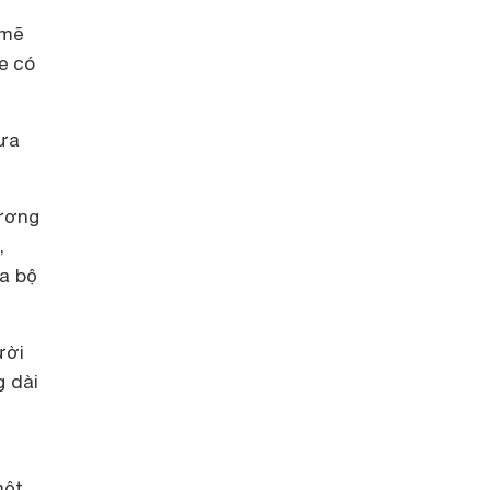
 mẽ
e có
mưa
gương
,
ua bộ
ười
g dài
một