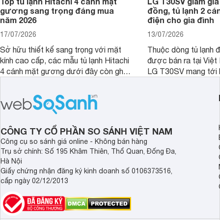
Top tủ lạnh Hitachi 4 cánh mặt
LG T30SV giảm giá 
gương sang trọng đáng mua
đồng, tủ lạnh 2 cá
năm 2026
điện cho gia đình
17/07/2026
13/07/2026
Sở hữu thiết kế sang trọng với mặt
Thuộc dòng tủ lạnh 
kính cao cấp, các mẫu tủ lạnh Hitachi
được bán ra tại Việ
4 cánh mặt gương dưới đây còn ghi
LG T30SV mang tới 
điểm nhờ dung tích lớn cùng nhiều
lượng với những trang
công nghệ bảo quản hiện đại, đáp ứng
mức giá bán dễ tiếp 
tốt nhu cầu lưu trữ thực phẩm của gia
nhiều khách hàng Việ
đình.
CÔNG TY CỔ PHẦN SO SÁNH VIỆT NAM
Công cụ so sánh giá online - Không bán hàng
Trụ sở chính: Số 195 Khâm Thiên, Thổ Quan, Đống Đa,
Hà Nội
Giấy chứng nhận đăng ký kinh doanh số 0106373516,
cấp ngày 02/12/2013