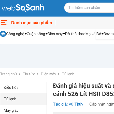
Danh mục sản phẩm
Công nghệ
Cuộc sống
Điện máy
Đồ thể thao
Mẹ và Bé
Revie
Trang chủ
Tin tức
Điện máy
Tủ lạnh
Đánh giá hiệu suất và
Điều hòa
cánh 526 Lít HSR D8
Tủ lạnh
Tác giả: Vũ Thúy
Cập nhật ngày
Máy giặt