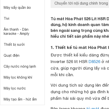
Chuyển tới nội dung chính trong 
Máy sấy quần áo
Tủ mát Hòa Phát 526 Lít HSR D
Tivi
dùng, hộ kinh doanh quan tâm 
Âm thanh - Dàn
bên ngoài sang trọng cùng kh
karaoke - Amply
hiểu chi tiết sản phẩm này nhé
Thiết bị sưởi
1. Thiết kế tủ mát Hòa Phát 
Được thiết kế kiểu dáng đứng
Quạt điện
Inverter 526 lít HSR
D8526
ở nh
Cây nước nóng lạnh
cửa, giúp người dùng lấy và
mỗi khi cần.
Máy lọc không khí
Với dung tích sử dụng lên đến 
Máy lọc nước
dụng cho những hộ gia đình 
phẩm hải sải quy mô vừa để 
Máy tạo ẩm - hút ẩm
Bên trong khoang
tủ mát
được