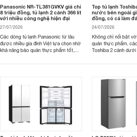
Panasonic NR-TL381GVKV giá chỉ
Top tủ lạnh Toshib
8 triệu đồng, tủ lạnh 2 cánh 366 lít
nước bên ngoài giá
với nhiều công nghệ hiện đại
đồng, có cả làm đ
27/07/2026
24/07/2026
Các dòng tủ lạnh Panasonic từ lâu
Không chỉ nổi bật vớ
được nhiều gia đình Việt lựa chọn nhờ
quản thực phẩm, các
khả năng bảo quản thực phẩm tốt,
Toshiba 2 cánh dướ
vận hành bền bỉ cùng nhiều công nghệ
trang bị vòi lấy nước
hiện đại. Tuy nhiên, mức giá thường
lợi, mang đến trải ng
cao hơn so với nhiều sản phẩm cùng
nghi hơn cho gia đình 
phân khúc khiến không ít người dùng
phải cân nhắc. Trên thị trường hiện
nay, Panasonic