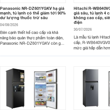
Panasonic NR-DZ601YGKV hạ giá
Hitachi R-WB640V
mạnh, tủ lạnh có thể giảm tới 90%
giá sâu, tủ lạnh 4
dư lượng thuốc trừ sâu
không cao cấp, siê
điện
04/08/2026
30/07/2026
Bên cạnh thiết kế cao cấp và khả
Là mẫu tủ lạnh Hitac
năng bảo quản thực phẩm toàn diện,
cấp, R-WB640VGV0 
Panasonic NR-DZ601YGKV còn gây
mức giá hấp dẫn hơ
chú ý với công nghệ Nanoe™ X độc
trình giảm giá, trở t
quyền, được hãng công bố có khả
đáng cân nhắc cho cá
năng giảm tới 90% dư lượng thuốc
đang tìm kiếm sản ph
trừ sâu còn tồn đọng trên thực phẩm.
nhiều công nghệ.