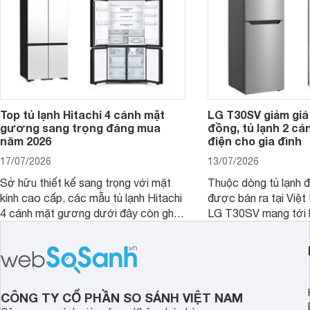
nay, Panasonic
Top tủ lạnh Hitachi 4 cánh mặt
LG T30SV giảm giá 
gương sang trọng đáng mua
đồng, tủ lạnh 2 cá
năm 2026
điện cho gia đình
17/07/2026
13/07/2026
Sở hữu thiết kế sang trọng với mặt
Thuộc dòng tủ lạnh 
kính cao cấp, các mẫu tủ lạnh Hitachi
được bán ra tại Việ
4 cánh mặt gương dưới đây còn ghi
LG T30SV mang tới 
điểm nhờ dung tích lớn cùng nhiều
lượng với những trang
công nghệ bảo quản hiện đại, đáp ứng
mức giá bán dễ tiếp 
tốt nhu cầu lưu trữ thực phẩm của gia
nhiều khách hàng Việ
đình.
CÔNG TY CỔ PHẦN SO SÁNH VIỆT NAM