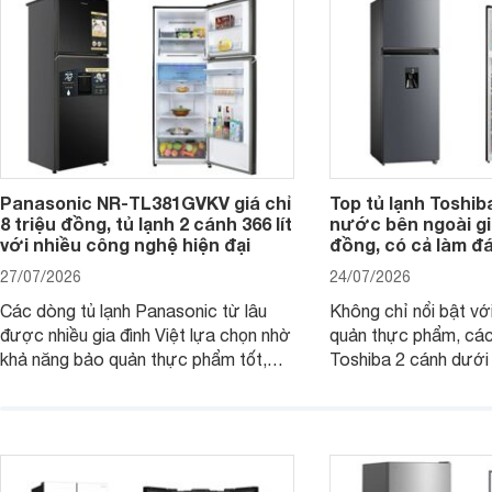
Panasonic NR-TL381GVKV giá chỉ
Top tủ lạnh Toshib
8 triệu đồng, tủ lạnh 2 cánh 366 lít
nước bên ngoài giá
với nhiều công nghệ hiện đại
đồng, có cả làm đ
27/07/2026
24/07/2026
Các dòng tủ lạnh Panasonic từ lâu
Không chỉ nổi bật vớ
được nhiều gia đình Việt lựa chọn nhờ
quản thực phẩm, các
khả năng bảo quản thực phẩm tốt,
Toshiba 2 cánh dướ
vận hành bền bỉ cùng nhiều công nghệ
trang bị vòi lấy nước
hiện đại. Tuy nhiên, mức giá thường
lợi, mang đến trải ng
cao hơn so với nhiều sản phẩm cùng
nghi hơn cho gia đình 
phân khúc khiến không ít người dùng
phải cân nhắc. Trên thị trường hiện