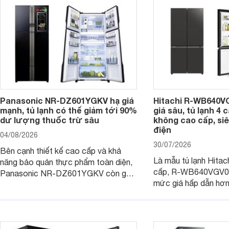
Panasonic NR-DZ601YGKV hạ giá
Hitachi R-WB640V
mạnh, tủ lạnh có thể giảm tới 90%
giá sâu, tủ lạnh 4
dư lượng thuốc trừ sâu
không cao cấp, siê
điện
04/08/2026
30/07/2026
Bên cạnh thiết kế cao cấp và khả
Là mẫu tủ lạnh Hitac
năng bảo quản thực phẩm toàn diện,
cấp, R-WB640VGV0 
Panasonic NR-DZ601YGKV còn gây
mức giá hấp dẫn hơ
chú ý với công nghệ Nanoe™ X độc
trình giảm giá, trở t
quyền, được hãng công bố có khả
đáng cân nhắc cho cá
năng giảm tới 90% dư lượng thuốc
đang tìm kiếm sản ph
trừ sâu còn tồn đọng trên thực phẩm.
nhiều công nghệ.