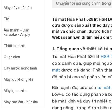
Chuyển tới nội dung chính trong 
Máy sấy quần áo
Tủ mát Hòa Phát 526 lít HSR D
Tivi
cửa được sản xuất theo dây ch
Âm thanh - Dàn
mắt và chắc chắn, được tích 
karaoke - Amply
Websosanh.vn đi tìm hiểu chi 
Thiết bị sưởi
1. Tổng quan về thiết kế tủ 
Tủ mát Hòa Phát 526 lít
HSR 
Quạt điện
có 2 cánh cửa, giúp mọi ngư
Cây nước nóng lạnh
mát
được dễ dàng. Phần thân 
độ bền bỉ cao và phần viền c
Máy lọc không khí
Bên cạnh đó, cửa của
tủ mát
Máy lọc nước
Low-E có tác dụng phản xạ bứ
bề mặt kính và duy trì nhiệt
Máy tạo ẩm - hút ẩm
dụng năng lượng được hiệu 