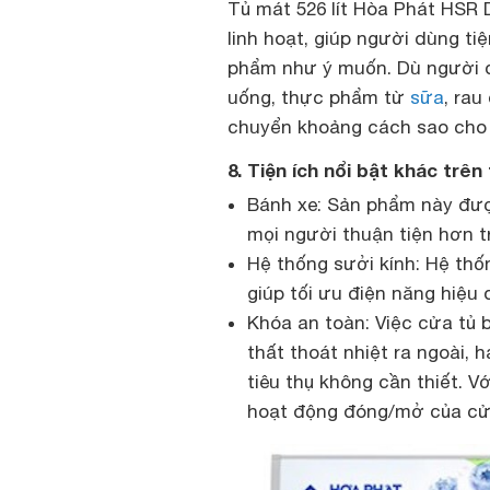
Tủ mát 526 lít Hòa Phát HSR 
linh hoạt, giúp người dùng ti
phẩm như ý muốn. Dù người d
uống, thực phẩm từ
sữa
, rau
chuyển khoảng cách sao cho t
8. Tiện ích nổi bật khác trê
Bánh xe: Sản phẩm này được
mọi người thuận tiện hơn tr
Hệ thống sưởi kính: Hệ thốn
giúp tối ưu điện năng hiệu 
Khóa an toàn: Việc cửa tủ b
thất thoát nhiệt ra ngoài, 
tiêu thụ không cần thiết. V
hoạt động đóng/mở của cử