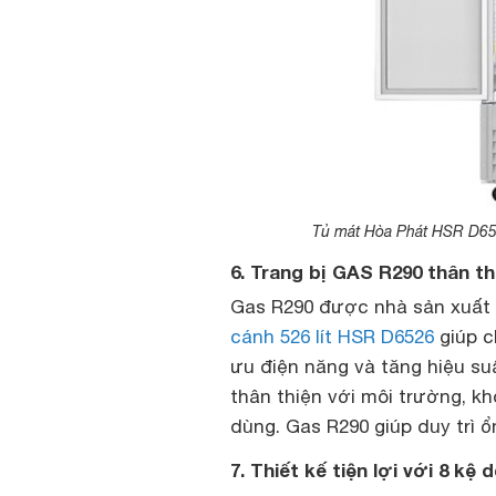
Tủ mát Hòa Phát HSR D652
6. Trang bị GAS R290 thân t
Gas R290 được nhà sản xuất A
cánh 526 lít HSR D6526
giúp c
ưu điện năng và tăng hiệu s
thân thiện với môi trường, k
dùng. Gas R290 giúp duy trì ổ
7. Thiết kế tiện lợi với 8 kệ