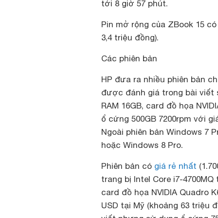
tới 8 giờ 57 phút.
Pin mở rộng của ZBook 15 có 
3,4 triệu đồng).
Các phiên bản
HP đưa ra nhiều phiên bản ch
được đánh giá trong bài viết 
RAM 16GB, card đồ họa NVID
ổ cứng 500GB 7200rpm với giá
Ngoài phiên bản Windows 7 Pr
hoặc Windows 8 Pro.
Phiên bản có
giá rẻ nhất
(1.70
trang bị Intel Core i7-4700M
card đồ họa NVIDIA Quadro K6
USD tại Mỹ (khoảng 63 triệu 