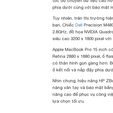
tốc độ chuyển dữ liệu cao hơ
phía dưới cùng với bảo mật m
Tuy nhiên, trên thị trường h
bạn. Chiếc
Dell
Precision M480
2.8GHz, đồ họa NVIDIA Quadro
siêu cao 3200 x 1800 pixel với
Apple MacBook Pro 15 inch có
Retina 2880 x 1880 pixel, ổ 
có thân hình gọn gàng hơn. Bù
ổ kết nối và nắp đậy phía dư
Nhìn chung, hiệu năng HP ZBoo
năng vân tay và bảo mật bằng
năng cao để phục vụ công vi
lựa chọn tối ưu.