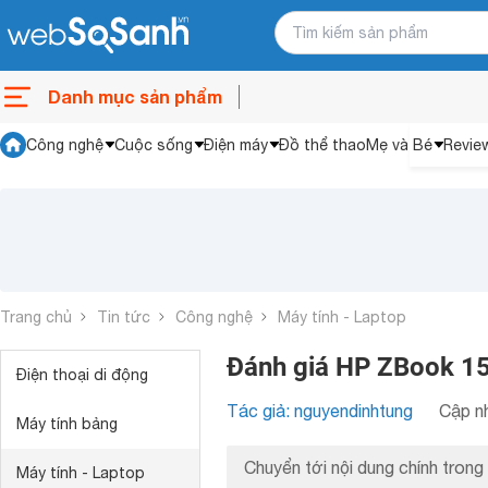
Danh mục sản phẩm
Công nghệ
Cuộc sống
Điện máy
Đồ thể thao
Mẹ và Bé
Revie
Trang chủ
Tin tức
Công nghệ
Máy tính - Laptop
Đánh giá HP ZBook 1
Điện thoại di động
Tác giả: nguyendinhtung
Cập nh
Máy tính bảng
Chuyển tới nội dung chính trong 
Máy tính - Laptop