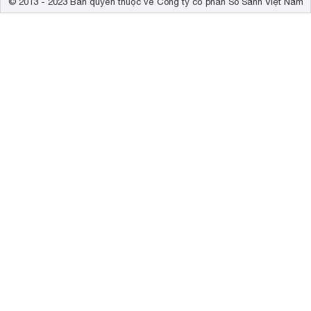
© 2013 - 2023 Bản quyền thuộc về Công ty cổ phần So Sánh Việt Nam