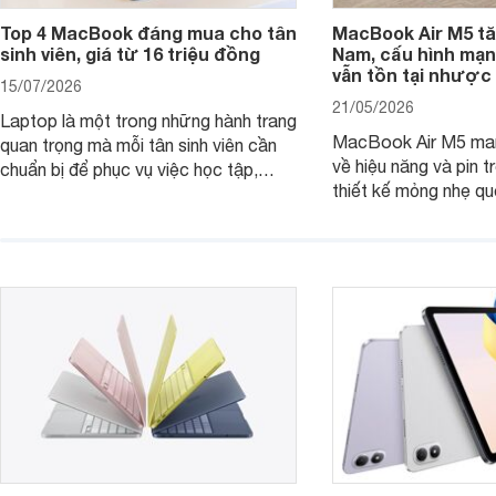
Top 4 MacBook đáng mua cho tân
MacBook Air M5 tăn
sinh viên, giá từ 16 triệu đồng
Nam, cấu hình mạ
vẫn tồn tại nhược
15/07/2026
21/05/2026
Laptop là một trong những hành trang
MacBook Air M5 man
quan trọng mà mỗi tân sinh viên cần
về hiệu năng và pin t
chuẩn bị để phục vụ việc học tập,
thiết kế mỏng nhẹ qu
nghiên cứu và cả nhu cầu làm thêm.
tiếp tục là lựa chọn 
Nếu ưu tiên một thiết bị gọn nhẹ, hiệu
việc và học tập hàng
năng ổn định, bền bỉ cùng mức giá dễ
tiếp cận, dưới đây là những mẫu
MacBook đáng cân nhắc dành cho
tân sinh viên.