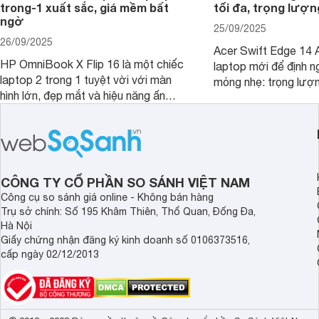
trong-1 xuất sắc, giá mềm bất
tối đa, trọng lượn
ngờ
25/09/2025
26/09/2025
Acer Swift Edge 14 A
HP OmniBook X Flip 16 là một chiếc
laptop mới để định ng
laptop 2 trong 1 tuyệt vời với màn
mỏng nhẹ: trọng lượ
hình lớn, đẹp mắt và hiệu năng ấn
nhưng có màn hình O
tượng, nhưng điểm đặc biệt nhất là
cao tuyệt đẹp cùng h
mức giá vô cùng hấp dẫn, biến nó trở
năng AI hàng đầu, đ
thành một lựa chọn “đáng đồng tiền
của một thiết bị doa
bát gạo” trên thị trường.
CÔNG TY CỔ PHẦN SO SÁNH VIỆT NAM
Công cụ so sánh giá online - Không bán hàng
Trụ sở chính: Số 195 Khâm Thiên, Thổ Quan, Đống Đa,
Hà Nội
Giấy chứng nhận đăng ký kinh doanh số 0106373516,
cấp ngày 02/12/2013