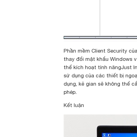
Phần mềm Client Security củ
thay đổi mật khẩu Windows v
thể kích hoạt tính năng
Just I
sử dụng của các thiết bị ngo
dụng, kẻ gian sẽ không thể c
phép.
Kết
luận