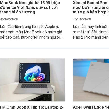
MacBook Neo giá từ 13,99 triệu
Xiaomi Redmi Pad 
đồng tại Việt Nam, gây sốt với
ngờ bởi trang bị 
trang bị ấn tượng
mức giá bán hợp l
05/03/2026
15/10/2025
Lần đầu tiên trong lịch sử, Apple ra
Là mẫu máy tính bản
mắt một mẫu MacBook có mức giá
ra mắt tại Việt Nam,
dễ tiếp cận, hướng tới nhóm người
Pad 2 Pro mang đến 
dùng học sinh, sinh viên nhưng vẫn
lượng với mức giá ph
được trang bị nhiều tính năng đáng
đông người dùng.
chú ý. MacBook Neo vì thế đang thu
hút sự quan tâm lớn từ thị trường.
HP OmniBook X Flip 16: Laptop 2-
Acer Swift Edge 1