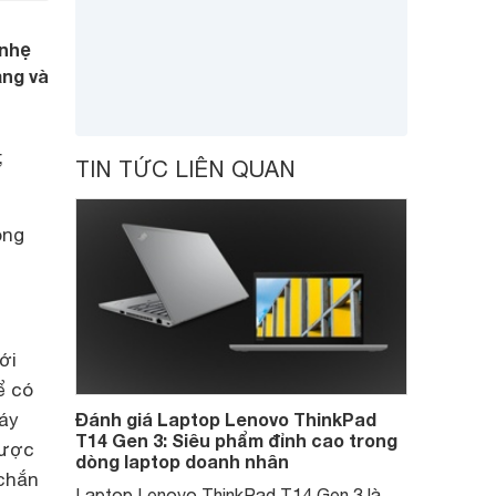
 nhẹ
ạng và
;
TIN TỨC LIÊN QUAN
ông
ới
ể có
áy
Đánh giá Laptop Lenovo ThinkPad
T14 Gen 3: Siêu phẩm đỉnh cao trong
được
dòng laptop doanh nhân
chắn
Laptop Lenovo ThinkPad T14 Gen 3 là