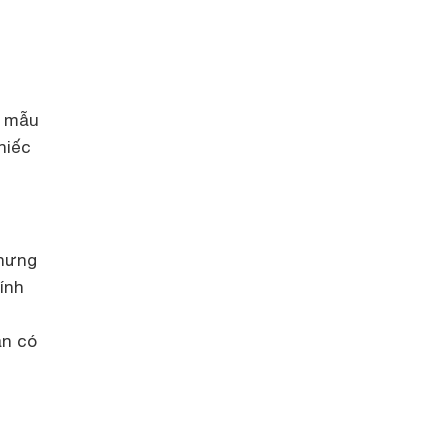
i mẫu
hiếc
nhưng
ính
ạn có