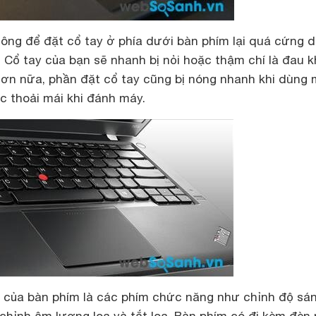
hông để đặt cổ tay ở phía dưới bàn phím lại quá cứng 
Cổ tay của bạn sẽ nhanh bị nỏi hoặc thậm chí là đau k
Hơn nữa, phần đặt cổ tay cũng bị nóng nhanh khi dùng
c thoải mái khi đánh máy.
 của bàn phím là các phím chức năng như chỉnh độ sá