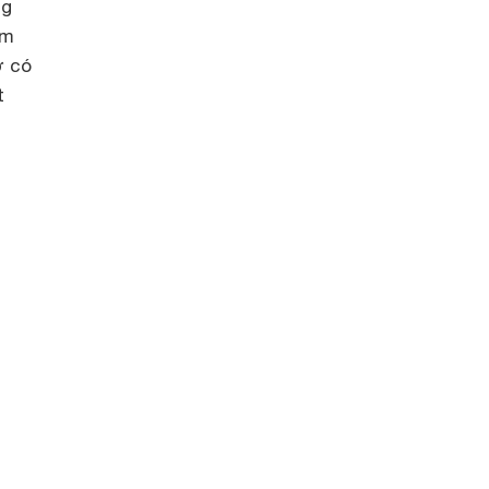
ng
ím
ờ có
t