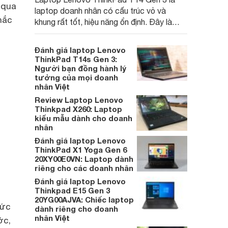
 qua
laptop doanh nhân có cấu trúc vỏ và
hắc
khung rất tốt, hiệu năng ổn định. Đây là
siêu phẩm trong dòng laptop phổ thông và
giải trí, thời trang.
Đánh giá laptop Lenovo
ThinkPad T14s Gen 3:
Người bạn đồng hành lý
tưởng của mọi doanh
nhân Việt
Review Laptop Lenovo
Thinkpad X260: Laptop
kiểu mẫu dành cho doanh
nhân
Đánh giá laptop Lenovo
ThinkPad X1 Yoga Gen 6
20XY00E0VN: Laptop dành
riêng cho các doanh nhân
Đánh giá laptop Lenovo
Thinkpad E15 Gen 3
20YG00AJVA: Chiếc laptop
hức
dành riêng cho doanh
nhân Việt
ớc,