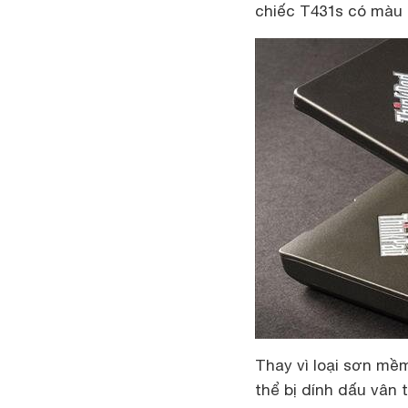
chiếc T431s có màu đ
Thay vì loại sơn mề
thể bị dính dấu vân 