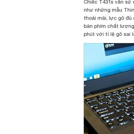
Chiếc T431s vẫn sử d
như những mẫu Thin
thoải mái, lực gõ đ
bàn phím chất lượng
phút với tỉ lệ gõ sai