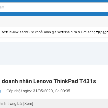
Khác
 Bé
Review sách
Sức khoẻ
Đánh giá xe
Nhà cửa & Đời sống
p doanh nhân Lenovo ThinkPad T431s
g
Cập nhật ngày: 31/05/2020, lúc 00:35
hính trong bài
[Xem]