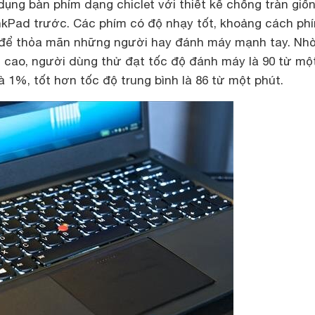
ụng bàn phím dạng chiclet với thiết kế chống tràn giố
kPad trước. Các phím có độ nhạy tốt, khoảng cách ph
ủ để thỏa mãn những người hay đánh máy mạnh tay. Nh
 cao, người dùng thử đạt tốc độ đánh máy là 90 từ mộ
 là 1%, tốt hơn tốc độ trung bình là 86 từ một phút.