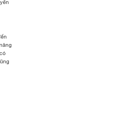
uyển
đến
 năng
 có
cũng