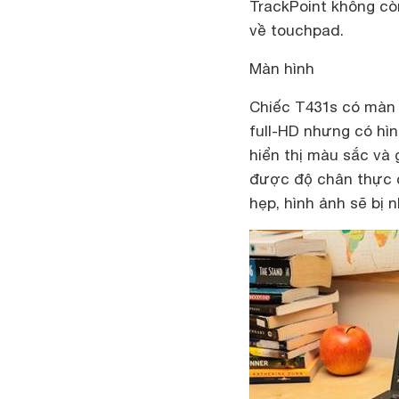
TrackPoint không cò
về touchpad.
Màn hình
Chiếc T431s có màn h
full-HD nhưng có hìn
hiển thị màu sắc và
được độ chân thực c
hẹp, hình ảnh sẽ bị 