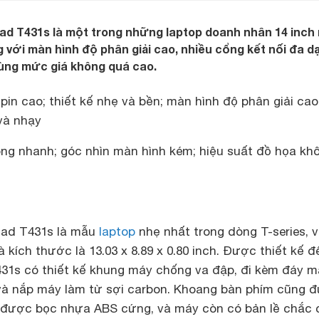
ad T431s là một trong những laptop doanh nhân 14 inch
g với màn hình độ phân giải cao, nhiều cổng kết nối đa d
cùng mức giá không quá cao.
 pin cao; thiết kế nhẹ và bền; màn hình độ phân giải cao
và nhạy
óng nhanh; góc nhìn màn hình kém; hiệu suất đồ họa kh
Pad T431s là mẫu
laptop
nhẹ nhất trong dòng T-series, v
à kích thước là 13.03 x 8.89 x 0.80 inch. Được thiết kế đ
431s có thiết kế khung máy chống va đập, đi kèm đáy m
và nắp máy làm từ sợi carbon. Khoang bàn phím cũng 
 được bọc nhựa ABS cứng, và máy còn có bản lề chắc 