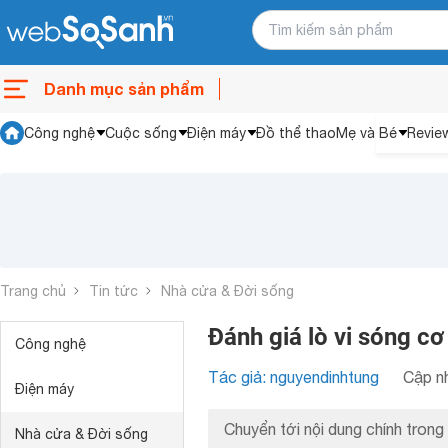
Danh mục sản phẩm
Công nghệ
Cuộc sống
Điện máy
Đồ thể thao
Mẹ và Bé
Revie
Trang chủ
Tin tức
Nhà cửa & Đời sống
Đánh giá lò vi sóng c
Công nghệ
Tác giả: nguyendinhtung
Cập nh
Điện máy
Chuyển tới nội dung chính trong 
Nhà cửa & Đời sống