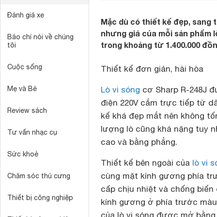
Đánh giá xe
Mặc dù có thiết kế đẹp, sang t
nhưng giá của mỗi sản phẩm lò
Báo chí nói về chúng
trong khoảng từ 1.400.000 đồn
tôi
Cuộc sống
Thiết kế đơn giản, hài hòa
Mẹ và Bé
Lò vi sóng
cơ Sharp R-248J đư
điện 220V cắm trực tiếp từ d
Review sách
kế khá đẹp mắt nên không tốn
lượng lò cũng khá nặng tuy nh
Tư vấn nhạc cụ
cao và bằng phẳng.
Sức khoẻ
Thiết kế bên ngoài của
lò vi 
cùng mặt kính gương phía tr
Chăm sóc thú cưng
cấp chịu nhiệt và chống biến
Thiết bị công nghiệp
kính gương ở phía trước màu
của lò vi sóng được mở bằng