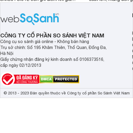
bán thực tế đã giảm đáng kể so với
nướng linh hoạt và h
thời điểm mới mở bán, mang lại tỷ lệ
gia đình.
giá trị/chi phí hấp dẫn hơn cho người
dùng đang tìm kiếm một mẫu máy rửa
bát cao cấp.
CÔNG TY CỔ PHẦN SO SÁNH VIỆT NAM
Công cụ so sánh giá online - Không bán hàng
Trụ sở chính: Số 195 Khâm Thiên, Thổ Quan, Đống Đa,
Hà Nội
Giấy chứng nhận đăng ký kinh doanh số 0106373516,
cấp ngày 02/12/2013
© 2013 - 2023 Bản quyền thuộc về Công ty cổ phần So Sánh Việt Nam