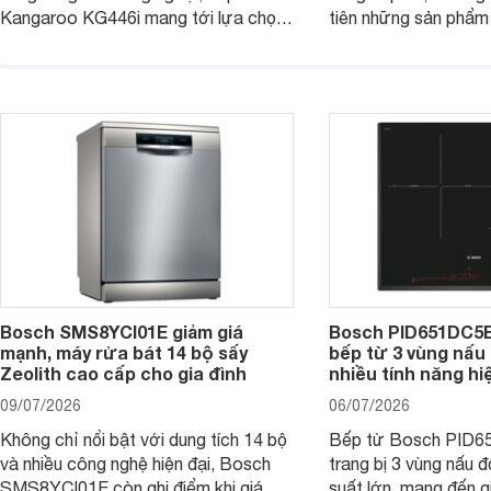
Kangaroo KG446i mang tới lựa chọn
tiên những sản phẩm 
đáng cân nhắc cho nhu cầu nấu
nướng cao, độ bền t
nướng tại gia đình. Hiện sản phẩm
thương hiệu uy tín. 
cũng đang được giảm giá khá sâu tại
PVJ631FB1E là một 
nhiều cửa hàng, đại lý.
mẫu bếp đáp ứng tốt 
Bosch SMS8YCI01E giảm giá
Bosch PID651DC5E 
mạnh, máy rửa bát 14 bộ sấy
bếp từ 3 vùng nấu 
Zeolith cao cấp cho gia đình
nhiều tính năng hi
09/07/2026
06/07/2026
Không chỉ nổi bật với dung tích 14 bộ
Bếp từ Bosch PID
và nhiều công nghệ hiện đại, Bosch
trang bị 3 vùng nấu 
SMS8YCI01E còn ghi điểm khi giá
suất lớn, mang đến g