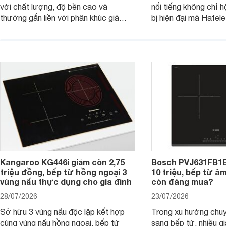
với chất lượng, độ bền cao và
nổi tiếng không chỉ hộ
thường gắn liền với phân khúc giá
bị hiện đại mà Hafe
cao. Tuy nhiên, trên thị trường hiện
536.61.886 còn đan
nay, mẫu bếp từ Bosch 3 vùng nấu
hàng, siêu thị điện m
PUC61KAA5E lại đang được nhiều
đưa tới lựa chọn ch
đơn vị phân phối với mức giá khá dễ
gia đình.
tiếp cận, thu hút sự quan tâm của
nhiều người tiêu dùng.
Kangaroo KG446i giảm còn 2,75
Bosch PVJ631FB1E
triệu đồng, bếp từ hồng ngoại 3
10 triệu, bếp từ â
vùng nấu thực dụng cho gia đình
còn đáng mua?
28/07/2026
23/07/2026
Sở hữu 3 vùng nấu độc lập kết hợp
Trong xu hướng chuy
cùng vùng nấu hồng ngoại, bếp từ
sang bếp từ, nhiều gi