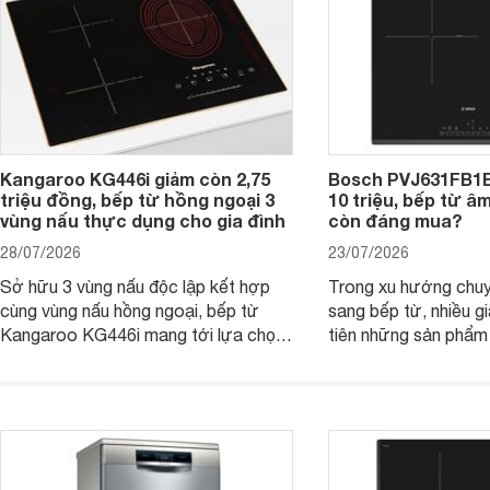
nhiều người tiêu dùng.
Kangaroo KG446i giảm còn 2,75
Bosch PVJ631FB1E
triệu đồng, bếp từ hồng ngoại 3
10 triệu, bếp từ â
vùng nấu thực dụng cho gia đình
còn đáng mua?
28/07/2026
23/07/2026
Sở hữu 3 vùng nấu độc lập kết hợp
Trong xu hướng chuy
cùng vùng nấu hồng ngoại, bếp từ
sang bếp từ, nhiều gi
Kangaroo KG446i mang tới lựa chọn
tiên những sản phẩm 
đáng cân nhắc cho nhu cầu nấu
nướng cao, độ bền t
nướng tại gia đình. Hiện sản phẩm
thương hiệu uy tín. 
cũng đang được giảm giá khá sâu tại
PVJ631FB1E là một 
nhiều cửa hàng, đại lý.
mẫu bếp đáp ứng tốt 