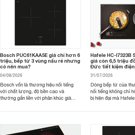
Bosch PUC61KAA5E giá chỉ hơn 6
Hafele HC-I7323B 5
triệu, bếp từ 3 vùng nấu rẻ nhưng
giá còn 6,5 triệu 
có nên mua?
Đức tiết kiệm điện
04/08/2026
31/07/2026
Bosch vốn là thương hiệu nổi tiếng
Dòng bếp từ của th
với chất lượng, độ bền cao và
nổi tiếng không chỉ hộ
thường gắn liền với phân khúc giá
bị hiện đại mà Hafe
cao. Tuy nhiên, trên thị trường hiện
536.61.886 còn đan
nay, mẫu bếp từ Bosch 3 vùng nấu
hàng, siêu thị điện m
PUC61KAA5E lại đang được nhiều
đưa tới lựa chọn ch
đơn vị phân phối với mức giá khá dễ
gia đình.
tiếp cận, thu hút sự quan tâm của