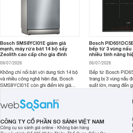
Bosch SMS8YCI01E giảm giá
Bosch PID651DC5E 
mạnh, máy rửa bát 14 bộ sấy
bếp từ 3 vùng nấu 
Zeolith cao cấp cho gia đình
nhiều tính năng hi
09/07/2026
06/07/2026
Không chỉ nổi bật với dung tích 14 bộ
Bếp từ Bosch PID
và nhiều công nghệ hiện đại, Bosch
trang bị 3 vùng nấu 
SMS8YCI01E còn ghi điểm khi giá
suất lớn, mang đến g
bán thực tế đã giảm đáng kể so với
nướng linh hoạt và h
thời điểm mới mở bán, mang lại tỷ lệ
gia đình.
giá trị/chi phí hấp dẫn hơn cho người
dùng đang tìm kiếm một mẫu máy rửa
bát cao cấp.
CÔNG TY CỔ PHẦN SO SÁNH VIỆT NAM
Công cụ so sánh giá online - Không bán hàng