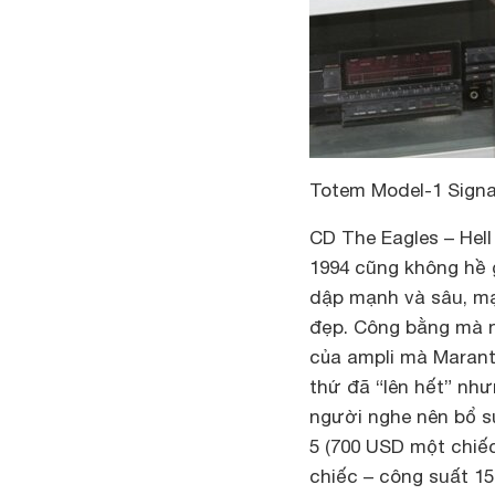
Totem Model-1 Signat
CD The Eagles – Hell
1994 cũng không hề g
dập mạnh và sâu, mạ
đẹp. Công bằng mà nó
của ampli mà Marant
thứ đã “lên hết” như
người nghe nên bổ su
5 (700 USD một chiế
chiếc – công suất 15