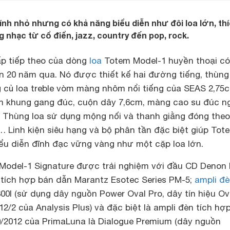
hính nhỏ nhưng có khả năng biểu diễn như đôi loa lớn, th
 nhạc từ cổ điển, jazz, country đến pop, rock.
p tiếp theo của dòng
loa
Totem Model-1 huyền thoại có
rên 20 năm qua. Nó được thiết kế hai đường tiếng, thùng
g củ loa treble vòm màng nhôm nổi tiếng của SEAS 2,75
m khung gang đúc, cuộn dây 7,6cm, màng cao su đúc n
 Thùng loa sử dụng mộng nối và thanh giằng đóng theo
 Linh kiện siêu hạng và bộ phân tần đặc biệt giúp Tot
iểu diễn đĩnh đạc vững vàng như một cặp loa lớn.
Model-1 Signature được trải nghiệm với đầu CD Denon
 tích hợp bán dẫn Marantz Esotec Series PM-5;
ampli đ
00I (sử dụng dây nguồn Power Oval Pro, dây tín hiệu Ov
12/2 của Analysis Plus) và đặc biệt là ampli đèn tích hợ
/2012 của PrimaLuna là Dialogue Premium (dây nguồn