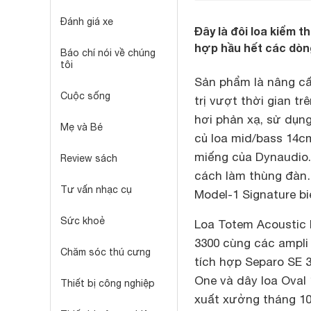
Đánh giá xe
Đây là đôi loa kiểm t
hợp hầu hết các dòng
Báo chí nói về chúng
tôi
Sản phẩm là nâng cấ
Cuộc sống
trị vượt thời gian t
hơi phản xạ, sử dụn
Mẹ và Bé
củ loa mid/bass 14c
miếng của Dynaudio.
Review sách
cách làm thùng đàn…
Tư vấn nhạc cụ
Model-1 Signature b
Sức khoẻ
Loa Totem Acoustic 
3300 cùng các ampli
Chăm sóc thú cưng
tích hợp Separo SE 3
One và dây loa Oval 
Thiết bị công nghiệp
xuất xưởng tháng 10