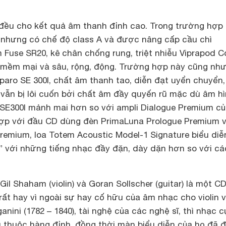
 đều cho kết quả âm thanh đỉnh cao. Trong trường hợp
n nhưng có chế độ class A và được nâng cấp cầu chì
 Fuse SR20, kê chân chống rung, triệt nhiễu Viprapod C
 mềm mại và sâu, rộng, động. Trường hợp này cũng nh
aro SE 300I, chất âm thanh tao, diễn đạt uyển chuyển,
 vẫn bị lôi cuốn bởi chất âm đầy quyến rũ mặc dù âm h
SE300I mảnh mai hơn so với ampli Dialogue Premium c
hợp với đầu CD dùng đèn PrimaLuna Prologue Premium 
Premium, loa Totem Acoustic Model-1 Signature biểu diễ
” với những tiếng nhạc đầy đặn, dày dặn hơn so với cá
Gil Shaham (violin) và Goran Sollscher (guitar) là một C
ất hay vì ngoài sự hay cố hữu của âm nhạc cho violin 
anini (1782 – 1840), tài nghệ của các nghệ sĩ, thì nhạc 
u thuộc hàng đỉnh, đồng thời màn biểu diễn của họ đã 