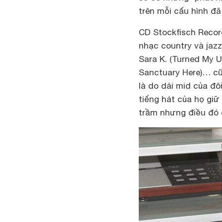
trên mỗi cấu hình đ
CD Stockfisch Recor
nhạc country và jazz 
Sara K. (Turned My U
Sanctuary Here)… cũn
là do dải mid của đô
tiếng hát của họ gi
trầm nhưng điều đó 