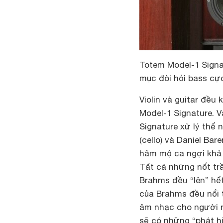
Totem Model-1 Signat
mục đòi hỏi bass cự
Violin và guitar đều
Model-1 Signature. V
Signature xử lý thế
(cello) và Daniel Ba
hâm mộ ca ngợi khả 
Tất cả những nốt trầ
Brahms đều “lên” hết
của Brahms đều nổi t
âm nhạc cho người n
sẽ có những “phát hi