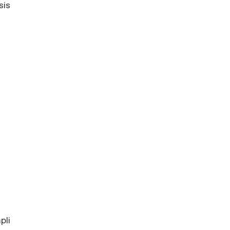
sis
pli