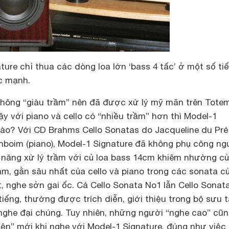
ure chỉ thua các dòng loa lớn ‘bass 4 tấc’ ở một số tiế
c mạnh.
 không “giàu trầm” nên đã được xử lý mỹ mãn trên Tote
ậy với piano và cello có “nhiều trầm” hơn thì Model-1
 nào? Với CD Brahms Cello Sonatas do Jacqueline du Pré
renboim (piano), Model-1 Signature đã không phụ công ng
năng xử lý trầm với củ loa bass 14cm khiêm nhường củ
m, gằn sâu nhất của cello và piano trong các sonata c
, nghe sởn gai ốc. Cả Cello Sonata No1 lẫn Cello Sonat
iếng, thường được trích diễn, giới thiệu trong bộ sưu 
ghe đại chúng. Tuy nhiên, những người “nghe cao” cũn
ện” mới khi nghe với Model-1 Signature, đúng như việc