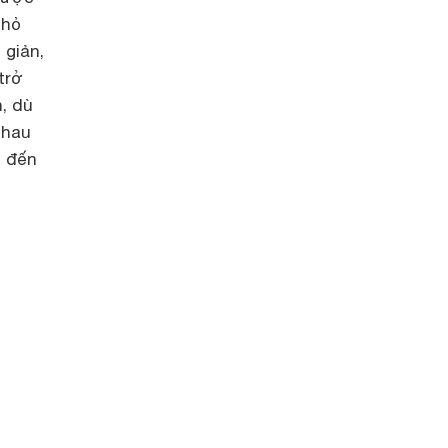
nhỏ
 giản,
trở
, dù
nhau
u đến