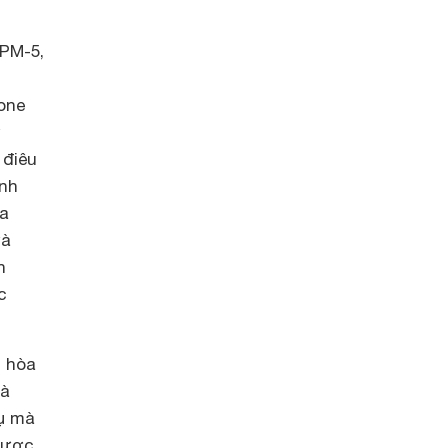
 PM-5,
one
ư
 điêu
ình
ủa
và
n
c
D hòa
và
cụ mà
được