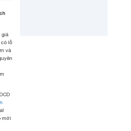
ích
 giá
 có lỗ
cm và
guyên
em
 DCD
èn
al
p mới