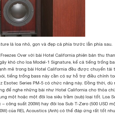
ure là loa nhỏ, gọn và đẹp cả phía trước lẫn phía sau.
 Freezes Over với bài Hotel California phiên bản thu tha
ây khó cho loa Model-1 Signature, kể cả tiếng trống b
nh mẽ trong bài Hotel California đều được chuyển tải 
i, tiếng trống bass này cần có sự hỗ trợ điều chỉnh t
z Esotec Series PM-5 có chức năng này. Đồng thời, dù 
ng để nghe những bài như Hotel California cho thỏa chí
ng một hoặc một đôi loa siêu trầm (sub) loại tốt. Loa S
c – công suất 200W) hay đôi loa Sub T-Zero (500 USD m
0W) của REL Acoustics (Anh) có thể đáp ứng rất tốt nh