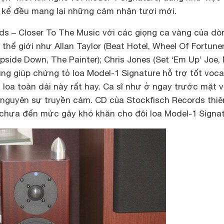
ã kể đều mang lại những cảm nhận tươi mới.
ds – Closer To The Music với các giọng ca vàng của dò
thế giới như Allan Taylor (Beat Hotel, Wheel Of Fortuner
pside Down, The Painter); Chris Jones (Set ‘Em Up’ Joe,
g giúp chứng tỏ loa Model-1 Signature hỗ trợ tốt voca
i loa toàn dải này rất hay. Ca sĩ như ở ngay trước mặt 
ữ nguyên sự truyền cảm. CD của Stockfisch Records thiê
chưa đến mức gây khó khăn cho đôi loa Model-1 Signat