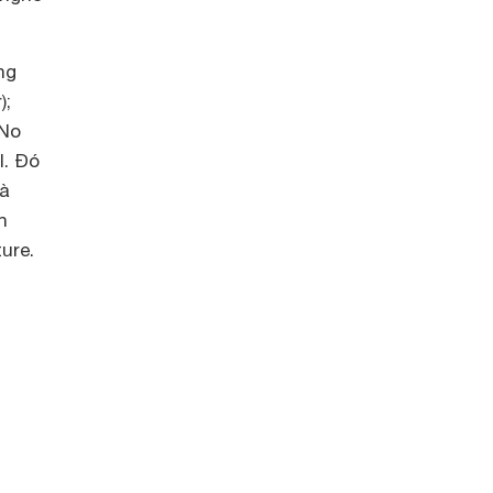
ng
);
 No
l. Đó
và
n
ure.