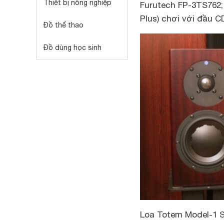
Thiết bị nông nghiệp
Furutech FP-3TS762; 
Plus) chơi với đầu 
Đồ thể thao
Đồ dùng học sinh
Loa Totem Model-1 Si