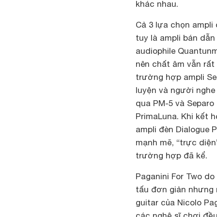
khác nhau.
Cả 3 lựa chọn ampli
tuy là ampli bán dẫ
audiophile Quantunm
nên chất âm vẫn rất
trường hợp ampli Sep
luyện và người nghe
qua PM-5 và Separo 
PrimaLuna. Khi kết 
ampli đèn Dialogue 
mạnh mẽ, “trực diện
trường hợp đã kể.
Paganini For Two do 
tấu đơn giản nhưng r
guitar của Nicolo Pag
các nghệ sĩ chơi đề