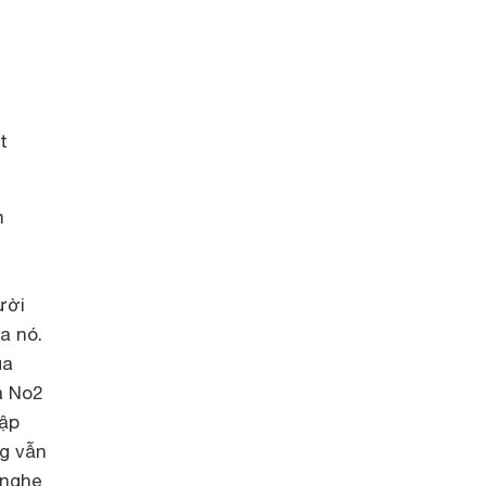
t
m
ười
a nó.
ủa
a No2
tập
g vẫn
 nghe