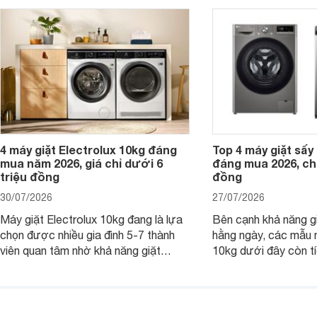
giặt cửa trên 9kg.
giặt.
4 máy giặt Electrolux 10kg đáng
Top 4 máy giặt sấy 
mua năm 2026, giá chỉ dưới 6
đáng mua 2026, chỉ
triệu đồng
đồng
30/07/2026
27/07/2026
Máy giặt Electrolux 10kg đang là lựa
Bên cạnh khả năng g
chọn được nhiều gia đình 5-7 thành
hằng ngày, các mẫu 
viên quan tâm nhờ khả năng giặt
10kg dưới đây còn t
được lượng quần áo lớn, tích hợp
năng sấy khô tiện lợi,
nhiều công nghệ chăm sóc vải và
pháp hữu ích cho gia
mức giá ngày càng dễ tiếp cận. Dưới
ngày mưa kéo dài h
đây là 4 mẫu máy giặt Electrolux 10kg
đặc trưng tại nước t