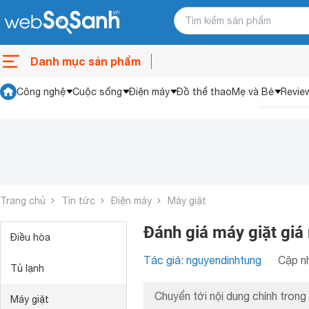
Danh mục sản phẩm
Công nghệ
Cuộc sống
Điện máy
Đồ thể thao
Mẹ và Bé
Revie
Trang chủ
Tin tức
Điện máy
Máy giặt
Đánh giá máy giặt giá
Điều hòa
Tác giả: nguyendinhtung
Cập nh
Tủ lạnh
Chuyển tới nội dung chính trong 
Máy giặt