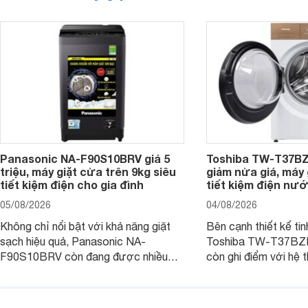
Panasonic NA-F90S10BRV giá 5
Toshiba TW-T37B
triệu, máy giặt cửa trên 9kg siêu
giảm nửa giá, máy
tiết kiệm điện cho gia đình
tiết kiệm điện nướ
05/08/2026
04/08/2026
Không chỉ nổi bật với khả năng giặt
Bên cạnh thiết kế tin
sạch hiệu quả, Panasonic NA-
Toshiba TW-T37B
F90S10BRV còn đang được nhiều
còn ghi điểm với hệ 
đại lý bán với mức giá hấp dẫn, trở
giặt hiện đại, mang 
thành lựa chọn phù hợp cho các gia
sạch hiệu quả, giảm 
đình Việt đang tìm kiếm một mẫu máy
vệ quần áo tốt hơn s