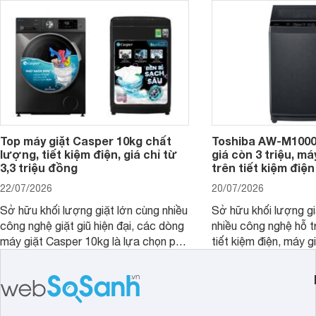
nổi bật trong tầm giá 5–6 triệu đồng.
Top máy giặt Casper 10kg chất
Toshiba AW-M1000
lượng, tiết kiệm điện, giá chỉ từ
giá còn 3 triệu, má
3,3 triệu đồng
trên tiết kiệm điện
22/07/2026
20/07/2026
Sở hữu khối lượng giặt lớn cùng nhiều
Sở hữu khối lượng gi
công nghệ giặt giũ hiện đại, các dòng
nhiều công nghệ hỗ t
máy giặt Casper 10kg là lựa chọn phù
tiết kiệm điện, máy 
hợp cho những gia đình đông thành
M1000FV(MK) là lựa
viên.
nhắc cho các gia đình
bán hiện đã giảm đán