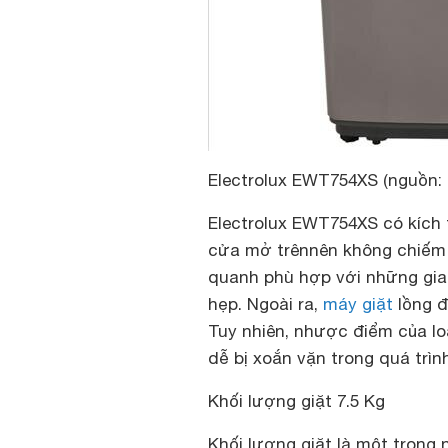
Electrolux EWT754XS (nguồn: i
Electrolux EWT754XS có kích 
cửa mở trên
nên không chiếm 
quanh phù hợp với những gia
hẹp. Ngoài ra,
máy giặt
lồng đ
Tuy nhiên, nhược điểm của lo
dễ bị xoắn vặn trong quá trình
Khối lượng giặt 7.5 Kg
Khối lượng giặt là một trong 