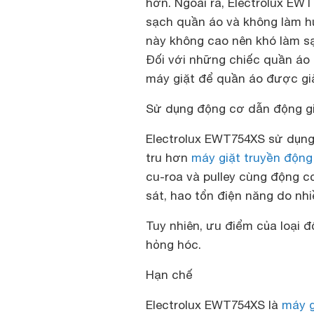
hơn. Ngoài ra, Electrolux EW
sạch quần áo và không làm hư 
này không cao nên khó làm s
Đối với những chiếc quần áo 
máy giặt để quần áo được gi
Sử dụng động cơ dẫn động gi
Electrolux EWT754XS sử dụng
tru hơn
máy giặt truyền động 
cu-roa và pulley cùng động cơ
sát, hao tổn điện năng do nh
Tuy nhiên, ưu điểm của loại đ
hỏng hóc.
Hạn chế
Electrolux EWT754XS là
máy g