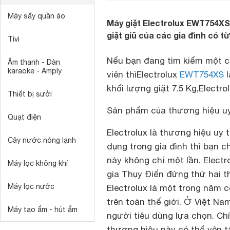
Máy sấy quần áo
Máy giặt Electrolux EWT754XS
giặt giũ của các gia đình có từ
Tivi
Nếu bạn đang tìm kiếm một ch
Âm thanh - Dàn
karaoke - Amply
viên thìElectrolux
EWT754XS
l
khối lượng giặt 7.5 Kg,Electr
Thiết bị sưởi
Sản phẩm của thương hiệu uy
Quạt điện
Electrolux là thương hiệu uy 
Cây nước nóng lạnh
dụng trong gia đình thì bạn 
này không chỉ một lần.
Electr
Máy lọc không khí
gia Thụy Điển đứng thứ hai thế
Máy lọc nước
Electrolux là một trong năm 
trên toàn thế giới. Ở Việt N
Máy tạo ẩm - hút ẩm
người tiêu dùng lựa chọn. Ch
thương hiệu này có thể yên t