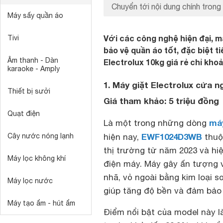
Chuyển tới nội dung chính trong 
Máy sấy quần áo
Với các công nghệ hiện đại, m
Tivi
bảo vệ quần áo tốt, đặc biệt t
Âm thanh - Dàn
Electrolux 10kg giá rẻ chỉ kh
karaoke - Amply
1. Máy giặt Electrolux cửa
Thiết bị sưởi
Giá tham khảo: 5 triệu đồng
Quạt điện
máy
Là một trong những dòng
EWF1024D3WB
Cây nước nóng lạnh
hiện nay,
thuộ
thị trường từ năm 2023 và hiệ
Máy lọc không khí
điện máy. Máy gây ấn tượng v
nhã, vỏ ngoài bằng kim loại s
Máy lọc nước
giúp tăng độ bền và đảm bảo 
Máy tạo ẩm - hút ẩm
Điểm nổi bật của model này l