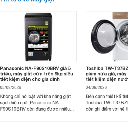
Panasonic NA-F90S10BRV giá 5
Toshiba TW-T37B
triệu, máy giặt cửa trên 9kg siêu
giảm nửa giá, máy
tiết kiệm điện cho gia đình
tiết kiệm điện nướ
05/08/2026
04/08/2026
Không chỉ nổi bật với khả năng giặt
Bên cạnh thiết kế tin
sạch hiệu quả, Panasonic NA-
Toshiba TW-T37B
F90S10BRV còn đang được nhiều
còn ghi điểm với hệ 
đại lý bán với mức giá hấp dẫn, trở
giặt hiện đại, mang 
thành lựa chọn phù hợp cho các gia
sạch hiệu quả, giảm 
đình Việt đang tìm kiếm một mẫu máy
vệ quần áo tốt hơn s