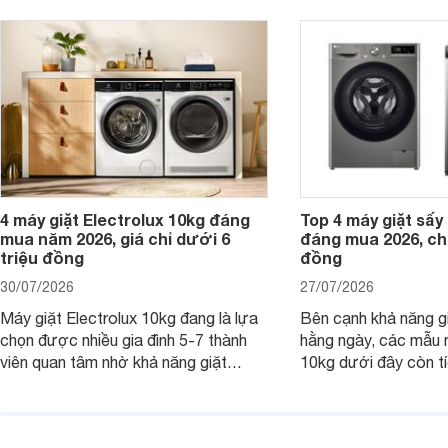
giặt cửa trên 9kg.
giặt.
4 máy giặt Electrolux 10kg đáng
Top 4 máy giặt sấy 
mua năm 2026, giá chỉ dưới 6
đáng mua 2026, chỉ
triệu đồng
đồng
30/07/2026
27/07/2026
Máy giặt Electrolux 10kg đang là lựa
Bên cạnh khả năng g
chọn được nhiều gia đình 5-7 thành
hằng ngày, các mẫu 
viên quan tâm nhờ khả năng giặt
10kg dưới đây còn t
được lượng quần áo lớn, tích hợp
năng sấy khô tiện lợi,
nhiều công nghệ chăm sóc vải và
pháp hữu ích cho gia
mức giá ngày càng dễ tiếp cận. Dưới
ngày mưa kéo dài h