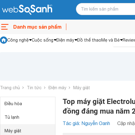
Danh mục sản phẩm
Công nghệ
Cuộc sống
Điện máy
Đồ thể thao
Mẹ và Bé
Revie
Trang chủ
Tin tức
Điện máy
Máy giặt
Top máy giặt Electrol
Điều hòa
đồng đáng mua năm 
Tủ lạnh
Tác giả: Nguyễn Oanh
Cập nhật
Máy giặt