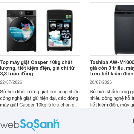
đây là 4 mẫu máy giặt Electrolux 10kg
đặc trưng tại nước t
nổi bật trong tầm giá 5–6 triệu đồng.
Top máy giặt Casper 10kg chất
Toshiba AW-M1000
lượng, tiết kiệm điện, giá chỉ từ
giá còn 3 triệu, má
3,3 triệu đồng
trên tiết kiệm điện
22/07/2026
20/07/2026
Sở hữu khối lượng giặt lớn cùng nhiều
Sở hữu khối lượng gi
công nghệ giặt giũ hiện đại, các dòng
nhiều công nghệ hỗ t
máy giặt Casper 10kg là lựa chọn phù
tiết kiệm điện, máy 
hợp cho những gia đình đông thành
M1000FV(MK) là lựa
viên.
nhắc cho các gia đình
bán hiện đã giảm đán