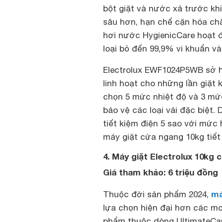
bột giặt và nước xả trước kh
sâu hơn, hạn chế cặn hóa chất
hơi nước HygienicCare hoạt đ
loại bỏ đến 99,9% vi khuẩn v
Electrolux EWF1024P5WB sở h
linh hoạt cho những lần giặt
chọn 5 mức nhiệt độ và 3 mức
bảo vệ các loại vải đặc biệt
tiết kiệm điện 5 sao với mức
máy giặt cửa ngang 10kg tiết 
4. Máy giặt Electrolux 10k
Giá tham khảo: 6 triệu đồng
má
Thuộc đời sản phẩm 2024,
lựa chọn hiện đại hơn các mo
phẩm thuộc dòng UltimateCare