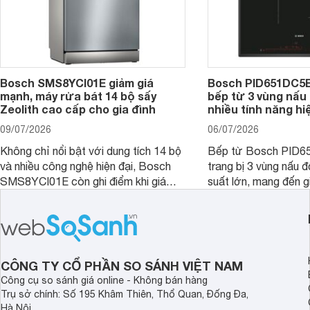
Bosch SMS8YCI01E giảm giá
Bosch PID651DC5E 
mạnh, máy rửa bát 14 bộ sấy
bếp từ 3 vùng nấu 
Zeolith cao cấp cho gia đình
nhiều tính năng hi
09/07/2026
06/07/2026
Không chỉ nổi bật với dung tích 14 bộ
Bếp từ Bosch PID
và nhiều công nghệ hiện đại, Bosch
trang bị 3 vùng nấu 
SMS8YCI01E còn ghi điểm khi giá
suất lớn, mang đến g
bán thực tế đã giảm đáng kể so với
nướng linh hoạt và h
thời điểm mới mở bán, mang lại tỷ lệ
gia đình.
giá trị/chi phí hấp dẫn hơn cho người
dùng đang tìm kiếm một mẫu máy rửa
bát cao cấp.
CÔNG TY CỔ PHẦN SO SÁNH VIỆT NAM
Công cụ so sánh giá online - Không bán hàng
Trụ sở chính: Số 195 Khâm Thiên, Thổ Quan, Đống Đa,
Hà Nội