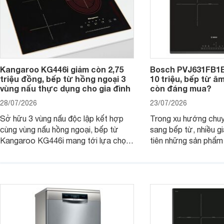
Kangaroo KG446i giảm còn 2,75
Bosch PVJ631FB1E
triệu đồng, bếp từ hồng ngoại 3
10 triệu, bếp từ â
vùng nấu thực dụng cho gia đình
còn đáng mua?
28/07/2026
23/07/2026
Sở hữu 3 vùng nấu độc lập kết hợp
Trong xu hướng chuy
cùng vùng nấu hồng ngoại, bếp từ
sang bếp từ, nhiều gi
Kangaroo KG446i mang tới lựa chọn
tiên những sản phẩm 
đáng cân nhắc cho nhu cầu nấu
nướng cao, độ bền t
nướng tại gia đình. Hiện sản phẩm
thương hiệu uy tín. 
cũng đang được giảm giá khá sâu tại
PVJ631FB1E là một 
nhiều cửa hàng, đại lý.
mẫu bếp đáp ứng tốt 