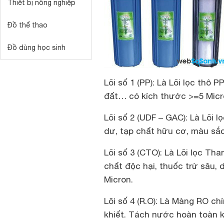
Thiết bị nông nghiệp
Đồ thể thao
Đồ dùng học sinh
Lõi số 1 (PP): Là Lõi lọc thô P
đất… có kích thước >=5 Mic
Lõi số 2 (UDF – GAC): Là Lõi l
dư, tạp chất hữu cơ, màu sắc
Lõi số 3 (CTO): Là Lõi lọc Th
chất độc hại, thuốc trừ sâu, 
Micron.
Lõi số 4 (R.O): Là Màng RO 
khiết. Tách nước hoàn toàn khỏ