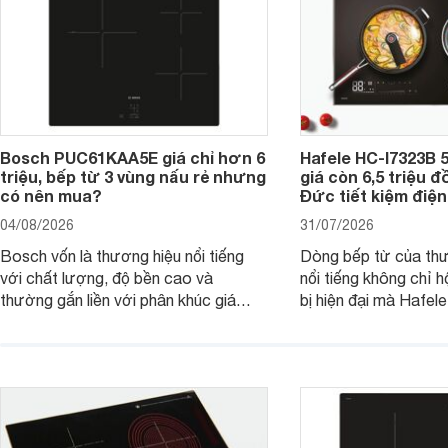
Bosch PUC61KAA5E giá chỉ hơn 6
Hafele HC-I7323B 5
triệu, bếp từ 3 vùng nấu rẻ nhưng
giá còn 6,5 triệu 
có nên mua?
Đức tiết kiệm điện
04/08/2026
31/07/2026
Bosch vốn là thương hiệu nổi tiếng
Dòng bếp từ của th
với chất lượng, độ bền cao và
nổi tiếng không chỉ hộ
thường gắn liền với phân khúc giá
bị hiện đại mà Hafe
cao. Tuy nhiên, trên thị trường hiện
536.61.886 còn đan
nay, mẫu bếp từ Bosch 3 vùng nấu
hàng, siêu thị điện m
PUC61KAA5E lại đang được nhiều
đưa tới lựa chọn ch
đơn vị phân phối với mức giá khá dễ
gia đình.
tiếp cận, thu hút sự quan tâm của
nhiều người tiêu dùng.