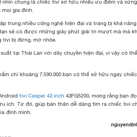
 nhìn chung là chiếc tivi sở hữu nhiều ưu điểm và xứng
 mọi gia đình.
 tập trung nhiều công nghệ hiện đại và trang bị khả năng
. Bạn sẽ có được những giây phút giải trí mượt mà mà k
g tivi bị đứng, mờ nhòe.
ất tại Thái Lan với dây chuyền hiện đại, vì vậy có th
hẩm chỉ khoảng 7.590.000 bạn có thể sở hữu ngay chiếc 
 Android
tivi Casper 43 inch
43FG5200, mong rằng bạn đọ
u ích. Từ đó, giúp bản thân dễ dàng tìm ra chiếc tivi c
ia đình mình.
nguyendin