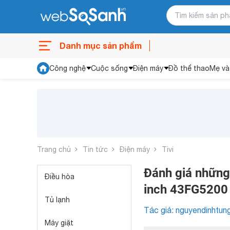
Danh mục sản phẩm
Công nghệ
Cuộc sống
Điện máy
Đồ thể thao
Mẹ và
Trang chủ
Tin tức
Điện máy
Tivi
Đánh giá những 
Điều hòa
inch 43FG5200
Tủ lạnh
Tác giả: nguyendinhtun
Máy giặt