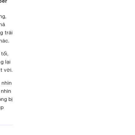
per
ng,
hả
g trải
hác.
tối,
g lại
 vời.
 nhìn
 nhìn
ông bị
úp