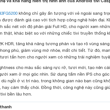
hệ và khả năng hiển thị hình ảnh của Android tivi Cas
 43FG5200
không chỉ gây ấn tượng với vẻ ngoài sang trọ
được đánh giá cao với tích hợp công nghệ hiện đại. K
nh sắc nét với độ phân giải Full HD, cho người xem nhữn
 thật, khác biệt so với những chiếc tivi truyền thống k
K HDR, tăng khả năng tương phản và tạo rõ vùng sáng 
hong phú, giảm vùng mờ nhòe, mất chi tiết. Từ đó, man
 tươi tắn hơn cho người xem có những trải nghiệm tuyệt
htness cho màu sắc sáng rực rỡ, tươi mới, tạo nên cái
ười xem ở mọi góc nhìn. Sử dụng tấm nền IPS cho góc
 dù ngồi ở vị trí nào, trong không gian nào bạn cũng kh
 hay cảm thấy chói. Đồng thời, công nghệ này cũng gi
tivi bền lâu hơn.
 thanh