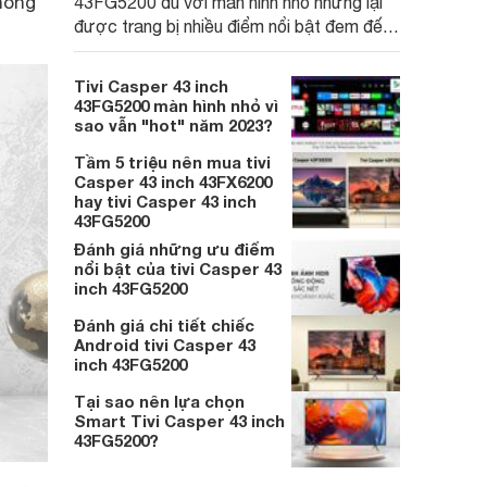
hòng
43FG5200 dù với màn hình nhỏ nhưng lại
được trang bị nhiều điểm nổi bật đem đến
trải nghiệm ấn tượng cho người dùng.
Tivi Casper 43 inch
43FG5200 màn hình nhỏ vì
sao vẫn "hot" năm 2023?
Tầm 5 triệu nên mua tivi
Casper 43 inch 43FX6200
hay tivi Casper 43 inch
43FG5200
Đánh giá những ưu điểm
nổi bật của tivi Casper 43
inch 43FG5200
Đánh giá chi tiết chiếc
Android tivi Casper 43
inch 43FG5200
Tại sao nên lựa chọn
Smart Tivi Casper 43 inch
43FG5200?