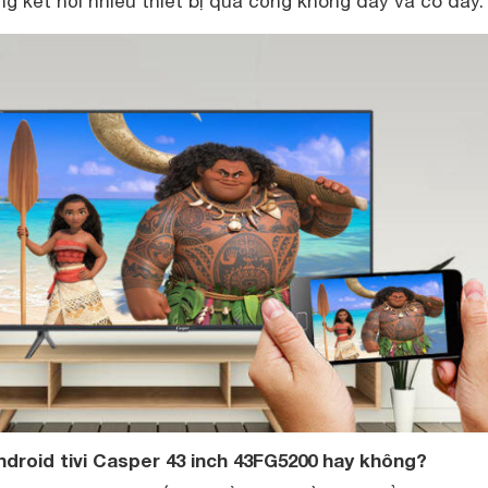
g kết nối nhiều thiết bị qua cổng không dây và có dây.
droid tivi Casper 43 inch 43FG5200 hay không?