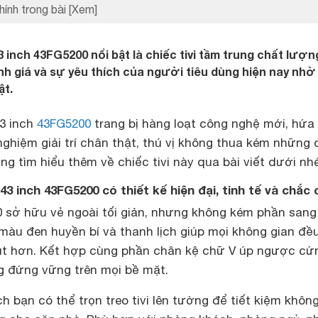
hính trong bài
[Xem]
3 inch 43FG5200 nổi bật là chiếc tivi tầm trung chất lượn
 giá và sự yêu thích của người tiêu dùng hiện nay nhờ
ật.
43 inch
43FG5200
trang bị hàng loạt công nghệ mới, hứa
nghiệm giải trí chân thật, thú vị không thua kém những
g tìm hiểu thêm về chiếc tivi này qua bài viết dưới nhé
43 inch 43FG5200 có thiết kế hiện đại, tinh tế và chắc
 sở hữu vẻ ngoài tối giản, nhưng không kém phần sang
màu đen huyền bí và thanh lịch giúp mọi không gian đều
út hơn. Kết hợp cùng phần chân kệ chữ V úp ngược cứ
ng đứng vững trên mọi bề mặt.
ch bạn có thể trọn treo tivi lên tường để tiết kiệm khôn