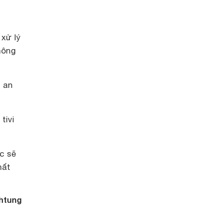
 xử lý
hông
ể an
tivi
c sẽ
hất
htung