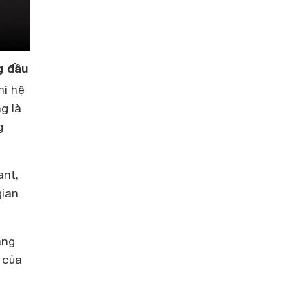
g đầu
hì hệ
g là
g
ant,
gian
ăng
 của