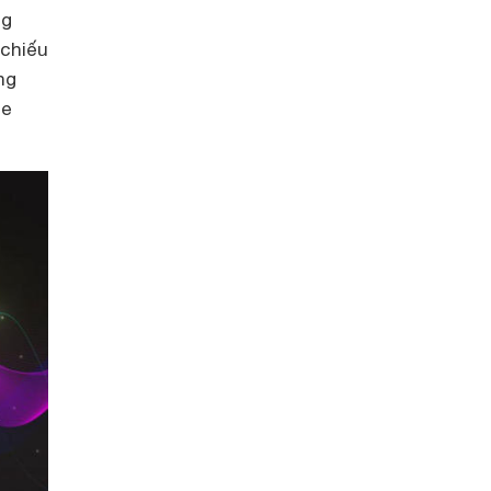
ng
 chiếu
ng
he