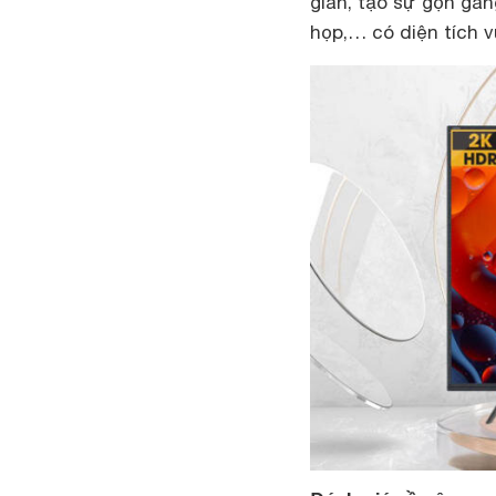
gian, tạo sự gọn gà
họp,… có diện tích v