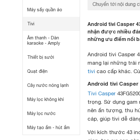
Chuyển tới nội dung c
Máy sấy quần áo
Android tivi Casper 4
Tivi
nhận được nhiều đánh
Âm thanh - Dàn
những ưu điểm nổi b
karaoke - Amply
Android tivi Casper 
Thiết bị sưởi
mang lại những trải 
tivi
cao cấp khác. Cùn
Quạt điện
Android tivi Casper 
Cây nước nóng lạnh
Tivi Casper
43FG5200
Máy lọc không khí
trọng. Sử dụng gam 
nên ấn tượng, thu h
Máy lọc nước
cáp, giúp tivi dễ dà
Máy tạo ẩm - hút ẩm
Với kích thước 43 in