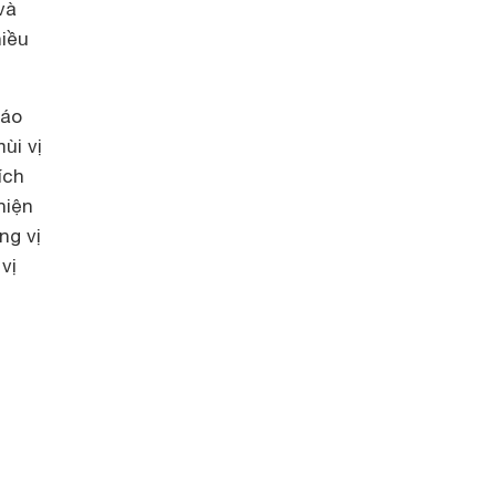
và
hiều
đáo
ùi vị
ích
hiện
ng vị
vị