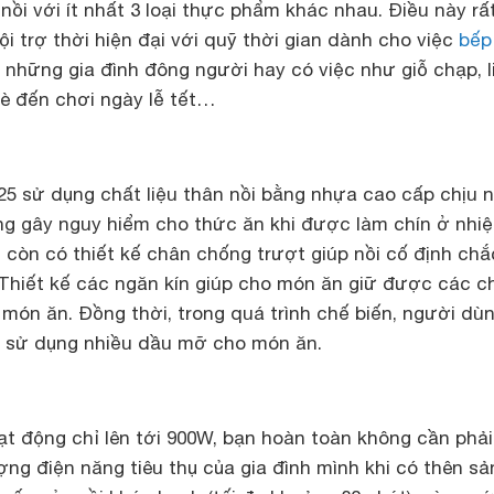
 nồi với ít nhất 3 loại thực phẩm khác nhau. Điều này rấ
ội trợ thời hiện đại với quỹ thời gian dành cho việc
bếp
những gia đình đông người hay có việc như giỗ chạp, l
bè đến chơi ngày lễ tết…
25 sử dụng chất liệu thân nồi bằng nhựa cao cấp chịu n
g gây nguy hiểm cho thức ăn khi được làm chín ở nhiệ
 còn có thiết kế chân chống trượt giúp nồi cố định chắ
 Thiết kế các ngăn kín giúp cho món ăn giữ được các c
món ăn. Đồng thời, trong quá trình chế biến, người dù
i sử dụng nhiều dầu mỡ cho món ăn.
ạt động chỉ lên tới 900W, bạn hoàn toàn không cần phải
ợng điện năng tiêu thụ của gia đình mình khi có thên sả