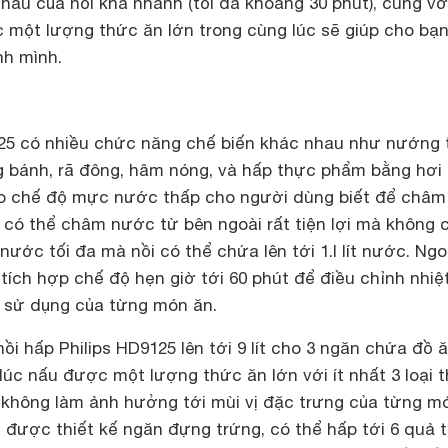
nấu của nồi khá nhanh (tối đa khoảng 30 phút), cùng vớ
một lượng thức ăn lớn trong cùng lúc sẽ giúp cho bạn 
nh mình.
125 có nhiều chức năng chế biến khác nhau như nướng t
 bánh, rã đông, hâm nóng, và hấp thực phẩm bằng hơi
áo chế độ mực nước thấp cho người dùng biết để châm
có thể châm nước từ bên ngoài rất tiện lợi mà không 
ước tối đa mà nồi có thể chứa lên tới 1.l lít nước. Ngoà
ích hợp chế độ hẹn giờ tới 60 phút để điều chỉnh nhiệ
 sử dụng của từng món ăn.
ồi hấp Philips HD9125 lên tới 9 lít cho 3 ngăn chứa đồ ă
lúc nấu được một lượng thức ăn lớn với ít nhất 3 loại 
hông làm ảnh hưởng tới mùi vị đặc trưng của từng m
 được thiết kế ngăn đựng trứng, có thể hấp tới 6 quả 