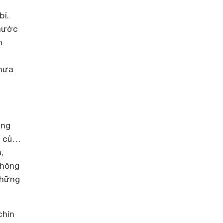
bỉ.
 nước
n
nhựa
ùng
, củ…
,
thông
những
chín