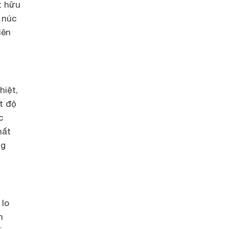
t hữu
núc
iên
hiệt,
t độ
c
hất
ng
 lo
n