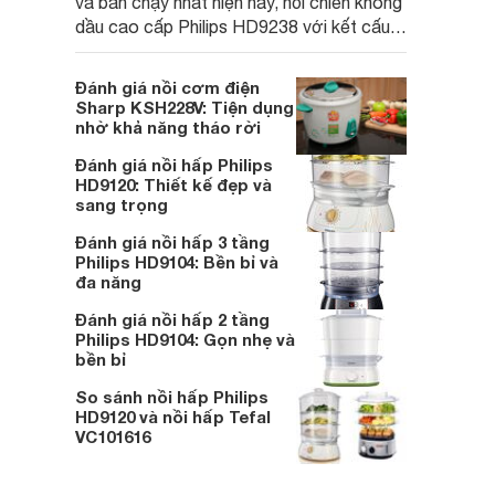
và bán chạy nhất hiện nay, nồi chiên không
dầu cao cấp Philips HD9238 với kết cấu
hiện đại và chất liệu đảm bảo an toàn cho
sức khỏe.
Đánh giá nồi cơm điện
Sharp KSH228V: Tiện dụng
nhờ khả năng tháo rời
Đánh giá nồi hấp Philips
HD9120: Thiết kế đẹp và
sang trọng
Đánh giá nồi hấp 3 tầng
Philips HD9104: Bền bỉ và
đa năng
Đánh giá nồi hấp 2 tầng
Philips HD9104: Gọn nhẹ và
bền bỉ
So sánh nồi hấp Philips
HD9120 và nồi hấp Tefal
VC101616