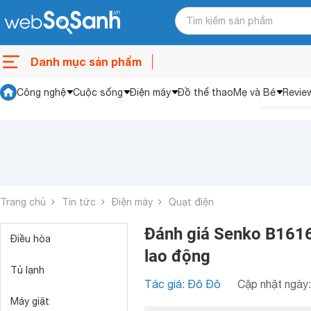
Danh mục sản phẩm
Công nghệ
Cuộc sống
Điện máy
Đồ thể thao
Mẹ và Bé
Revie
Trang chủ
Tin tức
Điện máy
Quạt điện
Đánh giá Senko B1616 
Điều hòa
lao động
Tủ lạnh
Tác giả: Đô Đô
Cập nhật ngày:
Máy giặt