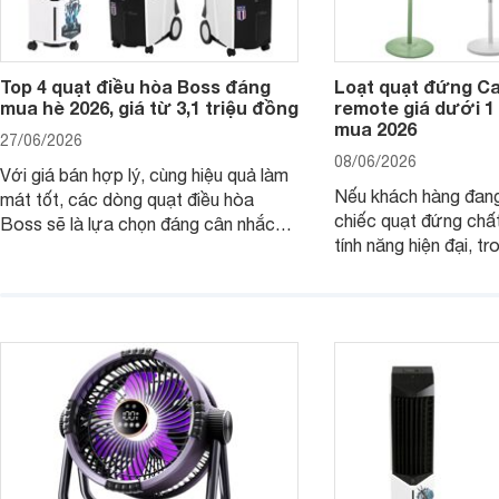
Top 4 quạt điều hòa Boss đáng
Loạt quạt đứng C
mua hè 2026, giá từ 3,1 triệu đồng
remote giá dưới 1
mua 2026
27/06/2026
08/06/2026
Với giá bán hợp lý, cùng hiệu quả làm
Nếu khách hàng đang
mát tốt, các dòng quạt điều hòa
chiếc quạt đứng chấ
Boss sẽ là lựa chọn đáng cân nhắc
tính năng hiện đại, tr
cho các không gian phòng mở. Dưới
hợp lý, thì dưới đây 
đây là loạt quạt điều hòa dưới 3 triệu
đứng Casper đáng câ
đáng mua hiện nay.
trường hiện nay.