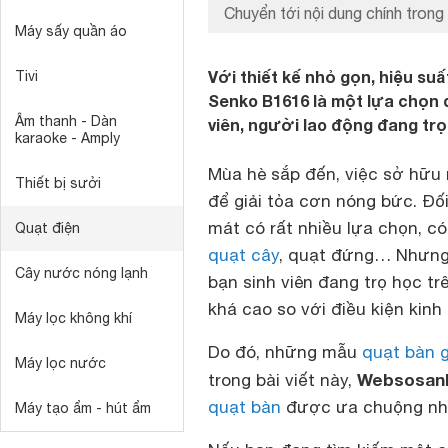
Chuyển tới nội dung chính trong 
Máy sấy quần áo
Với thiết kế nhỏ gọn, hiệu su
Tivi
Senko B1616 là một lựa chọn 
Âm thanh - Dàn
viên, người lao động đang trọ
karaoke - Amply
Mùa hè sắp đến, việc sở hữu m
Thiết bị sưởi
để giải tỏa cơn nóng bức. Đối
mát có rất nhiều lựa chọn, có
Quạt điện
quạt cây
, quạt đứng… Nhưng 
Cây nước nóng lạnh
bạn sinh viên đang trọ học tr
khá cao so với điều kiện kinh 
Máy lọc không khí
Do đó, những mẫu
quạt bàn g
Máy lọc nước
Websosanh
trong bài viết này,
quạt bàn
được ưa chuộng nhấ
Máy tạo ẩm - hút ẩm