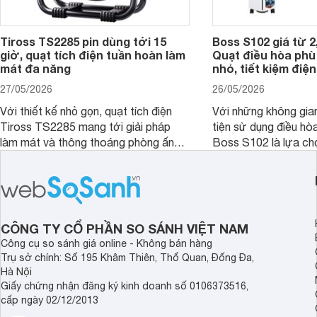
Tiross TS2285 pin dùng tới 15
Boss S102 giá từ 2
giờ, quạt tích điện tuần hoàn làm
Quạt điều hòa ph
mát đa năng
nhỏ, tiết kiệm điện
27/05/2026
26/05/2026
Với thiết kế nhỏ gọn, quạt tích điện
Với những không gia
Tiross TS2285 mang tới giải pháp
tiện sử dụng điều hò
làm mát và thông thoáng phòng ấn
Boss S102 là lựa ch
tượng kèm theo nhiều tính năng hiện
nhờ mức giá hợp lý, 
đại, đáp ứng tốt nhu cầu của nhiều
kiệm điện và hiệu qu
khách hàng.
đặc biệt khi kết hợp 
CÔNG TY CỔ PHẦN SO SÁNH VIỆT NAM
Công cụ so sánh giá online - Không bán hàng
Trụ sở chính: Số 195 Khâm Thiên, Thổ Quan, Đống Đa,
Hà Nội
Giấy chứng nhận đăng ký kinh doanh số 0106373516,
cấp ngày 02/12/2013