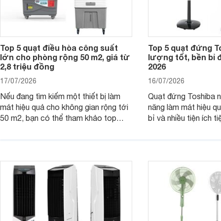
Top 5 quạt điều hòa công suất
Top 5 quạt đứng T
lớn cho phòng rộng 50 m2, giá từ
lượng tốt, bền bỉ
2,8 triệu đồng
2026
17/07/2026
16/07/2026
Nếu đang tìm kiếm một thiết bị làm
Quạt đứng Toshiba nổ
mát hiệu quả cho không gian rộng tới
năng làm mát hiệu qu
50 m2, bạn có thể tham khảo top
bỉ và nhiều tiện ích t
quạt điều hòa công suất lớn dưới đây.
là top 5 mẫu quạt đ
Đây đều là những sản phẩm đáng cân
mua hiện nay, phù hợ
nhắc trên thị trường năm 2026.
cầu sử dụng khác nh