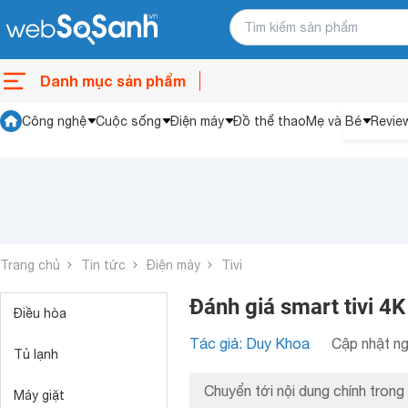
Danh mục sản phẩm
Công nghệ
Cuộc sống
Điện máy
Đồ thể thao
Mẹ và Bé
Revie
Trang chủ
Tin tức
Điện máy
Tivi
Đánh giá smart tivi 
Điều hòa
Tác giả: Duy Khoa
Cập nhật ng
Tủ lạnh
Chuyển tới nội dung chính trong 
Máy giặt