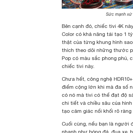
Sức mạnh xử l
Bên cạnh đó, chiếc tivi 4K n
Color có khả năng tái tạo 1 
thật của từng khung hình sao
thích theo dõi những thước p
Pop có màu sắc phong phú, c
chiếc tivi này.
Chưa hết, công nghệ HDR10+
điểm cộng lớn khi mà đa số n
có nó mà tivi có thể đạt độ s
chi tiết và chiều sâu của hìn
tạo cảm giác nổi khối rõ ràn
Cuối cùng, nếu bạn là người
nhanh như bóng đá, đua xe, h