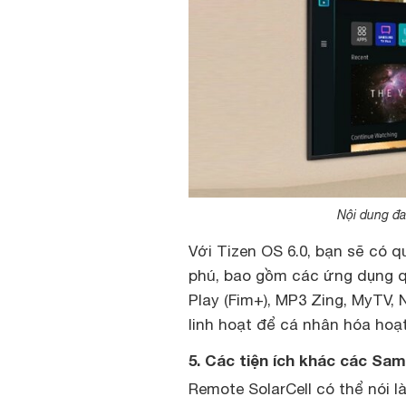
Nội dung đa
Với Tizen OS 6.0, bạn sẽ có 
phú, bao gồm các ứng dụng qu
Play (Fim+), MP3 Zing, MyTV, 
linh hoạt để cá nhân hóa hoạt 
5. Các tiện ích khác các S
Remote SolarCell có thể nói l