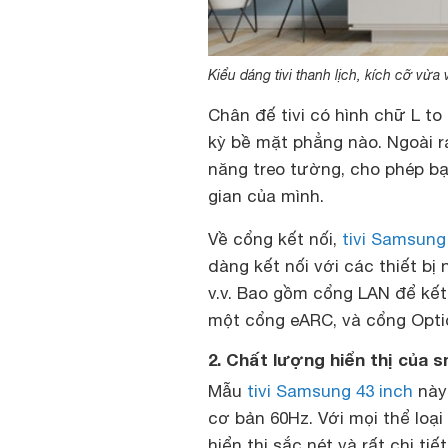
Kiểu dáng tivi thanh lịch, kích cỡ vừ
Chân đế tivi có hình chữ L t
kỳ bề mặt phẳng nào. Ngoài r
năng treo tường, cho phép bạ
gian của mình.
Về cổng kết nối,
tivi Samsung
dàng kết nối với các thiết bị 
v.v. Bao gồm cổng LAN để kết
một cổng eARC, và cổng Optic
2. Chất lượng hiển thị của 
Mẫu
tivi Samsung 43 inch
này 
cơ bản 60Hz. Với mọi thể lo
hiển thị sắc nét và rất chi t