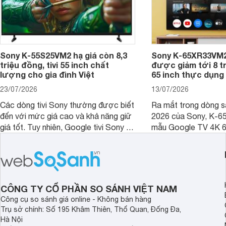
Sony K-55S25VM2 hạ giá còn 8,3
Sony K-65XR33VM2
triệu đồng, tivi 55 inch chất
được giảm tới 8 tr
lượng cho gia đình Việt
65 inch thực dụng
23/07/2026
13/07/2026
Các dòng tivi Sony thường được biết
Ra mắt trong dòng 
đến với mức giá cao và khả năng giữ
2026 của Sony, K-6
giá tốt. Tuy nhiên, Google tivi Sony 55
mẫu Google TV 4K 6
inch K-55S25VM2 lại là một trường
trang bị bộ xử lý XR
hợp đáng chú ý khi có mức giá dễ
tảng Google TV cùng
tiếp cận hơn dù mới ra mắt trong năm
nghệ hỗ trợ nâng cao
2025.
ảnh và âm thanh.
CÔNG TY CỔ PHẦN SO SÁNH VIỆT NAM
Công cụ so sánh giá online - Không bán hàng
Trụ sở chính: Số 195 Khâm Thiên, Thổ Quan, Đống Đa,
Hà Nội