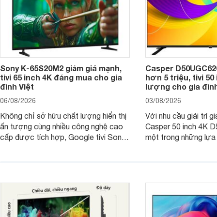
Sony K-65S20M2 giảm giá mạnh,
Casper D50UGC620 
tivi 65 inch 4K đáng mua cho gia
hơn 5 triệu, tivi 5
đình Việt
lượng cho gia đình
06/08/2026
03/08/2026
Không chỉ sở hữu chất lượng hiển thị
Với nhu cầu giải trí gi
ấn tượng cùng nhiều công nghệ cao
Casper 50 inch 4K 
cấp được tích hợp, Google tivi Sony
một trong những lựa
4K 65 inch K-65S20M2 hiện còn đang
trong phân khúc nhờ
được nhiều cửa hàng điện máy giảm
cùng mức giá đang đ
giá sâu.
thống bán lẻ điều ch
hấp dẫn.