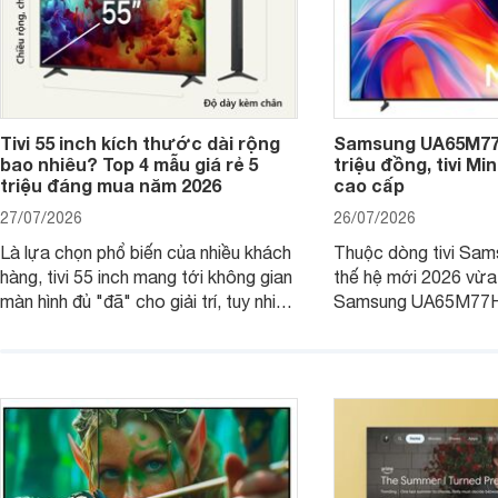
Tivi 55 inch kích thước dài rộng
Samsung UA65M77H
bao nhiêu? Top 4 mẫu giá rẻ 5
triệu đồng, tivi Mi
triệu đáng mua năm 2026
cao cấp
27/07/2026
26/07/2026
Là lựa chọn phổ biến của nhiều khách
Thuộc dòng tivi Sam
hàng, tivi 55 inch mang tới không gian
thế hệ mới 2026 vừa t
màn hình đủ "đã" cho giải trí, tuy nhiên
Samsung UA65M77HA 
việc lựa chọn cũng cần hợp với với
trang
không gian sử dụng. Vậy tivi 55 inch
kích thước dài rộng bao nhiêu cm và
dùng cho phòng bao nhiêu m2?