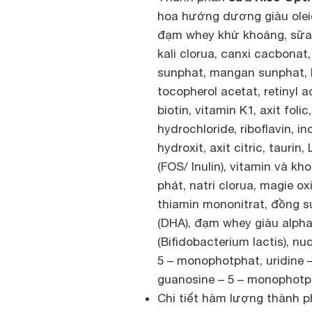
hoa hướng dương giàu olei
đạm whey khử khoáng, sữa b
kali clorua, canxi cacbonat
sunphat, mangan sunphat, kal
tocopherol acetat, retinyl a
biotin, vitamin K1, axit foli
hydrochloride, riboflavin, i
hydroxit, axit citric, taurin
(FOS/ Inulin), vitamin và kh
phát, natri clorua, magie o
thiamin mononitrat, đồng su
(DHA), đạm whey giàu alpha 
(Bifidobacterium lactis), n
5 – monophotphat, uridine 
guanosine – 5 – monophotpha
Chi tiết hàm lượng thành p