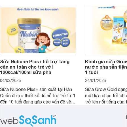
người lớn, giúp giải quyết tình trạng rối
dưỡng toàn diện cho
loạn tiêu hóa, hấp thu dễ dàng hơn.
Sữa Nubone Plus+ hỗ trợ tăng
Đánh giá sữa Gro
cân an toàn cho trẻ với
nước pha sẵn tiện
120kcal/100ml sữa pha
1 tuổi
04/02/2025
24/01/2025
Sữa Nubone Plus+ sản xuất tại Hàn
Sữa Grow Gold dạng
Quốc được thiết kế để hỗ trợ trẻ từ 1
một lựa chọn tốt cho
đến 10 tuổi đang gặp các vấn đề về
trở lên nổi tiếng của
biếng ăn, chậm tăng cân hoặc suy
Abbott Hoa Kì được 
dinh dưỡng. Sản phẩm đến từ thương
Malaysia. Với thành
hiệu Lotte đứng số 1 Hàn Quốc, với
đầy đủ và hương vị d
mức giá thành ổn phù hợp với người
phẩm này không chỉ g