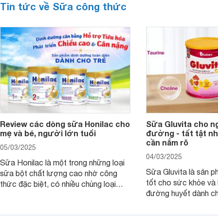
Tin tức về Sữa công thức
Review các dòng sữa Honilac cho
Sữa Gluvita cho n
mẹ và bé, người lớn tuổi
đường - tất tật n
cần nắm rõ
05/03/2025
04/03/2025
Sữa Honilac là một trong những loại
Sữa Gluvita là sản 
sữa bột chất lượng cao nhờ công
tốt cho sức khỏe và 
thức đặc biệt, có nhiều chủng loại
đường huyết dành ch
dùng được cho cả trẻ em, mẹ bầu và
đường với công thứ
người lớn tuổi. Vậy sản phẩm này có
nguyên liệu sạch. Vậ
công dụng như thế nào, cùng tìm hiểu