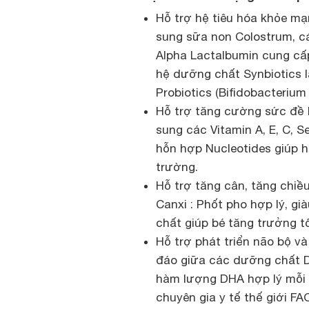
Hỗ trợ hệ tiêu hóa khỏe m
sung sữa non Colostrum, cá
Alpha Lactalbumin cung cấp
hệ dưỡng chất Synbiotics là
Probiotics (Bifidobacterium 
Hỗ trợ tăng cường sức đề 
sung các Vitamin A, E, C, 
hỗn hợp Nucleotides giúp h
trường.
Hỗ trợ tăng cân, tăng chiề
Canxi : Phốt pho hợp lý, g
chất giúp bé tăng trưởng tố
Hỗ trợ phát triển não bộ và
đáo giữa các dưỡng chất DH
hàm lượng DHA hợp lý mỗi 
chuyên gia y tế thế giới F