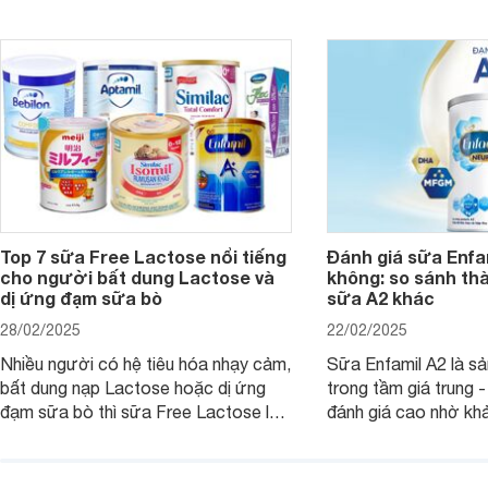
có tốt không, có nh
ngay trong bài viết sau.
thể gì, hãy cùng Web
hiểu ngay trong bài v
Top 7 sữa Free Lactose nổi tiếng
Đánh giá sữa Enfam
cho người bất dung Lactose và
không: so sánh th
dị ứng đạm sữa bò
sữa A2 khác
28/02/2025
22/02/2025
Nhiều người có hệ tiêu hóa nhạy cảm,
Sữa Enfamil A2 là s
bất dung nạp Lactose hoặc dị ứng
trong tầm giá trung 
đạm sữa bò thì sữa Free Lactose là
đánh giá cao nhờ khả
sản phẩm dinh dưỡng đáng để sử
hóa, phát triển trí n
dụng. Dưới đây là danh sách các loại
miễn dịch. Đây là lựa
sữa Free Lactose cho trẻ sơ sinh và
cho cha mẹ muốn đầu