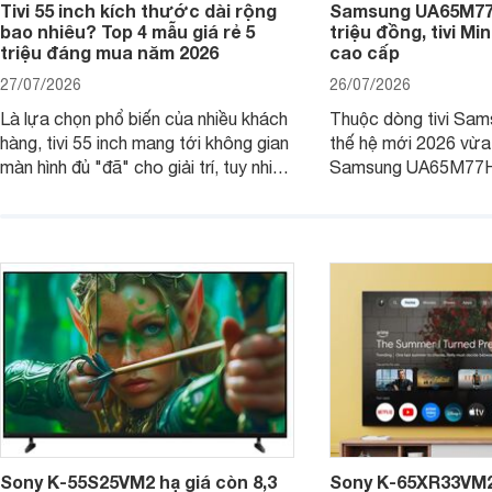
Tivi 55 inch kích thước dài rộng
Samsung UA65M77H
bao nhiêu? Top 4 mẫu giá rẻ 5
triệu đồng, tivi Mi
triệu đáng mua năm 2026
cao cấp
27/07/2026
26/07/2026
Là lựa chọn phổ biến của nhiều khách
Thuộc dòng tivi Sam
hàng, tivi 55 inch mang tới không gian
thế hệ mới 2026 vừa t
màn hình đủ "đã" cho giải trí, tuy nhiên
Samsung UA65M77HA 
việc lựa chọn cũng cần hợp với với
trang
không gian sử dụng. Vậy tivi 55 inch
kích thước dài rộng bao nhiêu cm và
dùng cho phòng bao nhiêu m2?
Sony K-55S25VM2 hạ giá còn 8,3
Sony K-65XR33VM2