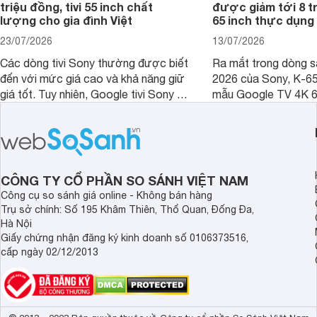
triệu đồng, tivi 55 inch chất
được giảm tới 8 tr
lượng cho gia đình Việt
65 inch thực dụng
23/07/2026
13/07/2026
Các dòng tivi Sony thường được biết
Ra mắt trong dòng 
đến với mức giá cao và khả năng giữ
2026 của Sony, K-6
giá tốt. Tuy nhiên, Google tivi Sony 55
mẫu Google TV 4K 6
inch K-55S25VM2 lại là một trường
trang bị bộ xử lý XR
hợp đáng chú ý khi có mức giá dễ
tảng Google TV cùng
tiếp cận hơn dù mới ra mắt trong năm
nghệ hỗ trợ nâng cao
2025.
ảnh và âm thanh.
CÔNG TY CỔ PHẦN SO SÁNH VIỆT NAM
Công cụ so sánh giá online - Không bán hàng
Trụ sở chính: Số 195 Khâm Thiên, Thổ Quan, Đống Đa,
Hà Nội
Giấy chứng nhận đăng ký kinh doanh số 0106373516,
cấp ngày 02/12/2013