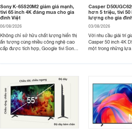
Sony K-65S20M2 giảm giá mạnh,
Casper D50UGC620 
tivi 65 inch 4K đáng mua cho gia
hơn 5 triệu, tivi 5
đình Việt
lượng cho gia đình
06/08/2026
03/08/2026
Không chỉ sở hữu chất lượng hiển thị
Với nhu cầu giải trí gi
ấn tượng cùng nhiều công nghệ cao
Casper 50 inch 4K 
cấp được tích hợp, Google tivi Sony
một trong những lựa
4K 65 inch K-65S20M2 hiện còn đang
trong phân khúc nhờ
được nhiều cửa hàng điện máy giảm
cùng mức giá đang đ
giá sâu.
thống bán lẻ điều ch
hấp dẫn.