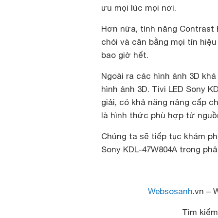
ưu mọi lúc mọi nơi.
Hơn nữa, tính năng Contrast 
chói và cân bằng mọi tín hiệu
bao giờ hết.
Ngoài ra các hình ảnh 3D khá
hình ảnh 3D. Tivi LED Sony 
giải, có khả năng nâng cấp c
là hình thức phù hợp từ nguồ
Chúng ta sẽ tiếp tục khám phá
Sony KDL-47W804A trong phân 
Websosanh
.vn – 
Tìm kiế