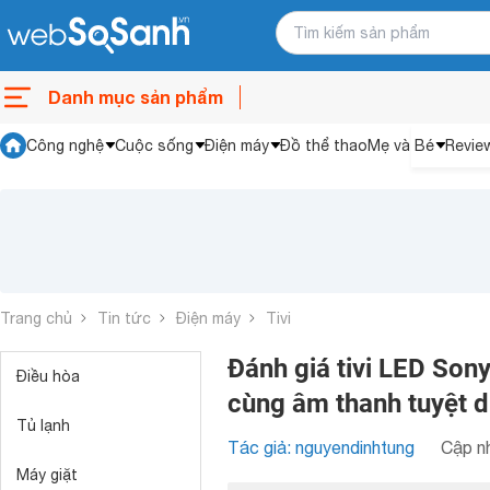
Danh mục sản phẩm
Công nghệ
Cuộc sống
Điện máy
Đồ thể thao
Mẹ và Bé
Revie
Trang chủ
Tin tức
Điện máy
Tivi
Đánh giá tivi LED So
Điều hòa
cùng âm thanh tuyệt d
Tủ lạnh
Tác giả: nguyendinhtung
Cập nh
Máy giặt