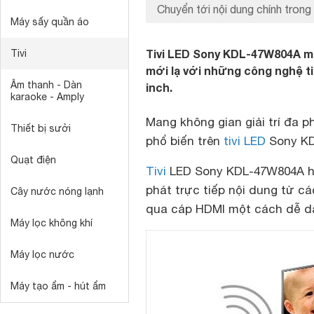
Chuyển tới nội dung chính trong 
Máy sấy quần áo
Tivi LED Sony KDL-47W804A ma
Tivi
mới lạ với những công nghệ t
Âm thanh - Dàn
inch.
karaoke - Amply
Mang không gian giải trí đa p
Thiết bị sưởi
phổ biến trên
tivi LED
Sony K
Quạt điện
Tivi
LED Sony KDL-47W804A hỗ
phát trực tiếp nội dung từ các
Cây nước nóng lạnh
qua cáp HDMI một cách dễ dà
Máy lọc không khí
Máy lọc nước
Máy tạo ẩm - hút ẩm