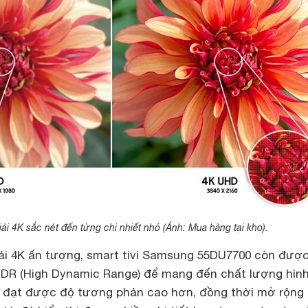
ải 4K sắc nét đến từng chi nhiết nhỏ (Ảnh: Mua hàng tại kho).
ải 4K ấn tượng, smart tivi Samsung 55DU7700 còn đượ
HDR (High Dynamic Range) để mang đến chất lượng hìn
vi đạt được độ tương phản cao hơn, đồng thời mở rộng 