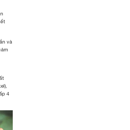
ổn
kết
ắn và
 cảm
ất
l),
ấp 4