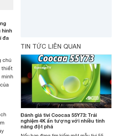
ông
u hình
í đa
TIN TỨC LIÊN QUAN
g chú
 thiết
g minh
 của
ịch
Đánh giá tivi Coocaa 55Y73: Trải
nghiệm 4K ấn tượng với nhiều tính
ảm
năng đột phá
áy
Nếu bạn đang tìm kiếm một mẫu tivi 55