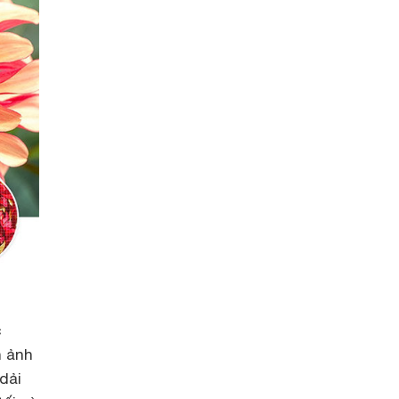
c
h ảnh
dải