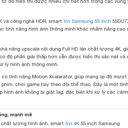
 từ đó hiển thị được nhiều chi tiết hơn trong các vùng 
4K và công nghệ HDR, smart
tivi Samsung 55 inch
55DU7
ác tính năng hình ảnh thông minh khác nhằm nâng cao 
ó khả năng upscale nội dung Full HD lên chất lượng 4K, g
có độ phân giải thấp hơn vẫn được hiển thị sắc nét và 
ử lý hình ảnh thông minh.
n có tính năng Motion Xcelerator, giúp mang lại độ mượ
 phim, chơi game hay theo dõi thể thao. Đây là một tín
p hình ảnh không bị giật lag, đặc biệt khi xử lý các cản
ộng, mạnh mẽ
ề chất lượng hình ảnh, smart
tivi 4K
55 inch Samsung