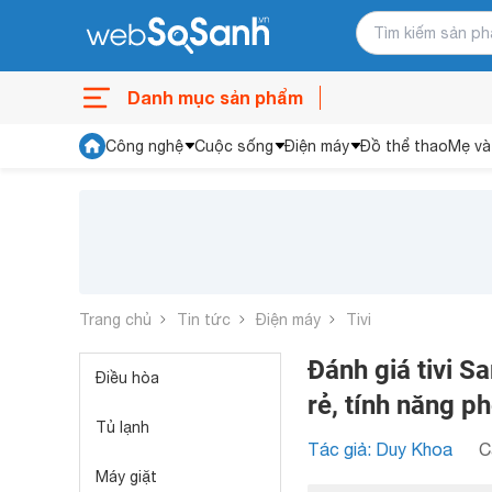
Danh mục sản phẩm
Công nghệ
Cuộc sống
Điện máy
Đồ thể thao
Mẹ và
Trang chủ
Tin tức
Điện máy
Tivi
Đánh giá tivi 
Điều hòa
rẻ, tính năng p
Tủ lạnh
Tác giả: Duy Khoa
C
Máy giặt