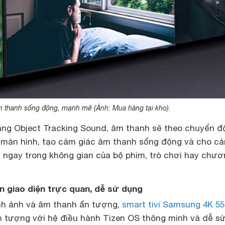
 thanh sống động, mạnh mẽ (Ảnh: Mua hàng tại kho).
năng Object Tracking Sound, âm thanh sẽ theo chuyển đ
n màn hình, tạo cảm giác âm thanh sống động và cho c
 ngay trong không gian của bộ phim, trò chơi hay chươ
en giao diện trực quan, dễ sử dụng
nh ảnh và âm thanh ấn tượng,
smart tivi Samsung 4K 55
 tượng với hệ điều hành Tizen OS thông minh và dễ s