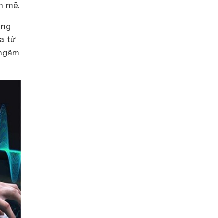
h mẽ.
ộng
a từ
 ngâm