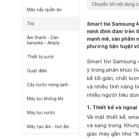
Chuyển tới nội dung c
Máy sấy quần áo
Smart tivi Samsung 4
Tivi
minh đình đám trên th
Âm thanh - Dàn
mạnh mẽ, sản phẩm nà
karaoke - Amply
phương tiện tuyệt vờ
Thiết bị sưởi
Smart tivi Samsung 
ý trong phân khúc ti
Quạt điện
kế tối giản, chất lư
Cây nước nóng lạnh
và nhiều tính năng t
nhiều người tiêu dùn
Máy lọc không khí
1. Thiết kế và ngoạ
Máy lọc nước
Về mặt thiết kế, sm
và sang trọng. Khun
Máy tạo ẩm - hút ẩm
giác máy gần như “kh