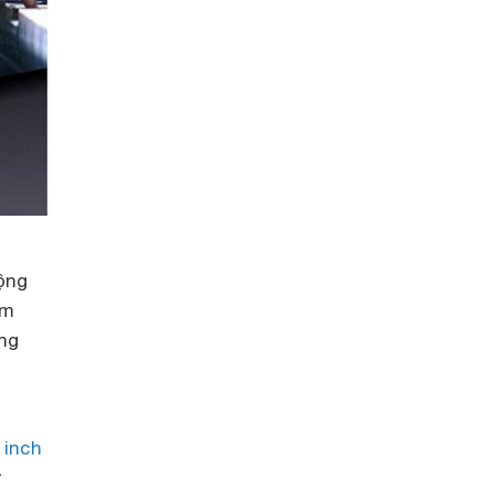
ộng
ảm
ng
 inch
ử