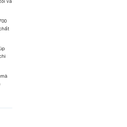
tối và
700
chất
iúp
chi
t mà
h
h