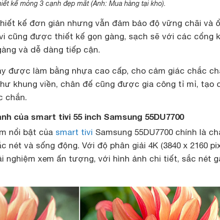
iết kế mỏng 3 cạnh đẹp mắt (Ảnh: Mua hàng tại kho).
 thiết kế đơn giản nhưng vẫn đảm bảo độ vững chãi và 
ivi cũng được thiết kế gọn gàng, sạch sẽ với các cổng 
gàng và dễ dàng tiếp cận.
máy được làm bằng nhựa cao cấp, cho cảm giác chắc ch
 như khung viền, chân đế cũng được gia công tỉ mỉ, tạo
c chắn.
ảnh của smart tivi 55 inch Samsung 55DU7700
m nổi bật của
smart tivi
Samsung 55DU7700 chính là ch
 nét và sống động. Với độ phân giải 4K (3840 x 2160 pixe
ải nghiệm xem ấn tượng, với hình ảnh chi tiết, sắc nét g