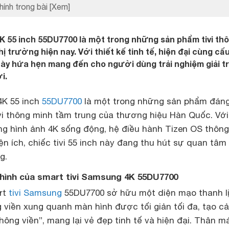
hính trong bài
[Xem]
K 55 inch 55DU7700 là một trong những sản phẩm tivi th
ị trường hiện nay. Với thiết kế tinh tế, hiện đại cùng cấ
y hứa hẹn mang đến cho người dùng trải nghiệm giải tr
i.
4K 55 inch
55DU7700
là một trong những sản phẩm đán
vi thông minh tầm trung của thương hiệu Hàn Quốc. Với
ợng hình ảnh 4K sống động, hệ điều hành Tizen OS thôn
iện ích, chiếc tivi 55 inch này đang thu hút sự quan tâm
g.
i hình của smart tivi Samsung 4K 55DU7700
art
tivi Samsung
55DU7700 sở hữu một diện mạo thanh l
g viền xung quanh màn hình được tối giản tối đa, tạo c
ông viền”, mang lại vẻ đẹp tinh tế và hiện đại. Thân m