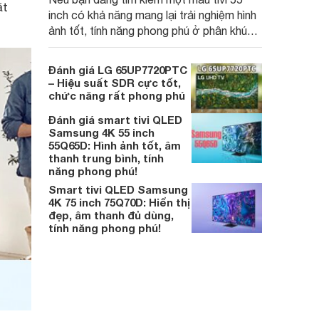
ặt
inch có khả năng mang lại trải nghiệm hình
ảnh tốt, tính năng phong phú ở phân khúc
giá phổ thông thì Coocaa 55Y73 hứa hẹn
sẽ là một lựa chọn đáng tham khảo
Đánh giá LG 65UP7720PTC
– Hiệu suất SDR cực tốt,
chức năng rất phong phú
Đánh giá smart tivi QLED
Samsung 4K 55 inch
55Q65D: Hình ảnh tốt, âm
thanh trung bình, tính
năng phong phú!
Smart tivi QLED Samsung
4K 75 inch 75Q70D: Hiển thị
đẹp, âm thanh đủ dùng,
tính năng phong phú!