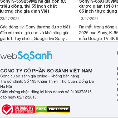
Sony K-55S25VM2 hạ giá còn 8,3
Sony K-65XR33VM2
triệu đồng, tivi 55 inch chất
được giảm tới 8 tr
lượng cho gia đình Việt
65 inch thực dụng
23/07/2026
13/07/2026
Các dòng tivi Sony thường được biết
Ra mắt trong dòng 
đến với mức giá cao và khả năng giữ
2026 của Sony, K-6
giá tốt. Tuy nhiên, Google tivi Sony 55
mẫu Google TV 4K 6
inch K-55S25VM2 lại là một trường
trang bị bộ xử lý XR
hợp đáng chú ý khi có mức giá dễ
tảng Google TV cùng
tiếp cận hơn dù mới ra mắt trong năm
nghệ hỗ trợ nâng cao
2025.
ảnh và âm thanh.
CÔNG TY CỔ PHẦN SO SÁNH VIỆT NAM
Công cụ so sánh giá online - Không bán hàng
Trụ sở chính: Số 195 Khâm Thiên, Thổ Quan, Đống Đa,
Hà Nội
Giấy chứng nhận đăng ký kinh doanh số 0106373516,
cấp ngày 02/12/2013