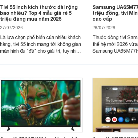
Tivi 55 inch kích thước dài rộng
Samsung UA65M77H
bao nhiêu? Top 4 mẫu giá rẻ 5
triệu đồng, tivi Mi
triệu đáng mua năm 2026
cao cấp
27/07/2026
26/07/2026
Là lựa chọn phổ biến của nhiều khách
Thuộc dòng tivi Sam
hàng, tivi 55 inch mang tới không gian
thế hệ mới 2026 vừa t
màn hình đủ "đã" cho giải trí, tuy nhiên
Samsung UA65M77HA 
việc lựa chọn cũng cần hợp với với
trang
không gian sử dụng. Vậy tivi 55 inch
kích thước dài rộng bao nhiêu cm và
dùng cho phòng bao nhiêu m2?