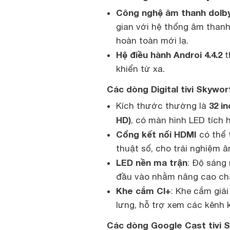
Công nghệ âm thanh dolby 
gian với hệ thống âm thanh
hoàn toàn mới lạ.
Hệ điều hành Androi 4.4.2
t
khiển từ xa.
Các dòng Digital tivi Skywor
32 in
Kích thước thường là
HD)
, có màn hình LED tích 
Cổng kết nối HDMI
có thể 
thuật số, cho trải nghiệm â
LED nền ma trận
: Độ sáng 
đầu vào nhằm nâng cao chất
Khe cắm Cl+
: Khe cắm giả
lưng, hỗ trợ xem các kênh k
Các dòng Google Cast tivi 