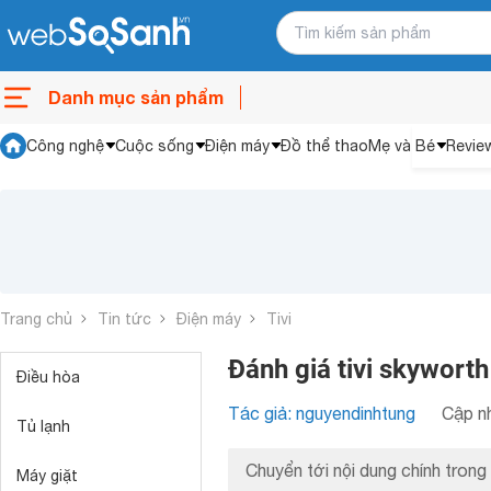
Danh mục sản phẩm
Công nghệ
Cuộc sống
Điện máy
Đồ thể thao
Mẹ và Bé
Revie
Trang chủ
Tin tức
Điện máy
Tivi
Đánh giá tivi skyworth
Điều hòa
Tác giả: nguyendinhtung
Cập nh
Tủ lạnh
Chuyển tới nội dung chính trong 
Máy giặt