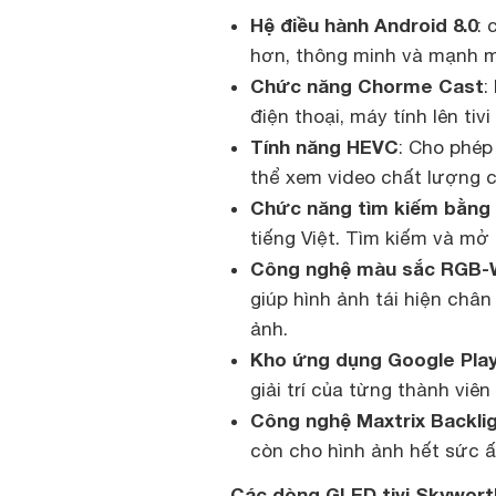
Hệ điều hành Android 8.0
:
hơn, thông minh và mạnh 
Chức năng Chorme Cast
:
điện thoại, máy tính lên tiv
Tính năng HEVC
: Cho phép
thể xem video chất lượng c
Chức năng tìm kiếm bằng 
tiếng Việt. Tìm kiếm và mở
Công nghệ màu sắc RGB-
giúp hình ảnh tái hiện chân
ảnh.
Kho ứng dụng Google Pla
giải trí của từng thành viên
Công nghệ Maxtrix Backli
còn cho hình ảnh hết sức 
Các dòng GLED tivi Skywort