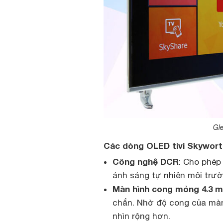
Gle
Các dòng OLED tivi Skywort
Công nghệ DCR
: Cho phép
ánh sáng tự nhiên môi trườ
Màn hình cong mỏng 4.3 
chắn. Nhờ độ cong của màn
nhìn rộng hơn.