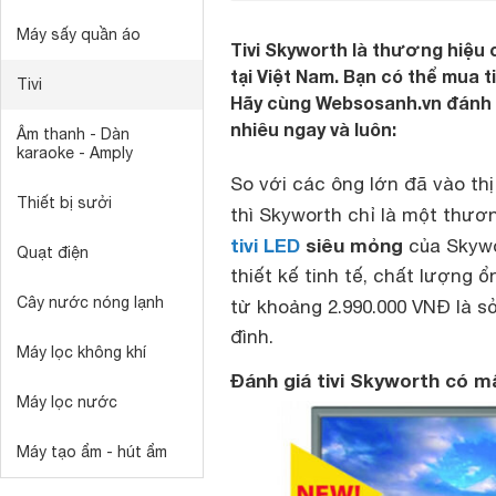
Máy sấy quần áo
Tivi Skyworth là thương hiệu
tại Việt Nam. Bạn có thể mua t
Tivi
Hãy cùng Websosanh.vn đánh g
nhiêu ngay và luôn:
Âm thanh - Dàn
karaoke - Amply
So với các ông lớn đã vào th
Thiết bị sưởi
thì Skyworth chỉ là một thươ
tivi LED
siêu mỏng
của Skywor
Quạt điện
thiết kế tinh tế, chất lượng 
Cây nước nóng lạnh
từ khoảng 2.990.000 VNĐ là 
đình.
Máy lọc không khí
Đánh giá tivi Skyworth có mấ
Máy lọc nước
Máy tạo ẩm - hút ẩm