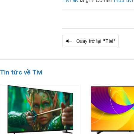
Tivi 8K
là gì ? Có nên
mua tivi
"Tivi"
Quay trở lại
Tin tức về Tivi