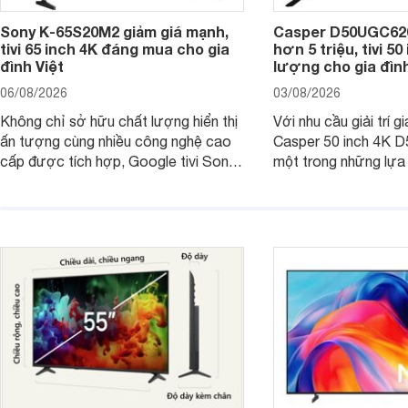
Sony K-65S20M2 giảm giá mạnh,
Casper D50UGC620 
tivi 65 inch 4K đáng mua cho gia
hơn 5 triệu, tivi 5
đình Việt
lượng cho gia đình
06/08/2026
03/08/2026
Không chỉ sở hữu chất lượng hiển thị
Với nhu cầu giải trí gi
ấn tượng cùng nhiều công nghệ cao
Casper 50 inch 4K 
cấp được tích hợp, Google tivi Sony
một trong những lựa
4K 65 inch K-65S20M2 hiện còn đang
trong phân khúc nhờ
được nhiều cửa hàng điện máy giảm
cùng mức giá đang đ
giá sâu.
thống bán lẻ điều ch
hấp dẫn.