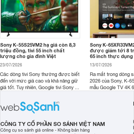
Sony K-55S25VM2 hạ giá còn 8,3
Sony K-65XR33VM2
triệu đồng, tivi 55 inch chất
được giảm tới 8 tr
lượng cho gia đình Việt
65 inch thực dụng
23/07/2026
13/07/2026
Các dòng tivi Sony thường được biết
Ra mắt trong dòng 
đến với mức giá cao và khả năng giữ
2026 của Sony, K-6
giá tốt. Tuy nhiên, Google tivi Sony 55
mẫu Google TV 4K 6
inch K-55S25VM2 lại là một trường
trang bị bộ xử lý XR
hợp đáng chú ý khi có mức giá dễ
tảng Google TV cùng
tiếp cận hơn dù mới ra mắt trong năm
nghệ hỗ trợ nâng cao
2025.
ảnh và âm thanh.
CÔNG TY CỔ PHẦN SO SÁNH VIỆT NAM
Công cụ so sánh giá online - Không bán hàng