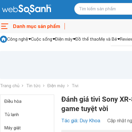
Danh mục sản phẩm
Công nghệ
Cuộc sống
Điện máy
Đồ thể thao
Mẹ và Bé
Revie
Trang chủ
Tin tức
Điện máy
Tivi
Đánh giá tivi Sony XR
Điều hòa
game tuyệt vời
Tủ lạnh
Tác giả: Duy Khoa
Cập nhật ng
Máy giặt