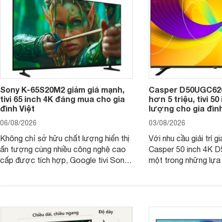
Sony K-65S20M2 giảm giá mạnh,
Casper D50UGC620 
tivi 65 inch 4K đáng mua cho gia
hơn 5 triệu, tivi 5
đình Việt
lượng cho gia đình
06/08/2026
03/08/2026
Không chỉ sở hữu chất lượng hiển thị
Với nhu cầu giải trí gi
ấn tượng cùng nhiều công nghệ cao
Casper 50 inch 4K 
cấp được tích hợp, Google tivi Sony
một trong những lựa
4K 65 inch K-65S20M2 hiện còn đang
trong phân khúc nhờ
được nhiều cửa hàng điện máy giảm
cùng mức giá đang đ
giá sâu.
thống bán lẻ điều ch
hấp dẫn.