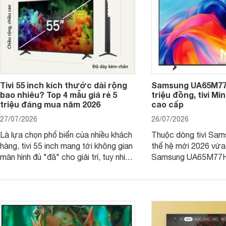
Tivi 55 inch kích thước dài rộng
Samsung UA65M77H
bao nhiêu? Top 4 mẫu giá rẻ 5
triệu đồng, tivi Mi
triệu đáng mua năm 2026
cao cấp
27/07/2026
26/07/2026
Là lựa chọn phổ biến của nhiều khách
Thuộc dòng tivi Sam
hàng, tivi 55 inch mang tới không gian
thế hệ mới 2026 vừa t
màn hình đủ "đã" cho giải trí, tuy nhiên
Samsung UA65M77HA 
việc lựa chọn cũng cần hợp với với
trang
không gian sử dụng. Vậy tivi 55 inch
kích thước dài rộng bao nhiêu cm và
dùng cho phòng bao nhiêu m2?