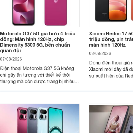
Motorola G37 5G giá hơn 4 triệu
Xiaomi Redmi 17 5
đồng: Màn hình 120Hz, chip
triệu đồng, pin tr
Dimensity 6300 5G, bền chuẩn
màn hình 120Hz
quân đội
03/08/2026
07/08/2026
Dòng điện thoại giá 
Điện thoại Motorola G37 5G không
Xiaomi mới đây đã đ
chỉ gây ấn tượng với thiết kế thời
sự xuất hiện của Re
thượng mà còn được trang bị nhiều
máy đang nhận được
tính năng và công nghệ hiện đại, đáp
của nhiều khách hàng
ứng tốt nhu cầu sử dụng hằng ngày
của người dùng phổ thông.