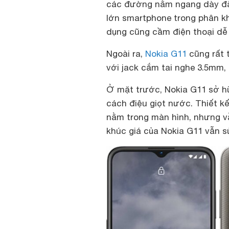
các đường nằm ngang dày đặc
lớn smartphone trong phân khú
dụng cũng cầm điện thoại dễ 
Ngoài ra,
Nokia G11
cũng rất 
với jack cắm tai nghe 3.5mm, 
Ở mặt trước, Nokia G11 sở hữ
cách điệu giọt nước. Thiết k
nằm trong màn hình, nhưng vẫ
khúc giá của Nokia G11 vẫn s