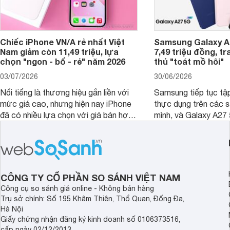
Chiếc iPhone VN/A rẻ nhất Việt
Samsung Galaxy A2
Nam giảm còn 11,49 triệu, lựa
7,49 triệu đồng, tr
chọn "ngon - bổ - rẻ" năm 2026
thủ "toát mồ hôi"
03/07/2026
30/06/2026
Nổi tiếng là thương hiệu gắn liền với
Samsung tiếp tục tập
mức giá cao, nhưng hiện nay iPhone
thực dụng trên các 
đã có nhiều lựa chọn với giá bán hợp
mình, và Galaxy A27
lý hơn, giúp người dùng dễ dàng tiếp
thể hiện rõ định hướ
cận sản phẩm chính hãng.
tới cho người dùng m
lượng với nhiều tran
độ bền bỉ cho nhu cầ
dài.
CÔNG TY CỔ PHẦN SO SÁNH VIỆT NAM
Công cụ so sánh giá online - Không bán hàng
Trụ sở chính: Số 195 Khâm Thiên, Thổ Quan, Đống Đa,
Hà Nội
Giấy chứng nhận đăng ký kinh doanh số 0106373516,
cấp ngày 02/12/2013