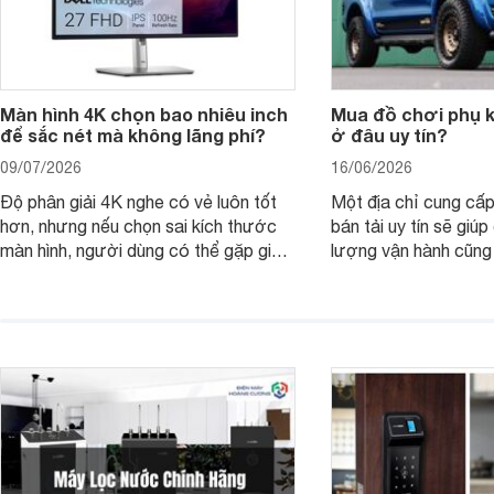
Màn hình 4K chọn bao nhiêu inch
Mua đồ chơi phụ ki
để sắc nét mà không lãng phí?
ở đâu uy tín?
09/07/2026
16/06/2026
Độ phân giải 4K nghe có vẻ luôn tốt
Một địa chỉ cung cấp
hơn, nhưng nếu chọn sai kích thước
bán tải uy tín sẽ giú
màn hình, người dùng có thể gặp giao
lượng vận hành cũng
diện quá nhỏ, phải phóng to nhiều
của chủ xe khi lên đ
hoặc không tận dụng hết không gian
hai" của mình.
hiển thị. Vậy màn hình 4K nên chọn
bao nhiêu inch là hợp lý?