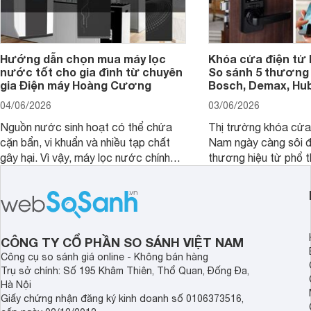
Hướng dẫn chọn mua máy lọc
Khóa cửa điện tử 
nước tốt cho gia đình từ chuyên
So sánh 5 thương 
gia Điện máy Hoàng Cương
Bosch, Demax, Hub
04/06/2026
03/06/2026
Nguồn nước sinh hoạt có thể chứa
Thị trường khóa cửa 
cặn bẩn, vi khuẩn và nhiều tạp chất
Nam ngày càng sôi đ
gây hại. Vì vậy, máy lọc nước chính
thương hiệu từ phổ 
hãng là giải pháp hiệu quả giúp bảo vệ
cấp. Nếu bạn đang b
sức khỏe và đảm bảo nguồn nước
cửa điện tử hãng nào 
sạch cho cả gia đình.
sẽ so sánh 5 thương
tâm nhiều hiện nay: 
Demax, Hubert và Gi
CÔNG TY CỔ PHẦN SO SÁNH VIỆT NAM
Công cụ so sánh giá online - Không bán hàng
Trụ sở chính: Số 195 Khâm Thiên, Thổ Quan, Đống Đa,
Hà Nội
Giấy chứng nhận đăng ký kinh doanh số 0106373516,