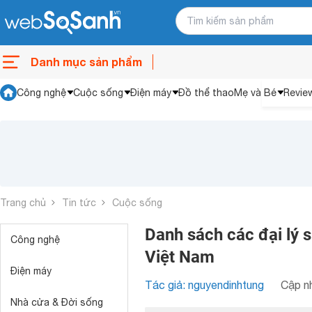
Danh mục sản phẩm
Công nghệ
Cuộc sống
Điện máy
Đồ thể thao
Mẹ và Bé
Revie
Trang chủ
Tin tức
Cuộc sống
Danh sách các đại lý 
Công nghệ
Việt Nam
Điện máy
Tác giả: nguyendinhtung
Cập nh
Nhà cửa & Đời sống