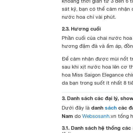
khoảng thời gian từ 3 đến 6 
sát kỹ, bạn có thể cảm nhận 
nước hoa chỉ vài phút.
2.3. Hương cuối
Phần cuối của chai nước hoa 
hương đậm đà và ấm áp, đồng 
Để cảm nhận được mùi nốt trầ
sau khi xịt nước hoa lên cơ
hoa Miss Saigon Elegance chí
da bạn trong suốt ít nhất 8 ti
3. Danh sách các đại lý, sh
danh
sách
các đạ
Dưới đây là
Nam
do
Websosanh
.vn tổng 
3.1. Danh sách hệ thống cá