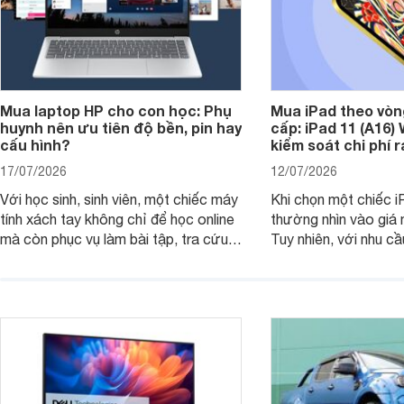
Mua laptop HP cho con học: Phụ
Mua iPad theo vòn
huynh nên ưu tiên độ bền, pin hay
cấp: iPad 11 (A16)
cấu hình?
kiểm soát chi phí 
17/07/2026
12/07/2026
Với học sinh, sinh viên, một chiếc máy
Khi chọn một chiếc i
tính xách tay không chỉ để học online
thường nhìn vào giá 
mà còn phục vụ làm bài tập, tra cứu,
Tuy nhiên, với nhu cầ
thuyết trình và giải trí nhẹ. Khi chọn
việc nhẹ và giải trí t
laptop HP cho con, phụ huynh nên
quan trọng hơn là tổn
nhìn theo nhu cầu sử dụng nhiều năm
mua bản nào, có cần
thay vì chỉ so sánh cấu hình trên giấy.
không, dùng được ba
nên nâng cấp.