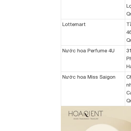
L
Q
Lottemart
T
4
Q
Nước hoa Perfume 4U
3
P
H
Nước hoa Miss Saigon
Ch
n
C
Q