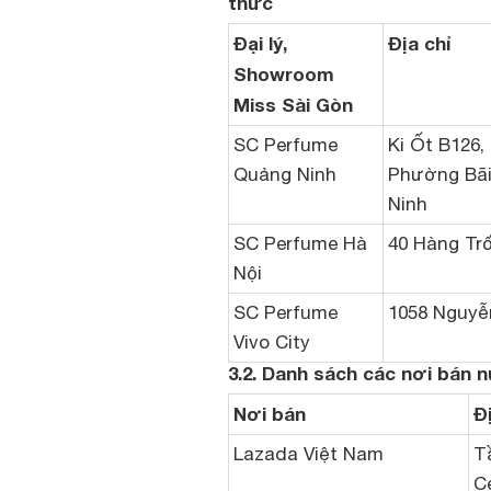
thức
Đại lý,
Địa chỉ
Showroom
Miss Sài Gòn
SC Perfume
Ki Ốt B126,
Quảng Ninh
Phường Bãi
Ninh
SC Perfume Hà
40 Hàng Tr
Nội
SC Perfume
1058 Nguyễn
Vivo City
3.2. Danh sách các nơi bán 
Nơi bán
Đ
Lazada Việt Nam
T
C