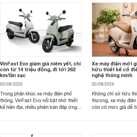
VinFast Evo giảm giá niêm yết, chỉ
Xe máy điện mới gi
còn từ 14 triệu đồng, đi tới 262
hữu thiết kế cổ đi
km/lần sạc
nghệ thông minh
05/08/2026
05/08/2026
Trong phân khúc xe máy điện phổ
Không chỉ sở hữu thi
thông, VinFast Evo nổi bật nhờ thiết
thượng, xe máy điện
kế hiện đại, nhiều phiên bản đáp ứng
còn có mức giá dễ t
các nhu cầu sử dụng khác nhau. Việc
với nhiều khách hàng 
VinFast cập nhật giá bán giúp các
tối đa 48 km/h, mẫu 
mẫu Evo trở thành lựa chọn đáng cân
tốt nhu cầu di chuyể
nhắc hơn với khách hàng đang tìm
biệt phù hợp với nhó