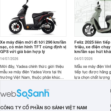
thông.
Xe máy điện mới đi tới 296 km/lần
Feliz 2025 liên tiếp
sạc, có màn hình TFT cùng định vị
triệu, xe điện chạy
GPS với giá bán hợp lý
km/lần sạc hút khá
14/07/2026
04/07/2026
Mới đây, Yadea chính thức giới thiệu
Mẫu xe máy điện Vin
mẫu xe máy điện Yadea Vora tại thị
tiếp tục được hãng g
trường Việt Nam, thuộc phân khúc
lựa chọn chất lượng 
tầm trung với nhiều trang bị hiện đại
bị ấn tượng.
hướng đến nhu cầu di chuyển hằng
ngày của người dùng.
CÔNG TY CỔ PHẦN SO SÁNH VIỆT NAM