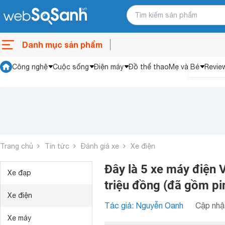
Danh mục sản phẩm
Công nghệ
Cuộc sống
Điện máy
Đồ thể thao
Mẹ và Bé
Revie
Trang chủ
Tin tức
Đánh giá xe
Xe điện
Đây là 5 xe máy điện Vi
Xe đạp
triệu đồng (đã gồm pi
Xe điện
Tác giả: Nguyễn Oanh
Cập nhật
Xe máy