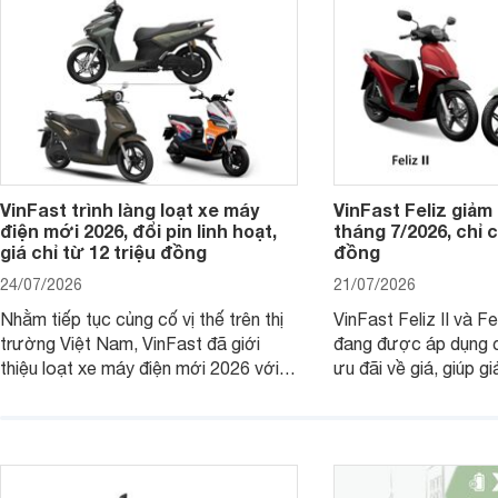
kiếm xe điện đi lại hằng ngày.
từ đủ 16 tuổi trở lên.
VinFast trình làng loạt xe máy
VinFast Feliz giảm
điện mới 2026, đổi pin linh hoạt,
tháng 7/2026, chỉ c
giá chỉ từ 12 triệu đồng
đồng
24/07/2026
21/07/2026
Nhằm tiếp tục củng cố vị thế trên thị
VinFast Feliz II và F
trường Việt Nam, VinFast đã giới
đang được áp dụng c
thiệu loạt xe máy điện mới 2026 với
ưu đãi về giá, giúp g
nhiều lựa chọn ở các phân khúc khác
phí mua xe. Nhờ sự 
nhau, đáp ứng nhu cầu ngày càng đa
mức giá cạnh tranh, t
dạng của khách hàng.
và khả năng vận hành 
này tiếp tục là nhữn
điện đáng chú ý tron