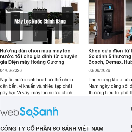
Hướng dẫn chọn mua máy lọc
Khóa cửa điện tử 
nước tốt cho gia đình từ chuyên
So sánh 5 thương 
gia Điện máy Hoàng Cương
Bosch, Demax, Hub
04/06/2026
03/06/2026
Nguồn nước sinh hoạt có thể chứa
Thị trường khóa cửa 
cặn bẩn, vi khuẩn và nhiều tạp chất
Nam ngày càng sôi đ
gây hại. Vì vậy, máy lọc nước chính
thương hiệu từ phổ 
hãng là giải pháp hiệu quả giúp bảo vệ
cấp. Nếu bạn đang b
sức khỏe và đảm bảo nguồn nước
cửa điện tử hãng nào 
sạch cho cả gia đình.
sẽ so sánh 5 thương
tâm nhiều hiện nay: 
Demax, Hubert và Gi
CÔNG TY CỔ PHẦN SO SÁNH VIỆT NAM