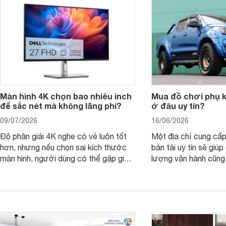
nên nâng cấp.
Màn hình 4K chọn bao nhiêu inch
Mua đồ chơi phụ ki
để sắc nét mà không lãng phí?
ở đâu uy tín?
09/07/2026
16/06/2026
Độ phân giải 4K nghe có vẻ luôn tốt
Một địa chỉ cung cấp
hơn, nhưng nếu chọn sai kích thước
bán tải uy tín sẽ giú
màn hình, người dùng có thể gặp giao
lượng vận hành cũng
diện quá nhỏ, phải phóng to nhiều
của chủ xe khi lên đ
hoặc không tận dụng hết không gian
hai" của mình.
hiển thị. Vậy màn hình 4K nên chọn
bao nhiêu inch là hợp lý?