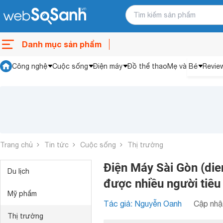
Danh mục sản phẩm
Công nghệ
Cuộc sống
Điện máy
Đồ thể thao
Mẹ và Bé
Revie
Trang chủ
Tin tức
Cuộc sống
Thị trường
Điện Máy Sài Gòn (die
Du lịch
được nhiều người tiê
Mỹ phẩm
Tác giả: Nguyễn Oanh
Cập nhật
Thị trường