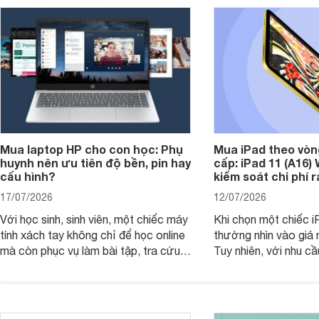
Mua laptop HP cho con học: Phụ
Mua iPad theo vòn
huynh nên ưu tiên độ bền, pin hay
cấp: iPad 11 (A16)
cấu hình?
kiểm soát chi phí 
17/07/2026
12/07/2026
Với học sinh, sinh viên, một chiếc máy
Khi chọn một chiếc i
tính xách tay không chỉ để học online
thường nhìn vào giá 
mà còn phục vụ làm bài tập, tra cứu,
Tuy nhiên, với nhu cầ
thuyết trình và giải trí nhẹ. Khi chọn
việc nhẹ và giải trí t
laptop HP cho con, phụ huynh nên
quan trọng hơn là tổn
nhìn theo nhu cầu sử dụng nhiều năm
mua bản nào, có cần
thay vì chỉ so sánh cấu hình trên giấy.
không, dùng được ba