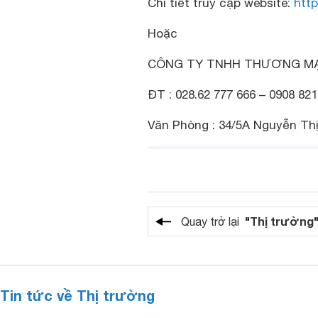
Chi tiết truy cập website:
htt
Hoặc
CÔNG TY TNHH THƯƠNG MẠI
ĐT : 028.62 777 666 – 0908 821
Văn Phòng : 34/5A Nguyễn Thị
"Thị trường
Quay trở lại
Tin tức về Thị trường