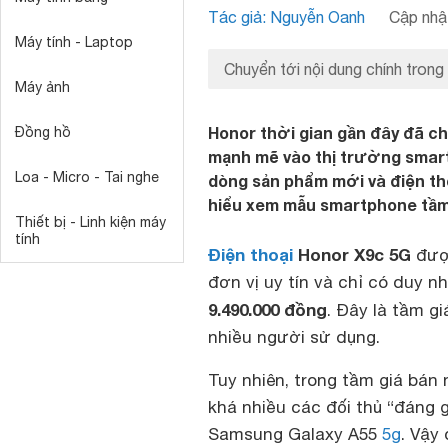
Tác giả: Nguyễn Oanh
Cập nhật
Máy tính - Laptop
Chuyển tới nội dung chính trong
Máy ảnh
Honor thời gian gần đây đã ch
Đồng hồ
mạnh mẽ vào thị trường smartp
Loa - Micro - Tai nghe
dòng sản phẩm mới và điện tho
hiểu xem mẫu smartphone tầm t
Thiết bị - Linh kiện máy
tính
Điện thoại
Honor X9c 5G
được
đơn vị uy tín và chỉ có duy n
9.490.000 đồng
. Đây là tầm gi
nhiều người sử dụng.
Tuy nhiên, trong tầm giá bán 
khá nhiều các đối thủ “đáng
Samsung Galaxy A55
5g
. Vậy