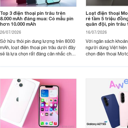
Top 3 điện thoại pin trâu trên
Loạt điện thoại Mo
8.000 mAh đáng mua: Có mẫu pin
rẻ tầm 5 triệu đồn
hơn 10.000 mAh
quân đội, pin trâu
26/07/2026
16/07/2026
Sở hữu thỏi pin dung lượng trên 8000
Với ngân sách khoảng
mAh, loạt điện thoại pin trâu dưới đây
người dùng Việt hiện
sẽ là lựa chọn rất đáng cân nhắc cho
chọn điện thoại Mot
người dùng Việt.
với các nhu cầu sử d
giải trí, chụp ảnh đế
ngày.