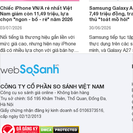
Chiếc iPhone VN/A rẻ nhất Việt
Samsung Galaxy A2
Nam giảm còn 11,49 triệu, lựa
7,49 triệu đồng, tr
chọn "ngon - bổ - rẻ" năm 2026
thủ "toát mồ hôi"
03/07/2026
30/06/2026
Nổi tiếng là thương hiệu gắn liền với
Samsung tiếp tục tập
mức giá cao, nhưng hiện nay iPhone
thực dụng trên các 
đã có nhiều lựa chọn với giá bán hợp
mình, và Galaxy A27
lý hơn, giúp người dùng dễ dàng tiếp
thể hiện rõ định hướ
cận sản phẩm chính hãng.
tới cho người dùng m
lượng với nhiều tran
độ bền bỉ cho nhu cầ
dài.
CÔNG TY CỔ PHẦN SO SÁNH VIỆT NAM
Công cụ so sánh giá online - Không bán hàng
Trụ sở chính: Số 195 Khâm Thiên, Thổ Quan, Đống Đa,
Hà Nội
Giấy chứng nhận đăng ký kinh doanh số 0106373516,
cấp ngày 02/12/2013