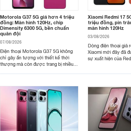
Motorola G37 5G giá hơn 4 triệu
Xiaomi Redmi 17 5
đồng: Màn hình 120Hz, chip
triệu đồng, pin tr
Dimensity 6300 5G, bền chuẩn
màn hình 120Hz
quân đội
03/08/2026
07/08/2026
Dòng điện thoại giá 
Điện thoại Motorola G37 5G không
Xiaomi mới đây đã đ
chỉ gây ấn tượng với thiết kế thời
sự xuất hiện của Re
thượng mà còn được trang bị nhiều
máy đang nhận được
tính năng và công nghệ hiện đại, đáp
của nhiều khách hàng
ứng tốt nhu cầu sử dụng hằng ngày
của người dùng phổ thông.