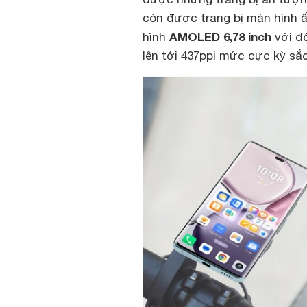
còn được trang bị màn hình
AMOLED 6,78 inch
hình
với độ
lên tới 437ppi mức cực kỳ sắc