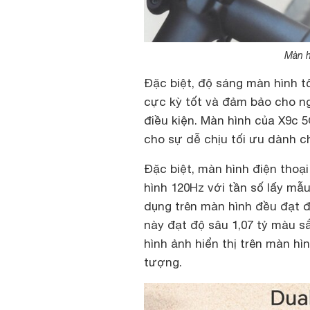
Màn h
Đặc biệt, độ sáng màn hình t
cực kỳ tốt và đảm bảo cho ng
điều kiện. Màn hình của X9c 
cho sự dễ chịu tối ưu dành c
Đặc biệt, màn hình điện thoạ
hình 120Hz với tần số lấy mẫ
dụng trên màn hình đều đạt
này đạt độ sâu 1,07 tỷ màu 
hình ảnh hiển thị trên màn h
tượng.