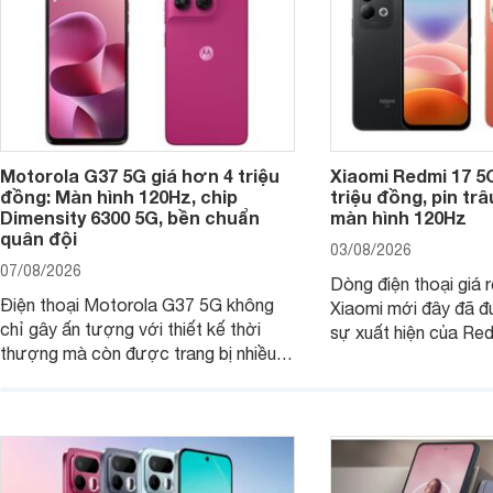
Motorola G37 5G giá hơn 4 triệu
Xiaomi Redmi 17 5
đồng: Màn hình 120Hz, chip
triệu đồng, pin tr
Dimensity 6300 5G, bền chuẩn
màn hình 120Hz
quân đội
03/08/2026
07/08/2026
Dòng điện thoại giá 
Điện thoại Motorola G37 5G không
Xiaomi mới đây đã đ
chỉ gây ấn tượng với thiết kế thời
sự xuất hiện của Re
thượng mà còn được trang bị nhiều
máy đang nhận được
tính năng và công nghệ hiện đại, đáp
của nhiều khách hàng
ứng tốt nhu cầu sử dụng hằng ngày
của người dùng phổ thông.