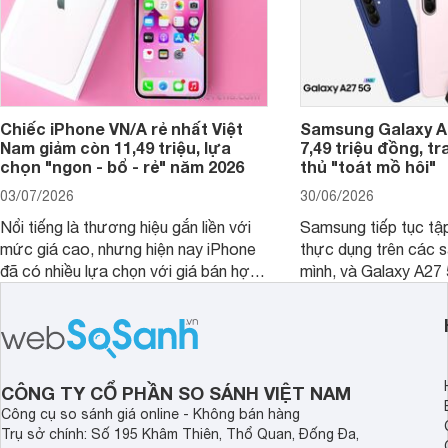
Chiếc iPhone VN/A rẻ nhất Việt
Samsung Galaxy A2
Nam giảm còn 11,49 triệu, lựa
7,49 triệu đồng, tr
chọn "ngon - bổ - rẻ" năm 2026
thủ "toát mồ hôi"
03/07/2026
30/06/2026
Nổi tiếng là thương hiệu gắn liền với
Samsung tiếp tục tập
mức giá cao, nhưng hiện nay iPhone
thực dụng trên các 
đã có nhiều lựa chọn với giá bán hợp
mình, và Galaxy A27
lý hơn, giúp người dùng dễ dàng tiếp
thể hiện rõ định hướ
cận sản phẩm chính hãng.
tới cho người dùng m
lượng với nhiều tran
độ bền bỉ cho nhu cầ
dài.
CÔNG TY CỔ PHẦN SO SÁNH VIỆT NAM
Công cụ so sánh giá online - Không bán hàng
Trụ sở chính: Số 195 Khâm Thiên, Thổ Quan, Đống Đa,