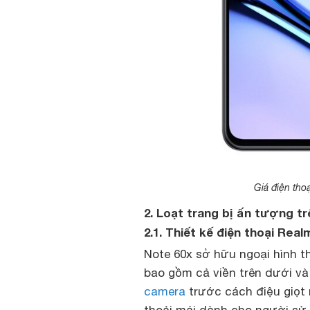
Giá điện tho
2. Loạt trang bị ấn tượng t
2.1. Thiết kế điện thoại Re
Note 60x sở hữu ngoại hình t
bao gồm cả viền trên dưới và
camera
trước cách điệu giọt
thoải mái dành cho người sử