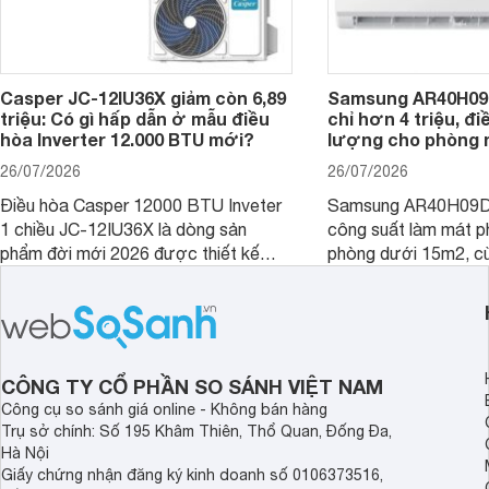
Casper JC-12IU36X giảm còn 6,89
Samsung AR40H09
triệu: Có gì hấp dẫn ở mẫu điều
chỉ hơn 4 triệu, đ
hòa Inverter 12.000 BTU mới?
lượng cho phòng 
26/07/2026
26/07/2026
Điều hòa Casper 12000 BTU Inveter
Samsung AR40H09D
1 chiều JC-12IU36X là dòng sản
công suất làm mát p
phẩm đời mới 2026 được thiết kế
phòng dưới 15m2, cù
cho phòng từ 15 - 20m2, không chỉ
lý là lựa chọn rất đ
sở hữu khả năng làm mát tốt mà còn
phòng ngủ, phòng khá
có giá bán rất hợp lý.
CÔNG TY CỔ PHẦN SO SÁNH VIỆT NAM
Công cụ so sánh giá online - Không bán hàng
Trụ sở chính: Số 195 Khâm Thiên, Thổ Quan, Đống Đa,
Hà Nội
Giấy chứng nhận đăng ký kinh doanh số 0106373516,