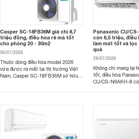
Casper SC-18FB36M giá chỉ 8,7
Panasonic CU/CS-
triệu đồng, điều hòa rẻ mà tốt
còn 6,5 triệu, điề
cho phòng 20 - 30m2
làm mát tốt và lọc 
quả
30/07/2026
29/07/2026
Thuộc dòng điều hòa model 2026
Không chỉ mang lại h
vừa được ra mắt tại thị trường Việt
tốt, điều hòa Panas
Nam, Casper SC-18FB36M sở hữu
CU/CS-N9AKH-8 còn
công suất làm mát 18.000 BTU, phù
với khả năng vận hàn
hợp với các phòng có diện tích từ 20
thụ điện hợp lý và đ
- 30 m2. Bên cạnh khả năng làm mát
trình sử dụng lâu dài.
hiệu quả, sản phẩm còn được trang bị
nhiều tính năng và công nghệ hiện đại.