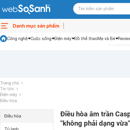
Danh mục sản phẩm
Công nghệ
Cuộc sống
Điện máy
Đồ thể thao
Mẹ và Bé
Revie
Trang chủ
Tin tức
Điện máy
Điều hòa
Điều hòa âm trần Casp
Điều hòa
"không phải dạng vừa
Tủ lạnh