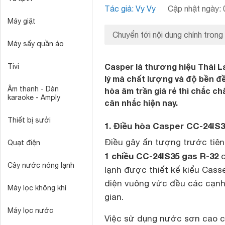
Tác giả: Vy Vy
Cập nhật ngày: 
Máy giặt
Chuyển tới nội dung chính trong
Máy sấy quần áo
Casper là thương hiệu Thái L
Tivi
lý mà chất lượng và độ bền đ
Âm thanh - Dàn
hòa âm trần giá rẻ thì chắc c
karaoke - Amply
cân nhắc hiện nay.
Thiết bị sưởi
1. Điều hòa Casper CC-24IS3
Điều gây ấn tượng trước tiê
Quạt điện
1 chiều CC-24IS35 gas R-32
c
Cây nước nóng lạnh
lạnh được thiết kế kiểu Casset
diện vuông vức đều các cạnh 
Máy lọc không khí
gian.
Máy lọc nước
Việc sử dụng nước sơn cao cấ