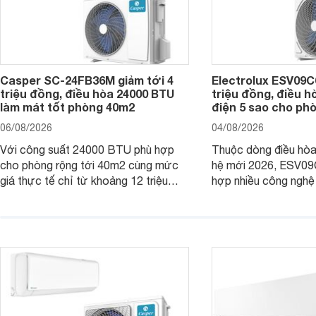
Casper SC-24FB36M giảm tới 4
Electrolux ESV09C6
triệu đồng, điều hòa 24000 BTU
triệu đồng, điều h
làm mát tốt phòng 40m2
điện 5 sao cho ph
06/08/2026
04/08/2026
Với công suất 24000 BTU phù hợp
Thuộc dòng điều hòa 
cho phòng rộng tới 40m2 cùng mức
hệ mới 2026, ESV09
giá thực tế chỉ từ khoảng 12 triệu
hợp nhiều công nghệ 
đồng, Casper SC-24FB36M đang là
nâng cao hiệu quả là
một trong những mẫu điều hòa phổ
điện và vận hành êm 
thông thu hút nhiều sự quan tâm của
thiết bị đang được nh
người tiêu dùng Việt.
giá bán rất dễ chịu.