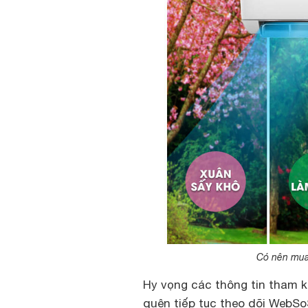
Có nên mua
Hy vọng các thông tin tham kh
quên tiếp tục theo dõi WebSo