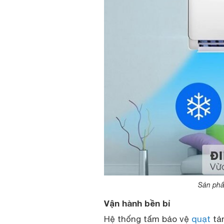
Sản phẩ
Vận hành bền bỉ
Hệ thống tấm bảo vệ
quạt
tản