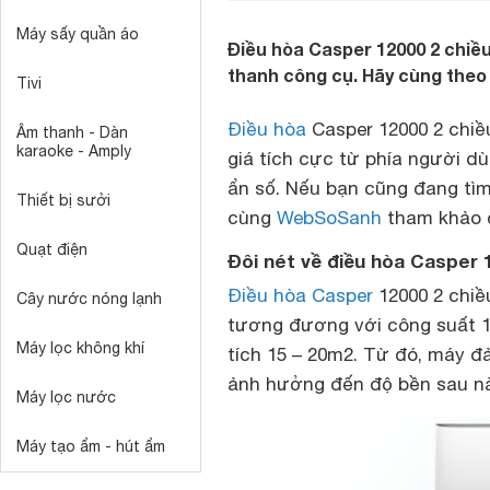
Máy sấy quần áo
Điều hòa Casper 12000 2 chiều
thanh công cụ. Hãy cùng theo 
Tivi
Điều hòa
Casper 12000 2 chiề
Âm thanh - Dàn
karaoke - Amply
giá tích cực từ phía người d
ẩn số. Nếu bạn cũng đang tìm 
Thiết bị sưởi
cùng
WebSoSanh
tham khảo c
Quạt điện
Đôi nét về điều hòa Casper 1
Điều hòa Casper
12000 2 chiề
Cây nước nóng lạnh
tương đương với công suất 1
Máy lọc không khí
tích 15 – 20m2. Từ đó, máy 
ảnh hưởng đến độ bền sau nà
Máy lọc nước
Máy tạo ẩm - hút ẩm