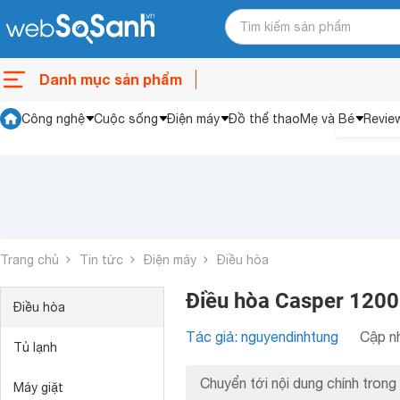
Danh mục sản phẩm
Công nghệ
Cuộc sống
Điện máy
Đồ thể thao
Mẹ và Bé
Revie
Trang chủ
Tin tức
Điện máy
Điều hòa
Điều hòa Casper 1200
Điều hòa
Tác giả: nguyendinhtung
Cập nh
Tủ lạnh
Chuyển tới nội dung chính trong 
Máy giặt