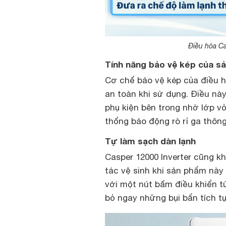
Điều hòa Ca
Tính năng bảo vệ kép của s
Cơ chế bảo vệ kép của điều h
an toàn khi sử dụng. Điều nà
phụ kiện bên trong nhờ lớp v
thống báo động rò rỉ ga thôn
Tự làm sạch dàn lạnh
Casper 12000 Inverter cũng k
tác vệ sinh khi sản phẩm này
với một nút bấm điều khiển từ
bỏ ngay những bụi bẩn tích t