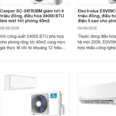
Casper SC-24FB36M giảm tới 4
Electrolux ESV09C6
triệu đồng, điều hòa 24000 BTU
triệu đồng, điều h
làm mát tốt phòng 40m2
điện 5 sao cho ph
06/08/2026
04/08/2026
Với công suất 24000 BTU phù hợp
Thuộc dòng điều hòa 
cho phòng rộng tới 40m2 cùng mức
hệ mới 2026, ESV09
giá thực tế chỉ từ khoảng 12 triệu
hợp nhiều công nghệ 
đồng, Casper SC-24FB36M đang là
nâng cao hiệu quả là
một trong những mẫu điều hòa phổ
điện và vận hành êm 
thông thu hút nhiều sự quan tâm của
thiết bị đang được nh
người tiêu dùng Việt.
giá bán rất dễ chịu.