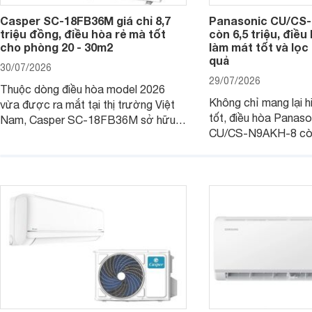
Casper SC-18FB36M giá chỉ 8,7
Panasonic CU/CS-
triệu đồng, điều hòa rẻ mà tốt
còn 6,5 triệu, điề
cho phòng 20 - 30m2
làm mát tốt và lọc 
quả
30/07/2026
29/07/2026
Thuộc dòng điều hòa model 2026
Không chỉ mang lại h
vừa được ra mắt tại thị trường Việt
tốt, điều hòa Panas
Nam, Casper SC-18FB36M sở hữu
CU/CS-N9AKH-8 còn
công suất làm mát 18.000 BTU, phù
với khả năng vận hàn
hợp với các phòng có diện tích từ 20
thụ điện hợp lý và đ
- 30 m2. Bên cạnh khả năng làm mát
trình sử dụng lâu dài.
hiệu quả, sản phẩm còn được trang bị
nhiều tính năng và công nghệ hiện đại.