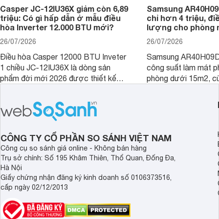
Casper JC-12IU36X giảm còn 6,89
Samsung AR40H09
triệu: Có gì hấp dẫn ở mẫu điều
chỉ hơn 4 triệu, đ
hòa Inverter 12.000 BTU mới?
lượng cho phòng 
26/07/2026
26/07/2026
Điều hòa Casper 12000 BTU Inveter
Samsung AR40H09D
1 chiều JC-12IU36X là dòng sản
công suất làm mát p
phẩm đời mới 2026 được thiết kế
phòng dưới 15m2, cù
cho phòng từ 15 - 20m2, không chỉ
lý là lựa chọn rất đ
sở hữu khả năng làm mát tốt mà còn
phòng ngủ, phòng khá
có giá bán rất hợp lý.
CÔNG TY CỔ PHẦN SO SÁNH VIỆT NAM
Công cụ so sánh giá online - Không bán hàng
Trụ sở chính: Số 195 Khâm Thiên, Thổ Quan, Đống Đa,
Hà Nội
Giấy chứng nhận đăng ký kinh doanh số 0106373516,
cấp ngày 02/12/2013