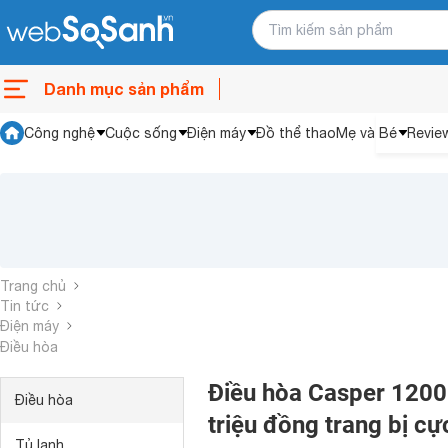
Danh mục sản phẩm
Công nghệ
Cuộc sống
Điện máy
Đồ thể thao
Mẹ và Bé
Revie
Trang chủ
Tin tức
Điện máy
Điều hòa
Điều hòa Casper 1200
Điều hòa
triệu đồng trang bị cực
Tủ lạnh