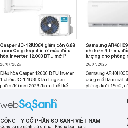
Casper JC-12IU36X giảm còn 6,89
Samsung AR40H09
triệu: Có gì hấp dẫn ở mẫu điều
chỉ hơn 4 triệu, đ
hòa Inverter 12.000 BTU mới?
lượng cho phòng 
26/07/2026
26/07/2026
Điều hòa Casper 12000 BTU Inveter
Samsung AR40H09D
1 chiều JC-12IU36X là dòng sản
công suất làm mát p
phẩm đời mới 2026 được thiết kế
phòng dưới 15m2, cù
cho phòng từ 15 - 20m2, không chỉ
lý là lựa chọn rất đ
sở hữu khả năng làm mát tốt mà còn
phòng ngủ, phòng khá
có giá bán rất hợp lý.
CÔNG TY CỔ PHẦN SO SÁNH VIỆT NAM
Công cụ so sánh giá online - Không bán hàng