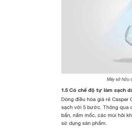
Máy sở hữu c
1.5 Có chế độ tự làm sạch d
Dòng điều hòa giá rẻ Casper 
sạch với 5 bước. Thông qua c
bẩn, nấm mốc, các mùi hôi khó
sử dụng sản phẩm.