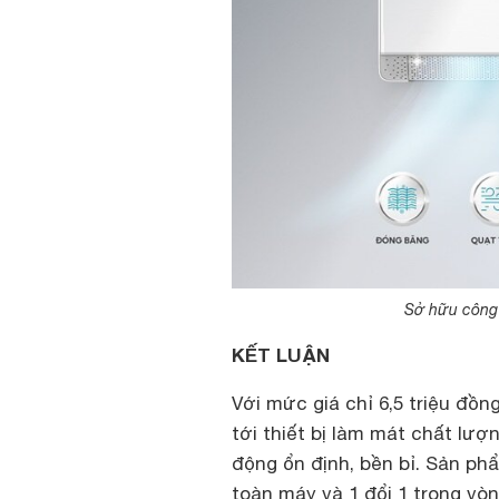
Sở hữu công 
KẾT LUẬN
Với mức giá chỉ 6,5 triệu đồn
tới thiết bị làm mát chất lượ
động ổn định, bền bỉ. Sản p
toàn máy và 1 đổi 1 trong vòn