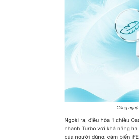
Công nghệ 
Ngoài ra, điều hòa 1 chiều C
nhanh Turbo với khả năng hạ
của người dùng; cảm biến iF