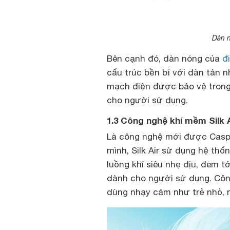
Dàn n
Bên cạnh đó, dàn nóng của
đ
cấu trúc bền bỉ với dàn tản 
mạch điện được bảo vệ trong
cho người sử dụng.
1.3 Công nghệ khí mềm Silk A
Là công nghệ mới được Caspe
mình, Silk Air sử dụng hệ thố
luồng khí siêu nhẹ dịu, đem t
dành cho người sử dụng. Côn
dùng nhạy cảm như trẻ nhỏ, 