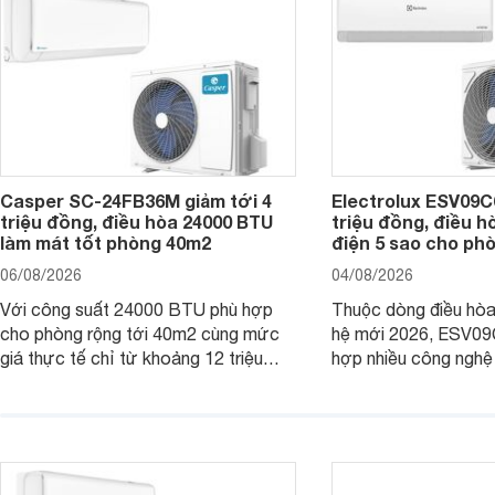
Casper SC-24FB36M giảm tới 4
Electrolux ESV09C6
triệu đồng, điều hòa 24000 BTU
triệu đồng, điều h
làm mát tốt phòng 40m2
điện 5 sao cho ph
06/08/2026
04/08/2026
Với công suất 24000 BTU phù hợp
Thuộc dòng điều hòa 
cho phòng rộng tới 40m2 cùng mức
hệ mới 2026, ESV09
giá thực tế chỉ từ khoảng 12 triệu
hợp nhiều công nghệ 
đồng, Casper SC-24FB36M đang là
nâng cao hiệu quả là
một trong những mẫu điều hòa phổ
điện và vận hành êm 
thông thu hút nhiều sự quan tâm của
thiết bị đang được nh
người tiêu dùng Việt.
giá bán rất dễ chịu.