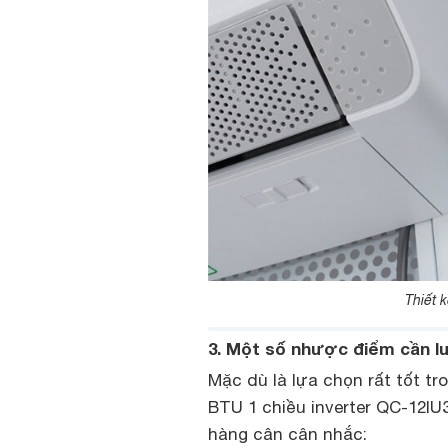
Thiết 
3. Một số nhược điểm cần l
Mặc dù là lựa chọn rất tốt t
BTU 1 chiều inverter QC-12I
hàng cân cân nhắc: