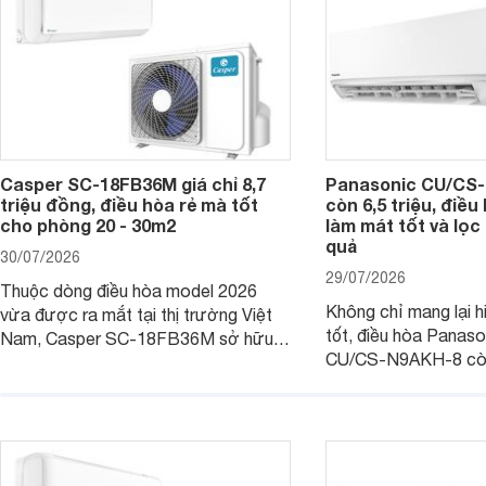
Casper SC-18FB36M giá chỉ 8,7
Panasonic CU/CS-
triệu đồng, điều hòa rẻ mà tốt
còn 6,5 triệu, điề
cho phòng 20 - 30m2
làm mát tốt và lọc 
quả
30/07/2026
29/07/2026
Thuộc dòng điều hòa model 2026
Không chỉ mang lại h
vừa được ra mắt tại thị trường Việt
tốt, điều hòa Panas
Nam, Casper SC-18FB36M sở hữu
CU/CS-N9AKH-8 còn
công suất làm mát 18.000 BTU, phù
với khả năng vận hàn
hợp với các phòng có diện tích từ 20
thụ điện hợp lý và đ
- 30 m2. Bên cạnh khả năng làm mát
trình sử dụng lâu dài.
hiệu quả, sản phẩm còn được trang bị
nhiều tính năng và công nghệ hiện đại.