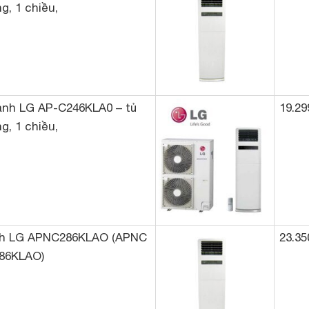
g, 1 chiều,
ạnh LG AP-C246KLA0 – tủ
19.29
g, 1 chiều,
ạnh LG APNC286KLAO (APNC
23.35
86KLAO)