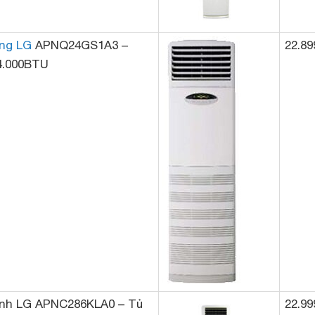
ứng LG
APNQ24GS1A3 –
22.89
4.000BTU
ạnh LG APNC286KLA0 – Tủ
22.99