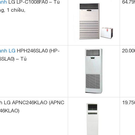
ạnh
LG LP-C1008FA0 – Tủ
64.79
g, 1 chiều,
ạnh LG
HPH246SLA0 (HP-
20.00
6SLA0) – Tủ
ạnh LG APNC246KLAO (APNC
19.75
46KLAO)