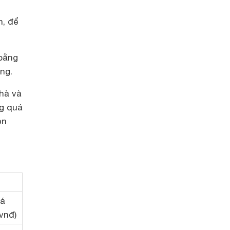
n, để
 bằng
ng.
nhà và
ng quá
ọn
iá
(vnđ)