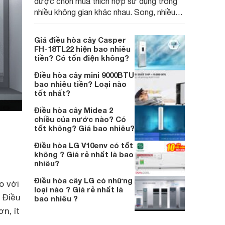
được chọn mua thích hợp sử dụng trong
nhiều không gian khác nhau. Song, nhiều
người dùng còn băn khoăn về chất lượng
điều hòa cây và giá thành của sản phẩm
Giá điều hòa cây Casper
như thế nào?
FH-18TL22 hiện bao nhiêu
tiền? Có tốn điện không?
Điều hòa cây mini 9000BTU
bao nhiêu tiền? Loại nào
tốt nhất?
Điều hòa cây Midea 2
chiều của nước nào? Có
tốt không? Giá bao nhiêu?
Điều hòa LG V10env có tốt
không ? Giá rẻ nhất là bao
nhiêu?
Điều hòa cây LG có những
o với
loại nào ? Giá rẻ nhất là
i Điều
bao nhiêu ?
n, ít