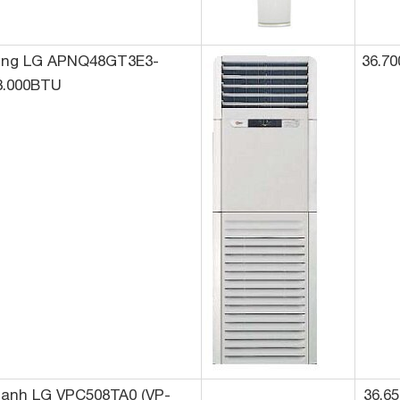
đứng LG APNQ48GT3E3-
36.70
8.000BTU
lạnh LG VPC508TA0 (VP-
36.65