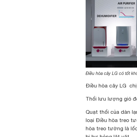
Điều hòa cây LG có tốt k
Điều hòa cây LG chị
Thổi lưu lượng gió đ
Quạt thổi của dàn l
loại Điều hòa treo t
hòa treo tường là lố
bị hư hỏng lặt vặt.