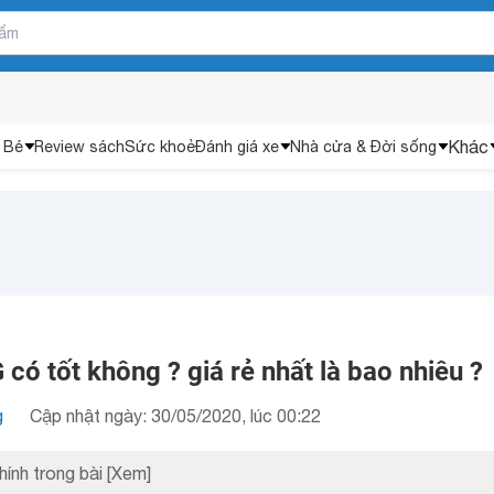
Khác
 Bé
Review sách
Sức khoẻ
Đánh giá xe
Nhà cửa & Đời sống
 có tốt không ? giá rẻ nhất là bao nhiêu ?
g
Cập nhật ngày: 30/05/2020, lúc 00:22
hính trong bài
[Xem]