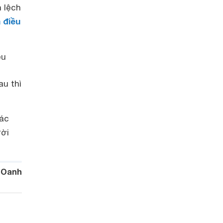
 lệch
á điều
ều
au thì
các
ười
 Oanh