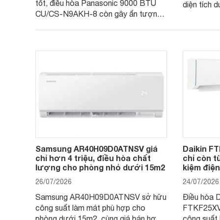
tốt, điều hòa Panasonic 9000 BTU
diện tích 
CU/CS-N9AKH-8 còn gây ấn tượng
hữu công n
với khả năng vận hành êm ái, mức tiêu
điện, sản 
thụ điện hợp lý và độ bền trong quá
soát độ ẩm
trình sử dụng lâu dài.
năng hiện đ
mức giá dễ
Samsung AR40H09D0ATNSV giá
Daikin 
chỉ hơn 4 triệu, điều hòa chất
chỉ còn từ
lượng cho phòng nhỏ dưới 15m2
kiệm điện
26/07/2026
24/07/2026
Samsung AR40H09D0ATNSV sở hữu
Điều hòa D
công suất làm mát phù hợp cho
FTKF25X
phòng dưới 15m2, cùng giá bán hợp
công suất