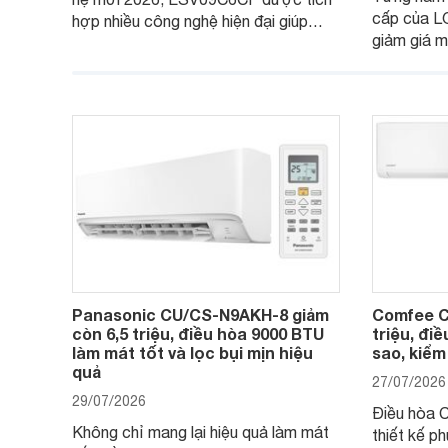
cấp của L
hợp nhiều công nghệ hiện đại giúp
giảm giá m
nâng cao hiệu quả làm mát, tiết kiệm
bán, giúp 
điện và vận hành êm ái. Đồng thời,
tiếp cận m
thiết bị đang được nhiều đại lý đưa ra
được trang
giá bán rất dễ chịu.
đại.
Panasonic CU/CS-N9AKH-8 giảm
Comfee C
còn 6,5 triệu, điều hòa 9000 BTU
triệu, điề
làm mát tốt và lọc bụi mịn hiệu
sao, kiểm
quả
27/07/2026
29/07/2026
Điều hòa
Không chỉ mang lại hiệu quả làm mát
thiết kế p