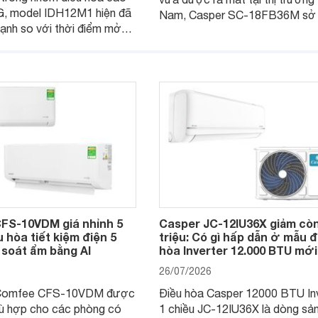
G, model IDH12M1 hiện đã
Nam, Casper SC-18FB36M sở
ạnh so với thời điểm mở
công suất làm mát 18.000 BTU
người dùng Việt có cơ hội
hợp với các phòng có diện tích
ột mẫu điều hòa 2 chiều
- 30 m2. Bên cạnh khả năng là
 bị nhiều công nghệ hiện
hiệu quả, sản phẩm còn được tr
nhiều tính năng và công nghệ hiệ
FS-10VDM giá nhỉnh 5
Casper JC-12IU36X giảm còn
u hòa tiết kiệm điện 5
triệu: Có gì hấp dẫn ở mẫu đ
 soát ẩm bằng AI
hòa Inverter 12.000 BTU mớ
26/07/2026
 Comfee CFS-10VDM được
Điều hòa Casper 12000 BTU In
hù hợp cho các phòng có
1 chiều JC-12IU36X là dòng sả