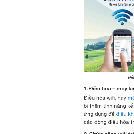
Điề
1. Điều hòa – máy lạn
Điều hòa wifi, hay
má
bị thêm tính năng kế
ứng dụng để
điều kh
các dòng điều hòa t
2. Chức năng wifi t