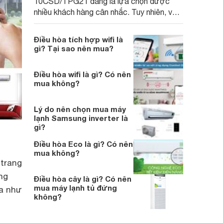
10CSD/TPG21 đang là lựa chọn được
nhiều khách hàng cân nhắc. Tuy nhiên, với
những gì được trang bị thì đây liệu rằng có
là lựa chọn tốt ở năm 2025 hay không.
Điều hòa tích hợp wifi là
Cùng chúng tôi tìm hiểu và cho mình câu
gì? Tại sao nên mua?
trả lời.
Điều hòa wifi là gì? Có nên
mua không?
Lý do nên chọn mua máy
lạnh Samsung inverter là
gì?
Điều hòa Eco là gì? Có nên
mua không?
 trang
ng
Điều hòa cây là gì? Có nên
mua máy lạnh tủ đứng
xa như
không?