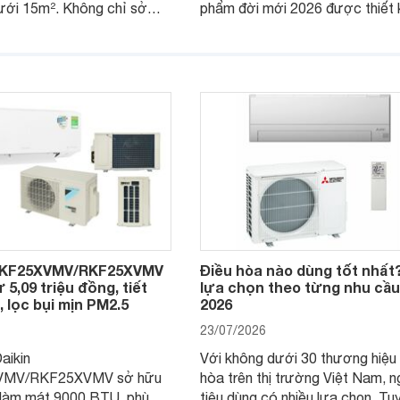
dưới 15m². Không chỉ sở
phẩm đời mới 2026 được thiết 
ghệ Inverter giúp tiết kiệm
cho phòng từ 15 - 20m2, không
phẩm còn có khả năng kiểm
sở hữu khả năng làm mát tốt m
 hiệu quả cùng nhiều tính
có giá bán rất hợp lý.
ại, trong khi vẫn duy trì
 tiếp cận.
FTKF25XVMV/RKF25XVMV
Điều hòa nào dùng tốt nhất
 5,09 triệu đồng, tiết
lựa chọn theo từng nhu cầ
, lọc bụi mịn PM2.5
2026
23/07/2026
aikin
Với không dưới 30 thương hiệu 
VMV/RKF25XVMV sở hữu
hòa trên thị trường Việt Nam, 
 làm mát 9000 BTU, phù
tiêu dùng có nhiều lựa chọn. Tu