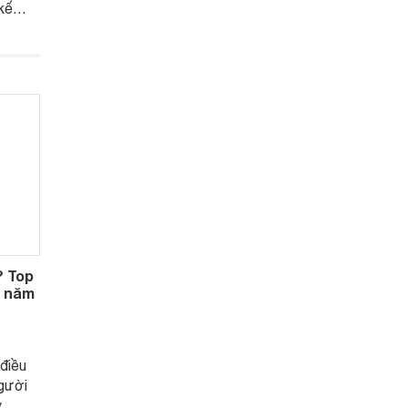
kế
 chỉ
à còn
? Top
u năm
điều
người
y