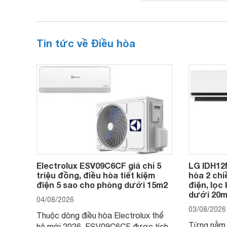
Tin tức về Điều hòa
Electrolux ESV09C6CF giá chỉ 5
LG IDH12M
triệu đồng, điều hòa tiết kiệm
hòa 2 chi
điện 5 sao cho phòng dưới 15m2
điện, lọc
dưới 20
04/08/2026
03/08/2026
Thuộc dòng điều hòa Electrolux thế
Từng nằm 
hệ mới 2026, ESV09C6CF được tích