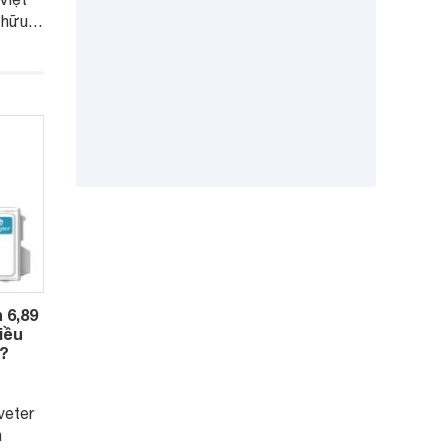
 hữu
, phù
 từ 20
m mát
ang bị
n đại.
 6,89
iều
i?
veter
n