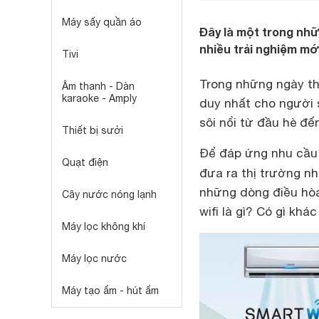
Máy sấy quần áo
Đây là một trong nh
nhiều trải nghiệm mới
Tivi
Trong những ngày th
Âm thanh - Dàn
karaoke - Amply
duy nhất cho người s
sôi nổi từ đầu hè đế
Thiết bị sưởi
Để đáp ứng nhu cầu 
Quạt điện
đưa ra thị trường n
những dòng điều hòa
Cây nước nóng lạnh
wifi là gì? Có gì kh
Máy lọc không khí
Máy lọc nước
Máy tạo ẩm - hút ẩm