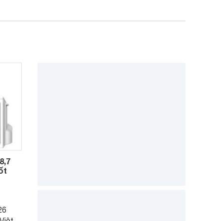
8,7
ốt
26
Việt