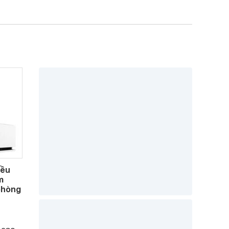
iều
m
 phòng