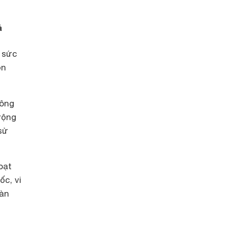
ả
 sức
ọn
đông
rộng
sử
oạt
c, vi
dàn