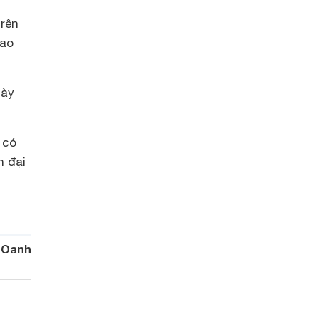
trên
cao
này
 có
n đại
 Oanh