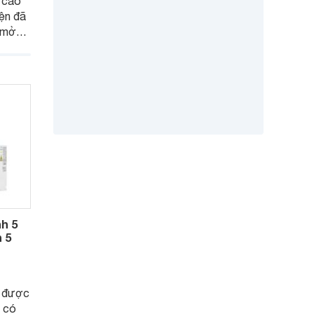
 cao
ện đã
m mở
 hội
iều
hiện
h 5
n 5
 được
g có