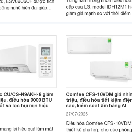
Từng nằm trong nhóm điều hòa
26, ESV09C6CF được tích
cấp của LG, model IDH12M1 hi
công nghệ hiện đại giúp
giảm giá mạnh so với thời điể
iệu quả làm mát, tiết kiệm
bán, giúp người dùng Việt có cơ
n hành êm ái. Đồng thời,
tiếp cận một mẫu điều hòa 2 ch
ng được nhiều đại lý đưa ra
được trang bị nhiều công nghệ 
 dễ chịu.
đại.
c CU/CS-N9AKH-8 giảm
Comfee CFS-10VDM giá nhỉn
riệu, điều hòa 9000 BTU
triệu, điều hòa tiết kiệm điệ
ốt và lọc bụi mịn hiệu
sao, kiểm soát ẩm bằng AI
27/07/2026
Điều hòa Comfee CFS-10VDM
mang lại hiệu quả làm mát
thiết kế phù hợp cho các phòn