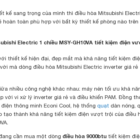
ết kế sang trọng của mình thì điều hòa Mitsubishi Electr
hoàn toàn phù hợp với bất kỳ thiết kế phòng nào trên 
subishi Electric 1 chiều MSY-GH10VA tiết kiệm điện v
với thiết kế hiện đại, đẹp mắt mà khả năng tiết kiệm đi
 vời mà dòng điều hòa Mitsubishi Electric inverter giá r
iữa nhiều công nghệ khác nhau: máy nén tối ưu khả nă
p với vi xử lý inverter giá rẻ và điều khiển PAM. Đồng th
m điện thông minh Econi Cool, hệ thống
quạt
dàn nóng, 
tạo thành khả năng tiết kiệm điện vượt trội của điều 
VA.
điều hòa 9000btu
 đang cần mua một dòng
tiết kiệm điệ