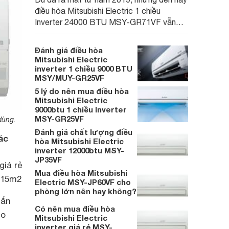
điều hòa Mitsubishi Electric 1 chiều
Inverter 24000 BTU MSY-GR71VF vẫn
được phân phối phổ biến tại nhiều cửa
hàng. Với việc được tích hợp hàng loạt
Đánh giá điều hòa
công nghệ đáng chú ý, sản phẩm vẫn là
Mitsubishi Electric
một lựa chọn đáng cân nhắc trong năm
inverter 1 chiều 9000 BTU
MSY/MUY-GR25VF
2025.
5 lý do nên mua điều hòa
Mitsubishi Electric
9000btu 1 chiều Inverter
MSY-GR25VF
dùng.
Đánh giá chất lượng điều
ác
hòa Mitsubishi Electric
inverter 12000btu MSY-
JP35VF
giá rẻ
Mua điều hòa Mitsubishi
 15m2
Electric MSY-JP60VF cho
phòng lớn nên hay không?
hắn
Có nên mua điều hòa
ho
Mitsubishi Electric
inverter giá rẻ MSY-