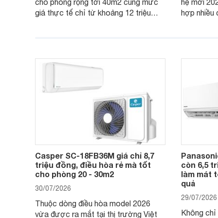
cho phòng rộng tới 40m2 cùng mức
hệ mới 20
giá thực tế chỉ từ khoảng 12 triệu
hợp nhiều 
đồng, Casper SC-24FB36M đang là
nâng cao h
một trong những mẫu điều hòa phổ
điện và vậ
thông thu hút nhiều sự quan tâm của
thiết bị đa
người tiêu dùng Việt.
giá bán rất
Casper SC-18FB36M giá chỉ 8,7
Panasoni
triệu đồng, điều hòa rẻ mà tốt
còn 6,5 t
cho phòng 20 - 30m2
làm mát t
quả
30/07/2026
29/07/2026
Thuộc dòng điều hòa model 2026
Không chỉ 
vừa được ra mắt tại thị trường Việt