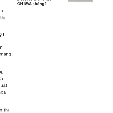
GH18VA không?
ic
thị
ượt
ện
ẻ mang
ng
ời
quạt
hòa
n thì