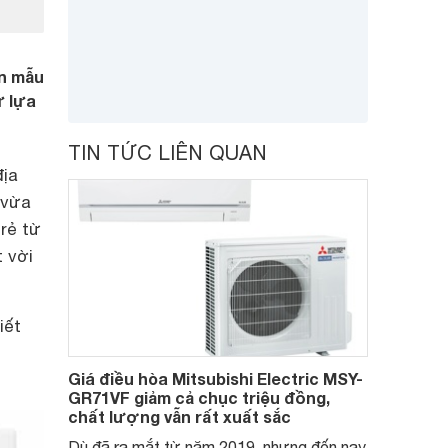
ắn mẫu
ự lựa
TIN TỨC LIÊN QUAN
địa
 vừa
rẻ từ
 vời
iết
Giá điều hòa Mitsubishi Electric MSY-
GR71VF giảm cả chục triệu đồng,
chất lượng vẫn rất xuất sắc
Dù đã ra mắt từ năm 2019, nhưng đến nay