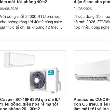
làm mát tốt phòng 40m2
điện 5 sao cho ph
06/08/2026
04/08/2026
Với công suất 24000 BTU phù hợp
Thuộc dòng điều hòa 
cho phòng rộng tới 40m2 cùng mức
hệ mới 2026, ESV09
giá thực tế chỉ từ khoảng 12 triệu
hợp nhiều công nghệ 
đồng, Casper SC-24FB36M đang là
nâng cao hiệu quả là
một trong những mẫu điều hòa phổ
điện và vận hành êm 
thông thu hút nhiều sự quan tâm của
thiết bị đang được nh
người tiêu dùng Việt.
giá bán rất dễ chịu.
Casper SC-18FB36M giá chỉ 8,7
Panasonic CU/CS-
triệu đồng, điều hòa rẻ mà tốt
còn 6,5 triệu, điề
cho phòng 20 - 30m2
làm mát tốt và lọc 