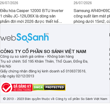
26/07/2026
26/07/2026
Điều hòa Casper 12000 BTU Inveter
Samsung AR40H09D
1 chiều JC-12IU36X là dòng sản
công suất làm mát p
phẩm đời mới 2026 được thiết kế
phòng dưới 15m2, cù
cho phòng từ 15 - 20m2, không chỉ
lý là lựa chọn rất đ
sở hữu khả năng làm mát tốt mà còn
phòng ngủ, phòng khá
có giá bán rất hợp lý.
CÔNG TY CỔ PHẦN SO SÁNH VIỆT NAM
Công cụ so sánh giá online - Không bán hàng
Trụ sở chính: Số 195 Khâm Thiên, Thổ Quan, Đống Đa,
Hà Nội
Giấy chứng nhận đăng ký kinh doanh số 0106373516,
cấp ngày 02/12/2013
© 2013 - 2023 Bản quyền thuộc về Công ty cổ phần So Sánh Việt Nam