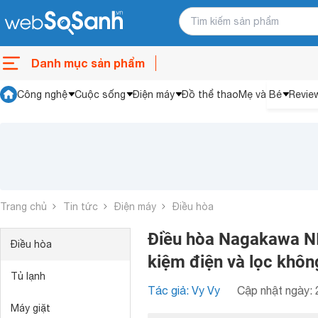
Danh mục sản phẩm
Công nghệ
Cuộc sống
Điện máy
Đồ thể thao
Mẹ và Bé
Revie
Trang chủ
Tin tức
Điện máy
Điều hòa
Điều hòa Nagakawa NIS
Điều hòa
kiệm điện và lọc không
Tủ lạnh
Tác giả: Vy Vy
Cập nhật ngày: 
Máy giặt