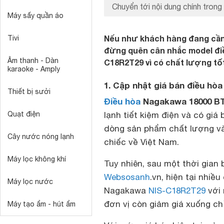
Chuyển tới nội dung chính trong 
Máy sấy quần áo
Nếu như khách hàng đang cần 
Tivi
đừng quên cân nhắc model điề
Âm thanh - Dàn
C18R2T29 vì có chất lượng tốt 
karaoke - Amply
1. Cập nhật giá bán điều h
Thiết bị sưởi
Điều hòa
Nagakawa 18000 BTU
Quạt điện
lạnh tiết kiệm điện và có giá 
dòng sản phẩm chất lượng và
Cây nước nóng lạnh
chiếc về Việt Nam.
Máy lọc không khí
Tuy nhiên, sau một thời gian b
Websosanh
.vn, hiện tại nhiề
Máy lọc nước
Nagakawa
NIS-C18R2T29
với 
đơn vị còn giảm giá xuống ch
Máy tạo ẩm - hút ẩm