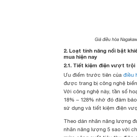
Giá điều hòa Nagaka
2. Loạt tính năng nổi bật k
mua hiện nay
2.1. Tiết kiệm điện vượt trội
Ưu điểm trước tiên của
điều
được trang bị công nghệ biế
Với công nghệ này, tần số ho
18% – 128% nhờ đó đảm bảo d
sử dụng và tiết kiệm điện vượ
Theo dán nhãn năng lượng đ
nhãn năng lượng 5 sao với ch