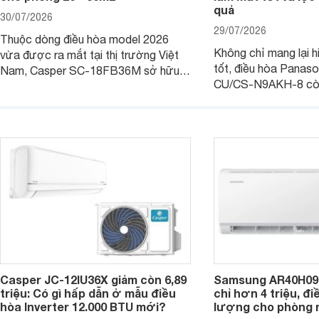
quả
30/07/2026
29/07/2026
Thuộc dòng điều hòa model 2026
Không chỉ mang lại h
vừa được ra mắt tại thị trường Việt
tốt, điều hòa Panas
Nam, Casper SC-18FB36M sở hữu
CU/CS-N9AKH-8 còn
công suất làm mát 18.000 BTU, phù
với khả năng vận hàn
hợp với các phòng có diện tích từ 20
thụ điện hợp lý và đ
- 30 m2. Bên cạnh khả năng làm mát
trình sử dụng lâu dài.
hiệu quả, sản phẩm còn được trang bị
nhiều tính năng và công nghệ hiện đại.
Casper JC-12IU36X giảm còn 6,89
Samsung AR40H09
triệu: Có gì hấp dẫn ở mẫu điều
chỉ hơn 4 triệu, đ
hòa Inverter 12.000 BTU mới?
lượng cho phòng 