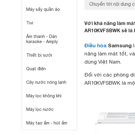
Chuyển tới nội dung c
Máy sấy quần áo
Với khả năng làm mát
Tivi
AR10KVFSBWK sẽ là l
Âm thanh - Dàn
karaoke - Amply
Điều hòa
Samsung
l
năng làm mát tốt, v
Thiết bị sưởi
dùng Việt Nam.
Quạt điện
Đối với các phòng d
Cây nước nóng lạnh
AR10KVFSBWK là một 
Máy lọc không khí
Máy lọc nước
Máy tạo ẩm - hút ẩm