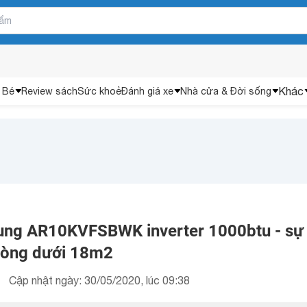
Khác
 Bé
Review sách
Sức khoẻ
Đánh giá xe
Nhà cửa & Đời sống
ung AR10KVFSBWK inverter 1000btu - sự 
hòng dưới 18m2
Cập nhật ngày: 30/05/2020, lúc 09:38