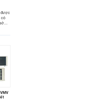
 được
g có
 sở
t kiệm
g kiểm
tính
rì
XVMV
iết