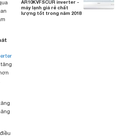
AR10KVFSCUR inverter -
 qua
máy lạnh giá rẻ chất
 an
lượng tốt trong năm 2018
ảm
mát
erter
 tăng
 hơn
a
tăng
năng
 điều