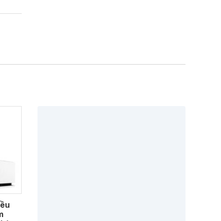
iều
m