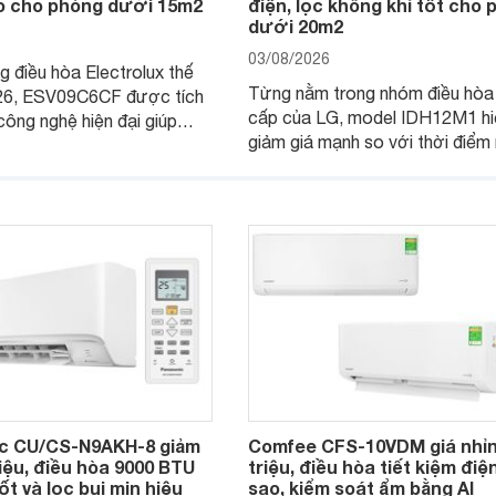
ao cho phòng dưới 15m2
điện, lọc không khí tốt cho
dưới 20m2
03/08/2026
 điều hòa Electrolux thế
Từng nằm trong nhóm điều hòa
26, ESV09C6CF được tích
cấp của LG, model IDH12M1 hi
công nghệ hiện đại giúp
giảm giá mạnh so với thời điể
iệu quả làm mát, tiết kiệm
bán, giúp người dùng Việt có cơ
n hành êm ái. Đồng thời,
tiếp cận một mẫu điều hòa 2 ch
ng được nhiều đại lý đưa ra
được trang bị nhiều công nghệ 
 dễ chịu.
đại.
c CU/CS-N9AKH-8 giảm
Comfee CFS-10VDM giá nhỉn
riệu, điều hòa 9000 BTU
triệu, điều hòa tiết kiệm điệ
ốt và lọc bụi mịn hiệu
sao, kiểm soát ẩm bằng AI