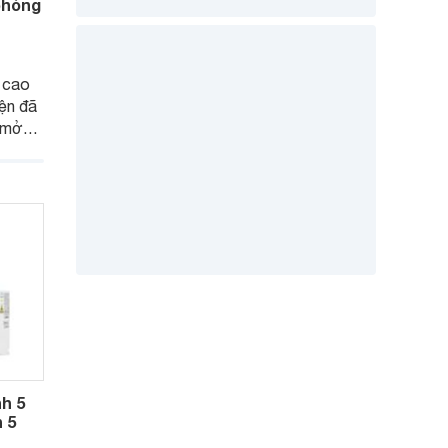
 phòng
 cao
ện đã
m mở
 hội
iều
hiện
h 5
n 5