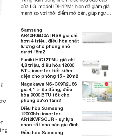
của LG, model IDH12M1 hiện đã giảm giá
mạnh so với thời điểm mở bán, giúp người
dùng Việt có cơ hội tiếp cận một mẫu điều
hòa 2 chiều được trang bị nhiều công nghệ
Samsung
hiện đại.
AR40H09D0ATNSV giá chỉ
hơn 4 triệu, điều hòa chất
lượng cho phòng nhỏ
dưới 15m2
Funiki HIC12TMU giá chỉ
4,8 triệu, điều hòa 12000
BTU inverter tiết kiệm
điện cho phòng 15 - 20m2
Nagakawa NS-C09R2U86
ng
giá 4,1 triệu đồng, điều
hòa 9000 BTU tốt cho
phòng dưới 15m2
ược
Điều hòa Samsung
12000btu inverter
AR12KVFSCUR - sự lựa
òn
chọn tốt cho các gia đình
năng
Điều hòa Samsung