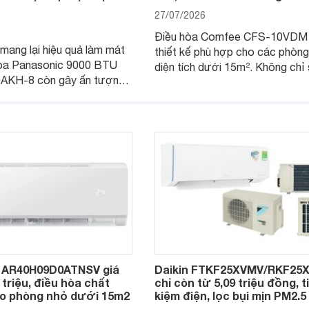
27/07/2026
Điều hòa Comfee CFS-10VDM
mang lại hiệu quả làm mát
thiết kế phù hợp cho các phòn
 hòa Panasonic 9000 BTU
diện tích dưới 15m². Không chỉ
AKH-8 còn gây ấn tượng
hữu công nghệ Inverter giúp tiế
ng vận hành êm ái, mức tiêu
điện, sản phẩm còn có khả năn
ợp lý và độ bền trong quá
soát độ ẩm hiệu quả cùng nhiều 
ng lâu dài.
năng hiện đại, trong khi vẫn duy t
mức giá dễ tiếp cận.
 AR40H09D0ATNSV giá
Daikin FTKF25XVMV/RKF25
 triệu, điều hòa chất
chỉ còn từ 5,09 triệu đồng, t
o phòng nhỏ dưới 15m2
kiệm điện, lọc bụi mịn PM2.5