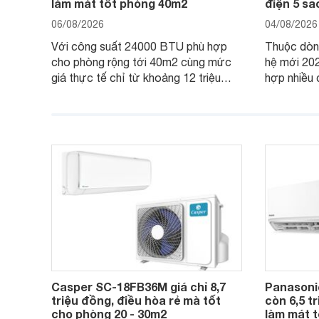
làm mát tốt phòng 40m2
điện 5 s
06/08/2026
04/08/2026
Với công suất 24000 BTU phù hợp
Thuộc dòng
cho phòng rộng tới 40m2 cùng mức
hệ mới 20
giá thực tế chỉ từ khoảng 12 triệu
hợp nhiều 
đồng, Casper SC-24FB36M đang là
nâng cao h
một trong những mẫu điều hòa phổ
điện và vậ
thông thu hút nhiều sự quan tâm của
thiết bị đa
người tiêu dùng Việt.
giá bán rất
Casper SC-18FB36M giá chỉ 8,7
Panasoni
triệu đồng, điều hòa rẻ mà tốt
còn 6,5 t
cho phòng 20 - 30m2
làm mát t