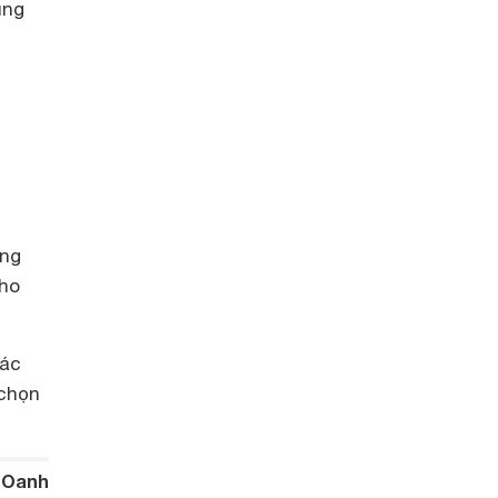
ũng
c
u
òng
cho
các
 chọn
 Oanh