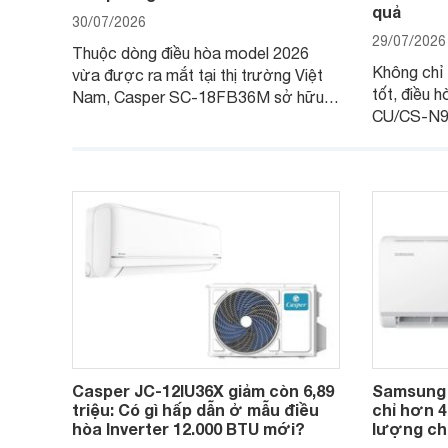
quả
30/07/2026
29/07/2026
Thuộc dòng điều hòa model 2026
Không chỉ 
vừa được ra mắt tại thị trường Việt
tốt, điều
Nam, Casper SC-18FB36M sở hữu
CU/CS-N9
công suất làm mát 18.000 BTU, phù
với khả nă
hợp với các phòng có diện tích từ 20
thụ điện h
- 30 m2. Bên cạnh khả năng làm mát
trình sử dụ
hiệu quả, sản phẩm còn được trang bị
nhiều tính năng và công nghệ hiện đại.
Casper JC-12IU36X giảm còn 6,89
Samsung
triệu: Có gì hấp dẫn ở mẫu điều
chỉ hơn 4
hòa Inverter 12.000 BTU mới?
lượng ch