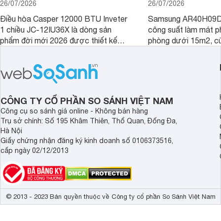
26/07/2026
26/07/2026
Điều hòa Casper 12000 BTU Inveter
Samsung AR40H09D
1 chiều JC-12IU36X là dòng sản
công suất làm mát p
phẩm đời mới 2026 được thiết kế
phòng dưới 15m2, cù
cho phòng từ 15 - 20m2, không chỉ
lý là lựa chọn rất đ
sở hữu khả năng làm mát tốt mà còn
phòng ngủ, phòng khá
có giá bán rất hợp lý.
CÔNG TY CỔ PHẦN SO SÁNH VIỆT NAM
Công cụ so sánh giá online - Không bán hàng
Trụ sở chính: Số 195 Khâm Thiên, Thổ Quan, Đống Đa,
Hà Nội
Giấy chứng nhận đăng ký kinh doanh số 0106373516,
cấp ngày 02/12/2013
© 2013 - 2023 Bản quyền thuộc về Công ty cổ phần So Sánh Việt Nam