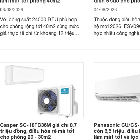
làm mát tốt phòng 40m2
điện 5 sao cho ph
06/08/2026
04/08/2026
Với công suất 24000 BTU phù hợp
Thuộc dòng điều hòa 
cho phòng rộng tới 40m2 cùng mức
hệ mới 2026, ESV09
giá thực tế chỉ từ khoảng 12 triệu
hợp nhiều công nghệ 
đồng, Casper SC-24FB36M đang là
nâng cao hiệu quả là
một trong những mẫu điều hòa phổ
điện và vận hành êm 
thông thu hút nhiều sự quan tâm của
thiết bị đang được nh
người tiêu dùng Việt.
giá bán rất dễ chịu.
Casper SC-18FB36M giá chỉ 8,7
Panasonic CU/CS-
triệu đồng, điều hòa rẻ mà tốt
còn 6,5 triệu, điề
cho phòng 20 - 30m2
làm mát tốt và lọc 