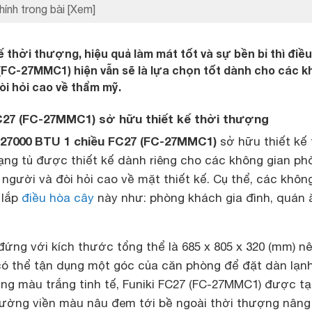
hính trong bài
[Xem]
ế thời thượng, hiệu quả làm mát tốt và sự bền bỉ thì điề
(FC-27MMC1) hiện vẫn sẽ là lựa chọn tốt dành cho các 
òi hỏi cao về thẩm mỹ.
FC27 (FC-27MMC1) sở hữu thiết kế thời thượng
 27000 BTU 1 chiều FC27 (FC-27MMC1)
sở hữu thiết kế 
ạng tủ được thiết kế dành riêng cho các không gian ph
 người và đòi hỏi cao về mặt thiết kế. Cụ thể, các khôn
 lắp
điều hòa cây
này như: phòng khách gia đình, quán 
 đứng với kích thước tổng thể là 685 x 805 x 320 (mm) n
ó thể tận dụng một góc của căn phòng để đặt dàn lạn
ng màu trắng tinh tế, Funiki FC27 (FC-27MMC1) được t
ường viền màu nâu đem tới bề ngoài thời thượng nâng