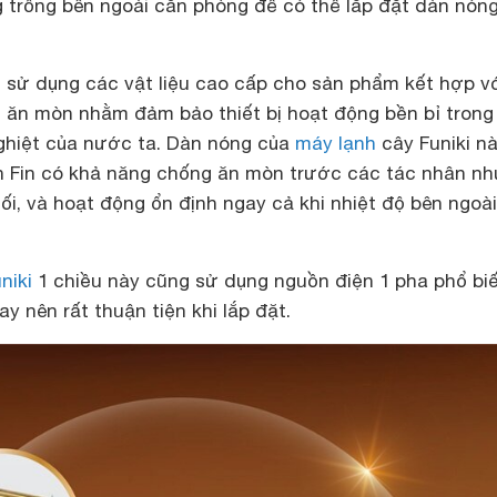
 trống bên ngoài căn phòng để có thể lắp đặt dàn nón
g sử dụng các vật liệu cao cấp cho sản phẩm kết hợp v
g ăn mòn nhằm đảm bảo thiết bị hoạt động bền bỉ trong
nghiệt của nước ta. Dàn nóng của
máy lạnh
cây Funiki n
 Fin có khả năng chống ăn mòn trước các tác nhân n
, và hoạt động ổn định ngay cả khi nhiệt độ bên ngoài
niki
1 chiều này cũng sử dụng nguồn điện 1 pha phổ biế
ay nên rất thuận tiện khi lắp đặt.