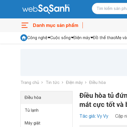
Danh mục sản phẩm
Công nghệ
Cuộc sống
Điện máy
Đồ thể thao
Mẹ và
Trang chủ
Tin tức
Điện máy
Điều hòa
Điều hòa tủ đứ
Điều hòa
mát cực tốt và 
Tủ lạnh
Tác giả: Vy Vy
Cập n
Máy giặt