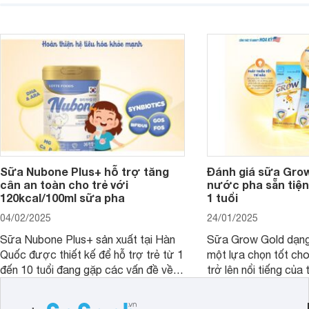
dụng. Dưới đây là danh sách các loại
miễn dịch. Đây là lựa
sữa Free Lactose cho trẻ sơ sinh và
cho cha mẹ muốn đầu
người lớn, giúp giải quyết tình trạng rối
dưỡng toàn diện cho
loạn tiêu hóa, hấp thu dễ dàng hơn.
Sữa Nubone Plus+ hỗ trợ tăng
Đánh giá sữa Gro
cân an toàn cho trẻ với
nước pha sẵn tiện
120kcal/100ml sữa pha
1 tuổi
04/02/2025
24/01/2025
Sữa Nubone Plus+ sản xuất tại Hàn
Sữa Grow Gold dạng
Quốc được thiết kế để hỗ trợ trẻ từ 1
một lựa chọn tốt cho
đến 10 tuổi đang gặp các vấn đề về
trở lên nổi tiếng của
biếng ăn, chậm tăng cân hoặc suy
Abbott Hoa Kì được 
dinh dưỡng. Sản phẩm đến từ thương
Malaysia. Với thành