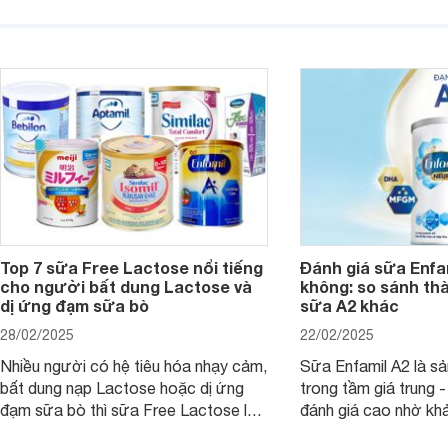
đường với công thứ
người lớn tuổi. Vậy sản phẩm này có
nguyên liệu sạch. Vậ
công dụng như thế nào, cùng tìm hiểu
có tốt không, có nh
ngay trong bài viết sau.
thể gì, hãy cùng Web
hiểu ngay trong bài v
Top 7 sữa Free Lactose nổi tiếng
Đánh giá sữa Enfam
cho người bất dung Lactose và
không: so sánh th
dị ứng đạm sữa bò
sữa A2 khác
28/02/2025
22/02/2025
Nhiều người có hệ tiêu hóa nhạy cảm,
Sữa Enfamil A2 là s
bất dung nạp Lactose hoặc dị ứng
trong tầm giá trung 
đạm sữa bò thì sữa Free Lactose là
đánh giá cao nhờ khả
sản phẩm dinh dưỡng đáng để sử
hóa, phát triển trí n