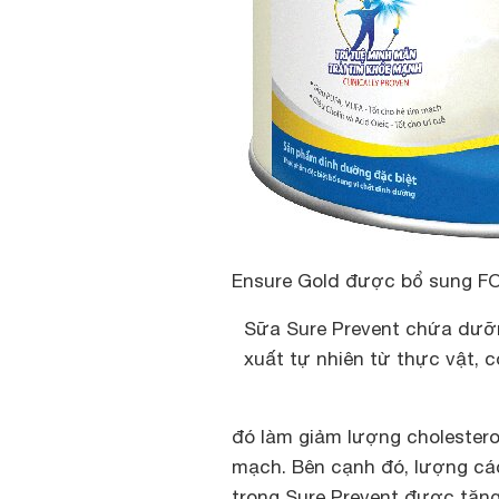
Ensure Gold được bổ sung F
Sữa Sure Prevent chứa dưỡn
xuất tự nhiên từ thực vật, 
đó làm giảm lượng cholestero
mạch. Bên cạnh đó, lượng cá
trong
Sure Prevent
được tăng