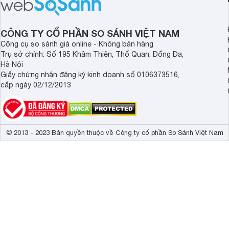
hiệu Lotte đứng số 1 Hàn Quốc, với
đầy đủ và hương vị d
mức giá thành ổn phù hợp với người
phẩm này không chỉ g
dùng Việt.
thể chất mà còn hỗ tr
CÔNG TY CỔ PHẦN SO SÁNH VIỆT NAM
giác.
Công cụ so sánh giá online - Không bán hàng
Trụ sở chính: Số 195 Khâm Thiên, Thổ Quan, Đống Đa,
Hà Nội
Giấy chứng nhận đăng ký kinh doanh số 0106373516,
cấp ngày 02/12/2013
© 2013 - 2023 Bản quyền thuộc về Công ty cổ phần So Sánh Việt Nam