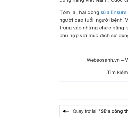
dùng hàng Việt Nam”. Cuộc ch
Tóm lại, hai dòng
sữa Ensure
người cao tuổi, người bệnh.
trung vào những chức năng kh
phù hợp với mục đích sử dụng,
Websosanh.vn – 
Tìm kiế
"Sữa công t
Quay trở lại