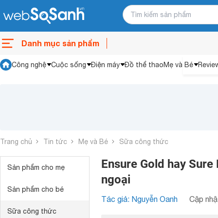
Danh mục sản phẩm
Công nghệ
Cuộc sống
Điện máy
Đồ thể thao
Mẹ và Bé
Revie
Trang chủ
Tin tức
Mẹ và Bé
Sữa công thức
Ensure Gold hay Sure 
Sản phẩm cho mẹ
ngoại
Sản phẩm cho bé
Tác giả: Nguyễn Oanh
Cập nhật
Sữa công thức