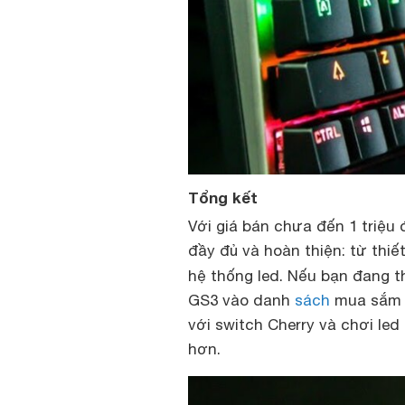
Tổng kết
Với giá bán chưa đến 1 triệu 
đầy đủ và hoàn thiện: từ thiế
hệ thống led. Nếu bạn đang 
GS3 vào danh
sách
mua sắm 
với switch Cherry và chơi le
hơn.