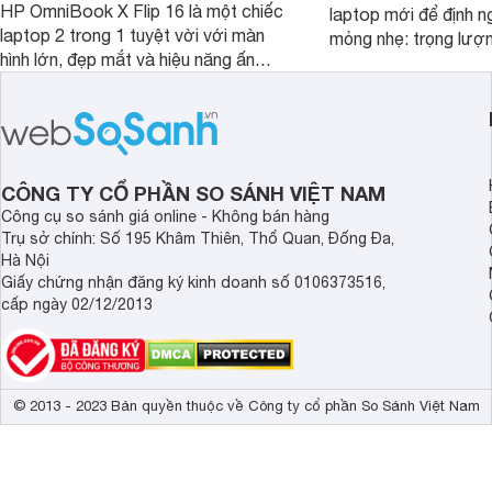
HP OmniBook X Flip 16 là một chiếc
laptop mới để định ng
laptop 2 trong 1 tuyệt vời với màn
mỏng nhẹ: trọng lượ
hình lớn, đẹp mắt và hiệu năng ấn
nhưng có màn hình O
tượng, nhưng điểm đặc biệt nhất là
cao tuyệt đẹp cùng h
mức giá vô cùng hấp dẫn, biến nó trở
năng AI hàng đầu, đ
thành một lựa chọn “đáng đồng tiền
của một thiết bị doa
bát gạo” trên thị trường.
CÔNG TY CỔ PHẦN SO SÁNH VIỆT NAM
Công cụ so sánh giá online - Không bán hàng
Trụ sở chính: Số 195 Khâm Thiên, Thổ Quan, Đống Đa,
Hà Nội
Giấy chứng nhận đăng ký kinh doanh số 0106373516,
cấp ngày 02/12/2013
© 2013 - 2023 Bản quyền thuộc về Công ty cổ phần So Sánh Việt Nam