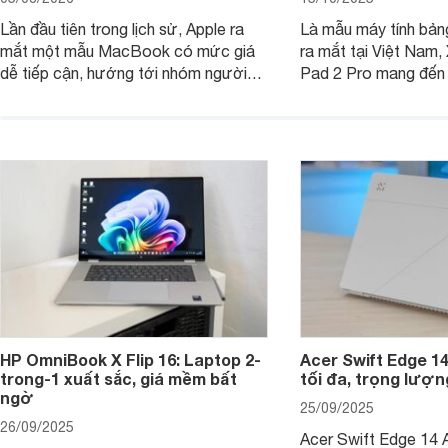
Lần đầu tiên trong lịch sử, Apple ra
Là mẫu máy tính bản
mắt một mẫu MacBook có mức giá
ra mắt tại Việt Nam,
dễ tiếp cận, hướng tới nhóm người
Pad 2 Pro mang đến 
dùng học sinh, sinh viên nhưng vẫn
lượng với mức giá ph
được trang bị nhiều tính năng đáng
đông người dùng.
chú ý. MacBook Neo vì thế đang thu
hút sự quan tâm lớn từ thị trường.
HP OmniBook X Flip 16: Laptop 2-
Acer Swift Edge 1
trong-1 xuất sắc, giá mềm bất
tối đa, trọng lượn
ngờ
25/09/2025
26/09/2025
Acer Swift Edge 14 A