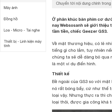
Chuyển tới nội dung chính trong 
Máy ảnh
Ở phân khúc bàn phím cơ dướ
Đồng hồ
nay Websosanh sẽ giới thiệu 
Loa - Micro - Tai nghe
tầm tiền, chiếc Geezer GS3.
Thiết bị - Linh kiện máy
Về mặt thương hiệu, có lẽ nhi
tính
tiếng gì cho lắm, tuy nhiên n
chúng ta sẽ dễ dàng bỏ qua 
là một ví dụ điển hình.
Thiết kế
Bề ngoài của GS3 so với mặt 
nó rất bóng bẩy, cứ như thể 
loại vậy. Nhưng thực ra thì c
loại thôi, được gia công khá 