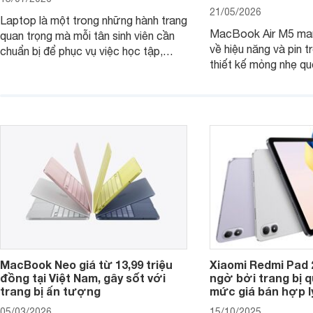
21/05/2026
Laptop là một trong những hành trang
MacBook Air M5 man
quan trọng mà mỗi tân sinh viên cần
về hiệu năng và pin t
chuẩn bị để phục vụ việc học tập,
thiết kế mỏng nhẹ qu
nghiên cứu và cả nhu cầu làm thêm.
tiếp tục là lựa chọn 
Nếu ưu tiên một thiết bị gọn nhẹ, hiệu
việc và học tập hàng
năng ổn định, bền bỉ cùng mức giá dễ
tiếp cận, dưới đây là những mẫu
MacBook đáng cân nhắc dành cho
tân sinh viên.
MacBook Neo giá từ 13,99 triệu
Xiaomi Redmi Pad 
đồng tại Việt Nam, gây sốt với
ngờ bởi trang bị 
trang bị ấn tượng
mức giá bán hợp l
05/03/2026
15/10/2025