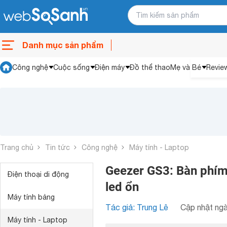
Danh mục sản phẩm
Công nghệ
Cuộc sống
Điện máy
Đồ thể thao
Mẹ và Bé
Revie
Trang chủ
Tin tức
Công nghệ
Máy tính - Laptop
Geezer GS3: Bàn phím c
Điện thoại di động
led ổn
Máy tính bảng
Tác giả: Trung Lê
Cập nhật ngà
Máy tính - Laptop